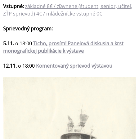
Vstupné:
základné 8€ / zľavnené (študent, senior, učiteľ,
ZŤP sprievod) 4€ / mládežnícke vstupné 0€
Sprievodný program:
5.11.
o 18:00
Ticho, prosím! Panelová diskusia a krst
monografickej publikácie k výstave
12.11.
o 18:00
Komentovaný sprievod výstavou