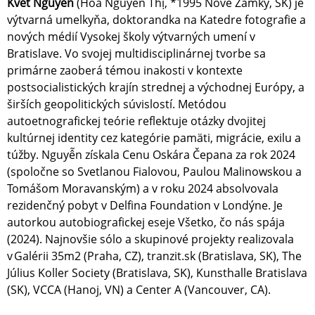
Kvet Nguyễn
(Hoa Nguyễn Thị, *1995 Nové Zámky, SK) je
výtvarná umelkyňa, doktorandka na Katedre fotografie a
nových médií Vysokej školy výtvarných umení v
Bratislave. Vo svojej multidisciplinárnej tvorbe sa
primárne zaoberá témou inakosti v kontexte
postsocialistických krajín strednej a východnej Európy, a
širších geopolitických súvislostí. Metódou
autoetnografickej teórie reflektuje otázky dvojitej
kultúrnej identity cez kategórie pamäti, migrácie, exilu a
túžby. Nguyễn získala Cenu Oskára Čepana za rok 2024
(spoločne so Svetlanou Fialovou, Paulou Malinowskou a
Tomášom Moravanským) a v roku 2024 absolvovala
rezidenčný pobyt v Delfina Foundation v Londýne. Je
autorkou autobiografickej eseje Všetko, čo nás spája
(2024). Najnovšie sólo a skupinové projekty realizovala
v Galérii 35m2 (Praha, CZ), tranzit.sk (Bratislava, SK), The
Július Koller Society (Bratislava, SK), Kunsthalle Bratislava
(SK), VCCA (Hanoj, VN) a Center A (Vancouver, CA).