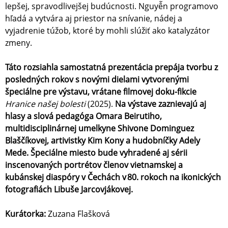
lepšej, spravodlivejšej budúcnosti. Nguyễn programovo
hľadá a vytvára aj priestor na snívanie, nádej a
vyjadrenie túžob, ktoré by mohli slúžiť ako katalyzátor
zmeny.
Táto rozsiahla samostatná prezentácia prepája tvorbu z
posledných rokov s novými dielami vytvorenými
špeciálne pre výstavu, vrátane filmovej doku-fikcie
Hranice našej bolesti
(2025).
Na výstave zaznievajú aj
hlasy a slová pedagóga Omara Beirutiho,
multidisciplinárnej umelkyne Shivone Dominguez
Blaščíkovej, artivistky Kim Kony a hudobníčky Adely
Mede. Špeciálne miesto bude vyhradené aj sérii
inscenovaných portrétov členov vietnamskej a
kubánskej diaspóry v Čechách v 80. rokoch na ikonických
fotografiách Libuše Jarcovjákovej.
Kurátorka:
Zuzana Flašková