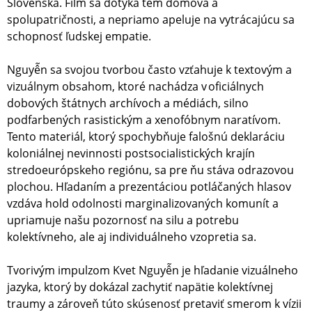
Slovenska. Film sa dotýka tém domova a
spolupatričnosti, a nepriamo apeluje na vytrácajúcu sa
schopnosť ľudskej empatie.
Nguyễn sa svojou tvorbou často vzťahuje k textovým a
vizuálnym obsahom, ktoré nachádza v oficiálnych
dobových štátnych archívoch a médiách, silno
podfarbených rasistickým a xenofóbnym naratívom.
Tento materiál, ktorý spochybňuje falošnú deklaráciu
koloniálnej nevinnosti postsocialistických krajín
stredoeurópskeho regiónu, sa pre ňu stáva odrazovou
plochou. Hľadaním a prezentáciou potláčaných hlasov
vzdáva hold odolnosti marginalizovaných komunít a
upriamuje našu pozornosť na silu a potrebu
kolektívneho, ale aj individuálneho vzopretia sa.
Tvorivým impulzom Kvet Nguyễn je hľadanie vizuálneho
jazyka, ktorý by dokázal zachytiť napätie kolektívnej
traumy a zároveň túto skúsenosť pretaviť smerom k vízii