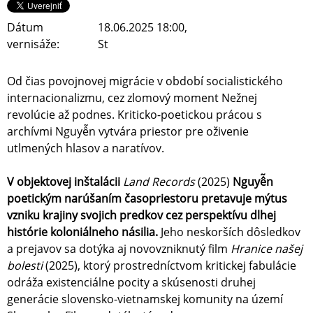
Dátum
18.06.2025 18:00,
vernisáže:
St
Od čias povojnovej migrácie v období socialistického
internacionalizmu, cez zlomový moment Nežnej
revolúcie až podnes. Kriticko-poetickou prácou s
archívmi Nguyễn vytvára priestor pre oživenie
utlmených hlasov a naratívov.
V objektovej inštalácii
Land Records
(2025)
Nguyễn
poetickým narúšaním časopriestoru pretavuje mýtus
vzniku krajiny svojich predkov cez perspektívu dlhej
histórie koloniálneho násilia.
Jeho neskorších dôsledkov
a prejavov sa dotýka aj novovzniknutý film
Hranice našej
bolesti
(2025), ktorý prostredníctvom kritickej fabulácie
odráža existenciálne pocity a skúsenosti druhej
generácie slovensko-vietnamskej komunity na území