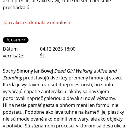
ako opozície, ale ako stavy, ktoré do seba neustále
prechádzajú.
Táto akcia sa konala v minulosti
Dátum
04.12.2025 18:00,
vernisáže:
Št
Sochy
Simony Janišovej
Dead Girl Walking
a
Alive and
Standing
predstavujú dve fázy premeny hmoty aj stavu.
Každá je vystavená v osobitnej miestnosti, no spolu
vytvárajú napätie a interakciu: akoby sa navzájom
pozorovali naprieč galériou a dávali si nové významy.
Hlina nesie pamäť gesta a ohňom mení len formu, nie
podstatu. Podobne ako láva tuhne na kameň, jej plastiky
nie sú modelované ako definitívne tvary, ale ako objekty
v pohybe. Sú záznamom procesu, v ktorom sa deštrukcia