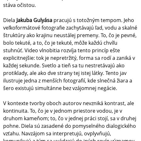
stáva očistou.
Diela
Jakuba Gulyása
pracujú s totožným tempom. Jeho
veľkoformátové fotografie zachytávajú ľad, vodu a skalné
štruktúry ako krajinu neustálej premeny. To, čo je pevné,
bolo tekuté, a to, čo je tekuté, môže každú chvíľu
stuhnúť. Video vlnobitia rozvíja tento princíp ešte
explicitnejšie: tok je nepretržitý, forma sa rodí a zaniká v
každej sekunde. Svetlo a tieň sa tu nestretávajú ako
protiklady, ale ako dve strany tej istej látky. Tento jav
ilustruje jedna z menších fotografií, kde slnečná žiara a
šero existujú simultánne bez vzájomnej negácie.
V kontexte tvorby oboch autorov nevzniká kontrast, ale
kontinuita. To, čo je v jednom priestore vodou, je v
druhom kameňom; to, čo v jednej práci stojí, sa v druhej
pohne. Diela sú zasadené do pomyselného dialogického
vzťahu. Navzájom sa interpretujú, ovplyvňujú,