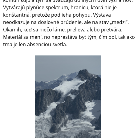
komunikujú a tým sa uvádzajú do iných rovín významov.
Vytvárajú plynúce spektrum, hranicu, ktorá nie je
konštantná, pretože podlieha pohybu. Výstava
neodkazuje na doslovné prúdenie, ale na stav „medzi“.
Okamih, keď sa niečo láme, prelieva alebo pretvára.
Materiál sa mení, no neprestáva byť tým, čím bol, tak ako
tma je len absenciou svetla.