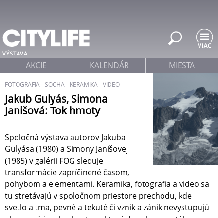
Jump to navigation
VÝSTAVA
AKCIE
KALENDÁR
MIESTA
FOTOGRAFIA
SOCHA
KERAMIKA
VIDEO
Jakub Gulyás, Simona
Janišová: Tok hmoty
Spoločná výstava autorov Jakuba
Gulyása (1980) a Simony Janišovej
(1985) v galérii FOG sleduje
transformácie zapríčinené časom,
pohybom a elementami. Keramika, fotografia a video sa
tu stretávajú v spoločnom priestore prechodu, kde
svetlo a tma, pevné a tekuté či vznik a zánik nevystupujú