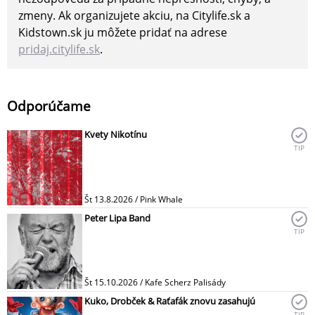
zmeny. Ak organizujete akciu, na Citylife.sk a
Kidstown.sk ju môžete pridať na adrese
pridaj.citylife.sk
.
Odporúčame
Kvety Nikotínu
TIP
Št 13.8.2026 / Pink Whale
Peter Lipa Band
TIP
Št 15.10.2026 / Kafe Scherz Palisády
Kuko, Drobček & Raťafák znovu zasahujú
TIP