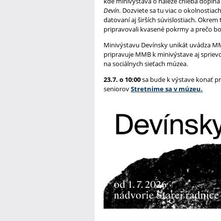
kde minivýstava o náleze chleba dopĺň
Devín.
Dozviete sa tu viac o okolnostia
datovaní aj širších súvislostiach. Okrem 
pripravovali kvasené pokrmy a prečo bol
Minivýstavu Devínsky unikát uvádza MMB 
pripravuje MMB k minivýstave aj spriev
na sociálnych sieťach múzea.
23.7. o 10:00
sa bude k výstave konať 
seniorov
Stretnime sa v múzeu.