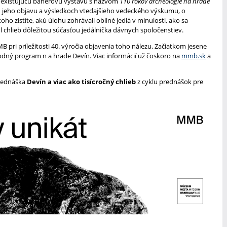
a existujúcu banerovú výstavu s názvom
110 rokov archeológie na hrade
ch jeho objavu a výsledkoch vtedajšieho vedeckého výskumu, o
toho zistíte, akú úlohu zohrávali obilné jedlá v minulosti, ako sa
 chlieb dôležitou súčasťou jedálnička dávnych spoločenstiev.
pri príležitosti 40. výročia objavenia toho nálezu. Začiatkom jesene
odný program n a hrade Devín. Viac informácií už čoskoro na
mmb.sk
a
prednáška
Devín a viac ako tisícročný chlieb
z cyklu prednášok pre