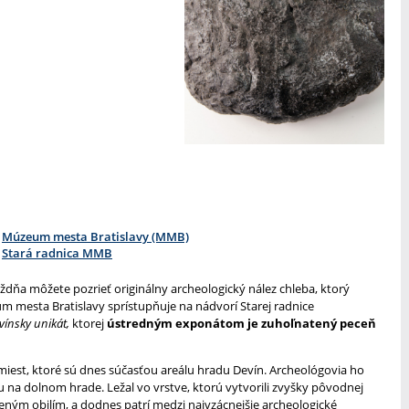
Múzeum mesta Bratislavy (MMB)
Stará radnica MMB
ýždňa môžete pozrieť originálny archeologický nález chleba, ktorý
um mesta Bratislavy sprístupňuje na nádvorí Starej radnice
vínsky unikát,
ktorej
ústredným exponátom je zuhoľnatený peceň
miest, ktoré sú dnes súčasťou areálu hradu Devín. Archeológovia ho
 na dolnom hrade. Ležal vo vrstve, ktorú vytvorili zvyšky pôvodnej
eným obilím, a dodnes patrí medzi najvzácnejšie archeologické