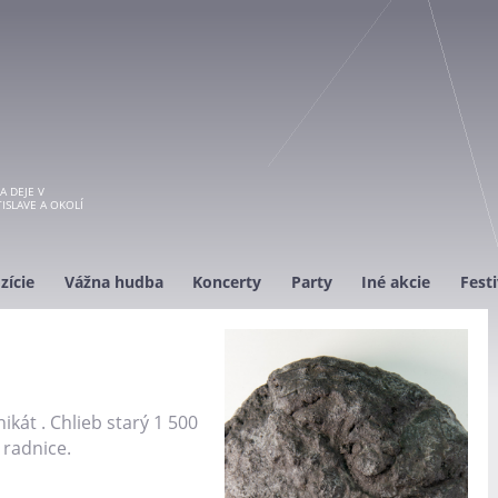
A DEJE V
ISLAVE A OKOLÍ
zície
Vážna hudba
Koncerty
Party
Iné akcie
Festi
kát . Chlieb starý 1 500
 radnice.