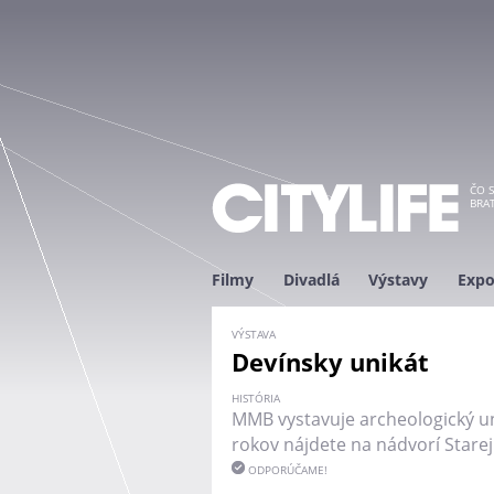
ČO S
BRAT
Filmy
Divadlá
Výstavy
Expo
VÝSTAVA
Devínsky unikát
HISTÓRIA
MMB vystavuje archeologický uni
rokov nájdete na nádvorí Starej
ODPORÚČAME!