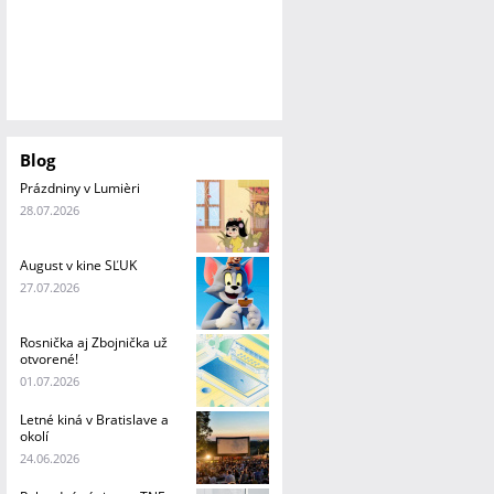
Blog
Prázdniny v Lumièri
28.07.2026
August v kine SĽUK
27.07.2026
Rosnička aj Zbojnička už
otvorené!
01.07.2026
Letné kiná v Bratislave a
okolí
24.06.2026