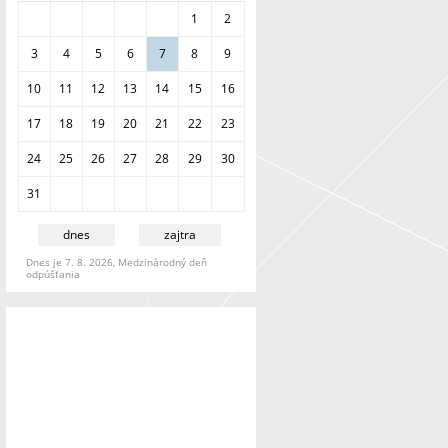
a
1
2
n
i
3
4
5
6
7
8
9
e
10
11
12
13
14
15
16
17
18
19
20
21
22
23
24
25
26
27
28
29
30
31
dnes
zajtra
Dnes je 7. 8. 2026, Medzinárodný deň
odpúšťania