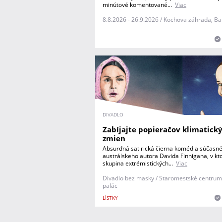
minútové komentované...
Viac
8.8.2026 - 26.9.2026 / Kochova záhrada, B
DIVADLO
Zabíjajte popieračov klimatick
zmien
Absurdná satirická čierna komédia súčasn
austrálskeho autora Davida Finnigana, v kto
skupina extrémistických...
Viac
Divadlo bez masky / Staromestské centrum
palác
LÍSTKY