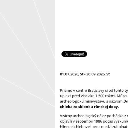
01.07.2026, St - 30.09.2026, St
Priamo v centre Bratislavy si od tohto t
upiekli pred viac ako 1 500 rokmi. Múze
archeologickú minivýstavu s názvom
De
chleba zo sklonku rímskej doby.
Vzácny archeologický nález pochádza z 
objavili v septembri 1986 počas výskumu
hlinenej chlebovej pece, medzi zuhoľnat