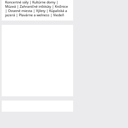
Koncertné sály
|
Kultúrne domy
|
Múzeá
|
Zahraničné inštitúty
|
Knižnice
|
Ostatné miesta
|
Výlety
|
Kúpaliská a
jazerá
|
Plavárne a welness
|
Viedeň