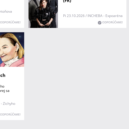
(FR)
artoňova
Pi 23.10.2026 / INCHEBA - Expoaréna
ODPORÚČAME!
ODPORÚČAME!
ých
ého
rej sa
 - Zichyho
ODPORÚČAME!