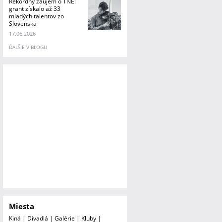
Rekordný záujem o TNE:
grant získalo až 33
mladých talentov zo
Slovenska
17.06.2026
ĎALŠIE V BLOGU
Miesta
Kiná
|
Divadlá
|
Galérie
|
Kluby
|