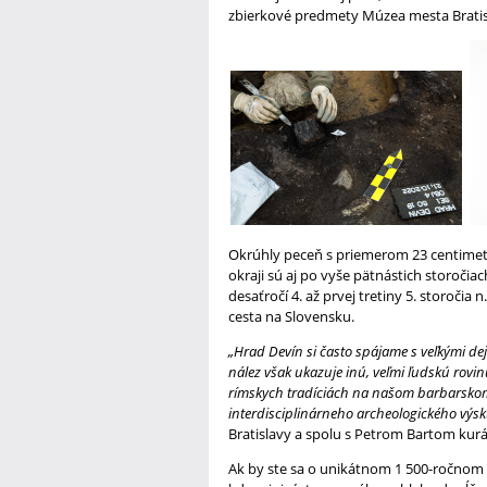
zbierkové predmety Múzea mesta Bratis
Okrúhly peceň s priemerom 23 centimet
okraji sú aj po vyše pätnástich storoči
desaťročí 4. až prvej tretiny 5. storočia
cesta na Slovensku.
„Hrad Devín si často spájame s veľkými d
nález však ukazuje inú, veľmi ľudskú rovi
rímskych tradíciách na našom barbarsko
interdisciplinárneho archeologického výs
Bratislavy a spolu s Petrom Bartom kur
Ak by ste sa o unikátnom 1 500-ročnom c