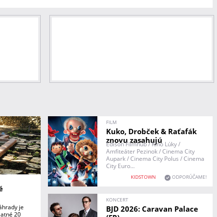
FILM
Kuko, Drobček & Raťafák
znovu zasahujú
Edison Filmhub / Kino Lúky /
Amfiteáter Pezinok / Cinema City
Aupark / Cinema City Polus / Cinema
City Euro...
KIDSTOWN
ODPORÚČAME!
é
KONCERT
áhrady je
BJD 2026: Caravan Palace
latné 20