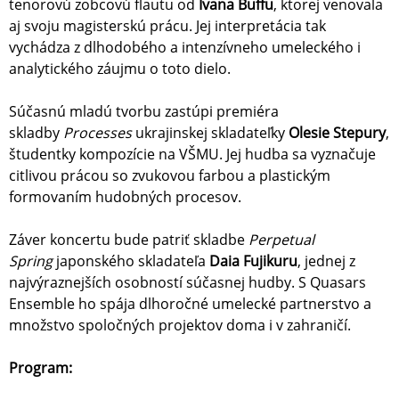
tenorovú zobcovú flautu od
Ivana Buffu
, ktorej venovala
aj svoju magisterskú prácu. Jej interpretácia tak
vychádza z dlhodobého a intenzívneho umeleckého i
analytického záujmu o toto dielo.
Súčasnú mladú tvorbu zastúpi premiéra
skladby
Processes
ukrajinskej skladateľky
Olesie Stepury
,
študentky kompozície na VŠMU. Jej hudba sa vyznačuje
citlivou prácou so zvukovou farbou a plastickým
formovaním hudobných procesov.
Záver koncertu bude patriť skladbe
Perpetual
Spring
japonského skladateľa
Daia Fujikuru
, jednej z
najvýraznejších osobností súčasnej hudby. S Quasars
Ensemble ho spája dlhoročné umelecké partnerstvo a
množstvo spoločných projektov doma i v zahraničí.
Program: