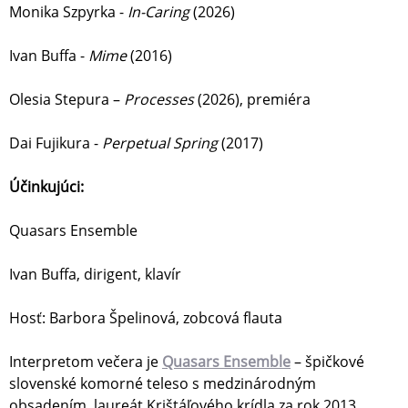
Monika Szpyrka -
In-Caring
(2026)
Ivan Buffa -
Mime
(2016)
Olesia Stepura –
Processes
(2026), premiéra
Dai Fujikura -
Perpetual Spring
(2017)
Účinkujúci:
Quasars Ensemble
Ivan Buffa, dirigent, klavír
Hosť: Barbora Špelinová, zobcová flauta
Interpretom večera je
Quasars Ensemble
– špičkové
slovenské komorné teleso s medzinárodným
obsadením, laureát Krištáľového krídla za rok 2013,