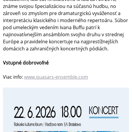
známe svojou špecializáciou na súčasnú hudbu, no
zároveň so zmyslom pre dramaturgickú vyváženosť a
interpretáciu klasického i moderného repertoáru. Súbor
pod umeleckým vedením Ivana Buffu patrí k
najinovatívnejším ansámblom svojho druhu v strednej
Európe a pravidelne koncertuje na najprestížnejších
domácich a zahraničných koncertných pódiách.
Vstupné dobrovoľné
Viac info:
www.quasars-ensemble.com