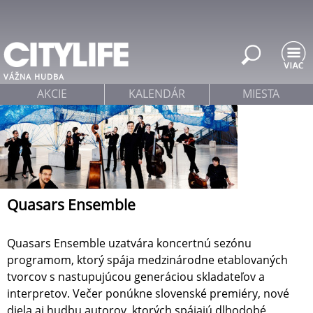
Jump to navigation
VÁŽNA HUDBA
AKCIE
KALENDÁR
MIESTA
Quasars Ensemble
Quasars Ensemble uzatvára koncertnú sezónu
programom, ktorý spája medzinárodne etablovaných
tvorcov s nastupujúcou generáciou skladateľov a
interpretov. Večer ponúkne slovenské premiéry, nové
diela aj hudbu autorov, ktorých spájajú dlhodobé