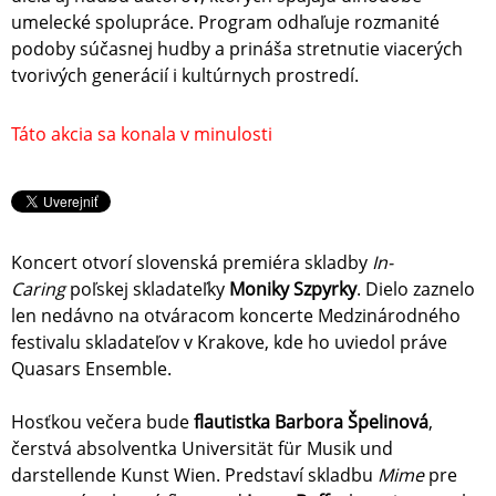
umelecké spolupráce. Program odhaľuje rozmanité
podoby súčasnej hudby a prináša stretnutie viacerých
tvorivých generácií i kultúrnych prostredí.
Táto akcia sa konala v minulosti
Koncert otvorí slovenská premiéra skladby
In-
Caring
poľskej skladateľky
Moniky Szpyrky
. Dielo zaznelo
len nedávno na otváracom koncerte Medzinárodného
festivalu skladateľov v Krakove, kde ho uviedol práve
Quasars Ensemble.
Hosťkou večera bude
flautistka Barbora Špelinová
,
čerstvá absolventka Universität für Musik und
darstellende Kunst Wien. Predstaví skladbu
Mime
pre