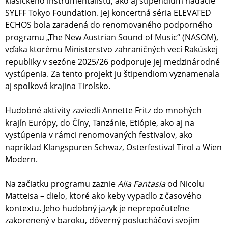
klasického inštrumentalistu, ako aj štipendium nadácie
SYLFF Tokyo Foundation. Jej koncertná séria ELEVATED
ECHOS bola zaradená do renomovaného podporného
programu „The New Austrian Sound of Music“ (NASOM),
vďaka ktorému Ministerstvo zahraničných vecí Rakúskej
republiky v sezóne 2025/26 podporuje jej medzinárodné
vystúpenia. Za tento projekt ju štipendiom vyznamenala
aj spolková krajina Tirolsko.
Hudobné aktivity zaviedli Annette Fritz do mnohých
krajín Európy, do Číny, Tanzánie, Etiópie, ako aj na
vystúpenia v rámci renomovaných festivalov, ako
napríklad Klangspuren Schwaz, Osterfestival Tirol a Wien
Modern.
Na začiatku programu zaznie
Alia Fantasia
od Nicolu
Matteisa – dielo, ktoré ako keby vypadlo z časového
kontextu. Jeho hudobný jazyk je neprepočuteľne
zakorenený v baroku, dôverný poslucháčovi svojím