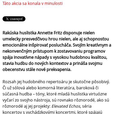
Táto akcia sa konala v minulosti
Rakúska huslistka Annette Fritz disponuje nielen
umelecky presvedčivou hrou nielen, ale aj schopnosťou
emocionálne inšpirovať poslucháča. Svojím kreatívnym a
nekonvenčným prístupom k zostavovaniu programov
spája inovatívne nápady s vysokou hudobnou kvalitou,
stavia hudbu do nových kontextov a prináša svojmu
obecenstvu stále nové prekvapenia.
Rozsah jej hudobného repertoáru je skutočne pôsobivý.
Či už sólová alebo komorná literatúra, baroková či
súčasná hudba – tóny, ktoré mladá huslistka virtuózne
vyčarí zo svojho nástroja, sú rovnako rôznorodé, ako sú
rôznorodé aj jej projekty:
Elevated Echos
, séria
koncertov s vychádzkovými koncertmi, ktoré spájajú