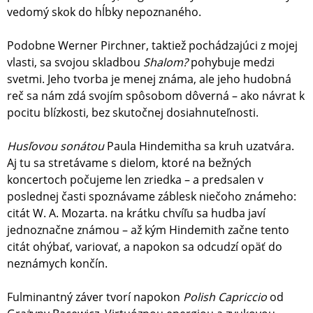
vedomý skok do hĺbky nepoznaného.
Podobne Werner Pirchner, taktiež pochádzajúci z mojej
vlasti, sa svojou skladbou
Shalom?
pohybuje medzi
svetmi. Jeho tvorba je menej známa, ale jeho hudobná
reč sa nám zdá svojím spôsobom dôverná – ako návrat k
pocitu blízkosti, bez skutočnej dosiahnuteľnosti.
Husľovou sonátou
Paula Hindemitha sa kruh uzatvára.
Aj tu sa stretávame s dielom, ktoré na bežných
koncertoch počujeme len zriedka – a predsalen v
poslednej časti spoznávame záblesk niečoho známeho:
citát W. A. Mozarta. na krátku chvíľu sa hudba javí
jednoznačne známou – až kým Hindemith začne tento
citát ohýbať, variovať, a napokon sa odcudzí opäť do
neznámych končín.
Fulminantný záver tvorí napokon
Polish Capriccio
od