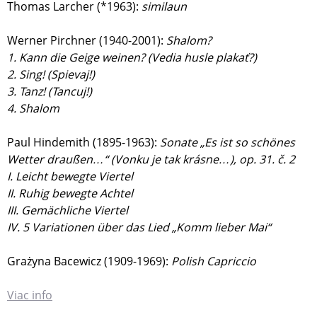
Thomas Larcher (*1963):
similaun
Werner Pirchner (1940-2001):
Shalom?
1. Kann die Geige weinen? (Vedia husle plakať?)
2. Sing! (Spievaj!)
3. Tanz! (Tancuj!)
4. Shalom
Paul Hindemith (1895-1963):
Sonate „Es ist so schönes
Wetter draußen…“ (Vonku je tak krásne…), op. 31. č. 2
I. Leicht bewegte Viertel
II. Ruhig bewegte Achtel
III. Gemächliche Viertel
IV. 5 Variationen über das Lied „Komm lieber Mai“
Grażyna Bacewicz (1909-1969):
Polish Capriccio
Viac info