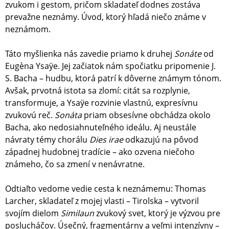
zvukom i gestom, pričom skladateľ dodnes zostáva
prevažne neznámy. Úvod, ktorý hľadá niečo známe v
neznámom.
Táto myšlienka nás zavedie priamo k druhej
Sonáte
od
Eugèna Ysaÿe. Jej začiatok nám spočiatku pripomenie J.
S. Bacha – hudbu, ktorá patrí k dôverne známym tónom.
Avšak, prvotná istota sa zlomí: citát sa rozplynie,
transformuje, a Ysaÿe rozvinie vlastnú, expresívnu
zvukovú reč.
Sonáta
priam obsesívne obchádza okolo
Bacha, ako nedosiahnuteľného ideálu. Aj neustále
návraty témy chorálu
Dies irae
odkazujú na pôvod
západnej hudobnej tradície – ako ozvena niečoho
známeho, čo sa zmení v nenávratne.
Odtiaľto vedome vedie cesta k neznámemu: Thomas
Larcher, skladateľ z mojej vlasti – Tirolska – vytvoril
svojím dielom
Similaun
zvukový svet, ktorý je výzvou pre
poslucháčov. Úsečný, fragmentárny a veľmi intenzívny –