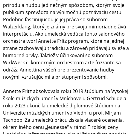
prírodu a hudbu jedinečným spôsobom, ktorým svoje
publikum sprevádza na výnimočnú poznávaciu cestu.
Podobne fascinujúcou je jej práca so súborom
Walzerklang, ktorý je známy pre svoju mimoriadne živú
interpretáciu. Ako umelecká vedúca tohto salónového
orchestra tvorí Annette Fritz program, ktoré na jednej
strane zachovávajú tradíciu a zároveň pridávajú svieže a
humorné prvky. Taktiež v účinkovaní so súborom
WirkWerk či komorným orchestrom arte frizzante sa
odráža Annettina vášeň pre prezentovanie hudby
novými, vzrušujúcimi a prístupnými spôsobmi.
Annette Fritz absolvovala roku 2019 štúdium na Vysokej
škole múzických umení v Mníchove u Gertrud Schilde a
roku 2023 ukončila umelecké diplomové štúdium na
Univerzite múzických umení vo Viedni u prof. Mirjam
Tschopp. Za umeleckú prácu získala viaceré ocenenia,
okrem iného cenu „Jeunesse“ v rámci Tirolskej ceny