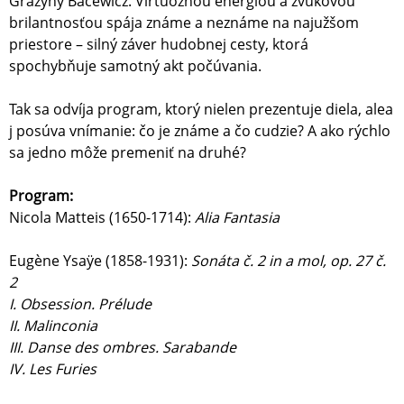
Grażyny Bacewicz. Virtuóznou energiou a zvukovou
brilantnosťou spája známe a neznáme na najužšom
priestore – silný záver hudobnej cesty, ktorá
spochybňuje samotný akt počúvania.
Tak sa odvíja program, ktorý nielen prezentuje diela, alea
j posúva vnímanie: čo je známe a čo cudzie? A ako rýchlo
sa jedno môže premeniť na druhé?
Program:
Nicola Matteis (1650-1714):
Alia Fantasia
Eugène Ysaÿe (1858-1931):
Sonáta č. 2 in a mol, op. 27 č.
2
I. Obsession. Prélude
II. Malinconia
III. Danse des ombres. Sarabande
IV. Les Furies