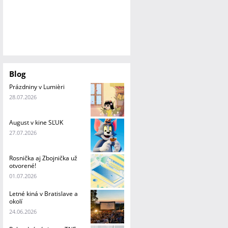
Blog
Prázdniny v Lumièri
28.07.2026
August v kine SĽUK
27.07.2026
Rosnička aj Zbojnička už
otvorené!
01.07.2026
Letné kiná v Bratislave a
okolí
24.06.2026