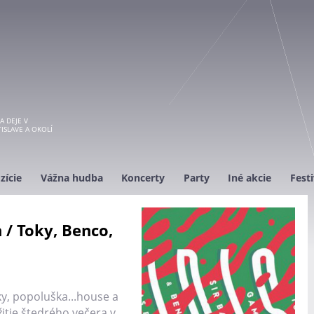
A DEJE V
ISLAVE A OKOLÍ
zície
Vážna hudba
Koncerty
Party
Iné akcie
Festi
 / Toky, Benco,
ky, popoluška...house a
žitie štedrého večera v