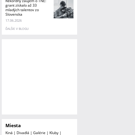
Rekordný záujem o TNE:
grant získalo až 33
mladých talentov zo
Slovenska
17.06.2026
ĎALŠIE V BLOGU
Miesta
Kiná
|
Divadlá
|
Galérie
|
Kluby
|