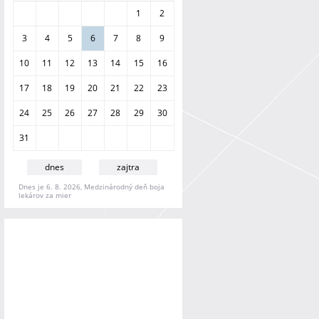
a
1
2
n
i
3
4
5
6
7
8
9
e
10
11
12
13
14
15
16
17
18
19
20
21
22
23
24
25
26
27
28
29
30
31
dnes
zajtra
Dnes je 6. 8. 2026, Medzinárodný deň boja
lekárov za mier