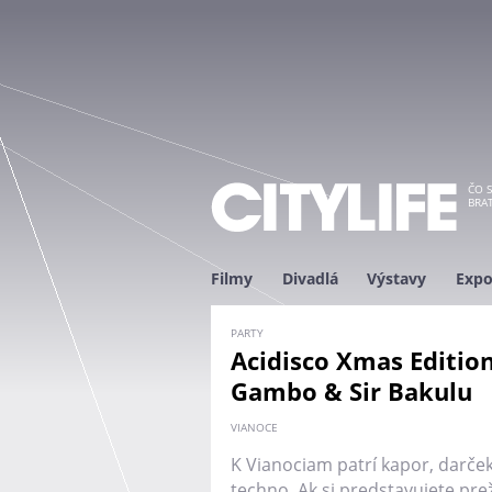
ČO S
BRAT
Filmy
Divadlá
Výstavy
Expo
PARTY
Acidisco Xmas Edition
Gambo & Sir Bakulu
VIANOCE
K Vianociam patrí kapor, darče
techno. Ak si predstavujete pre