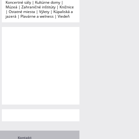
Koncertné sály
|
Kultúrne domy
|
Múzeá
|
Zahraničné inštitúty
|
Knižnice
|
Ostatné miesta
|
Výlety
|
Kúpaliská a
jazerá
|
Plavárne a welness
|
Viedeň
Kontakt