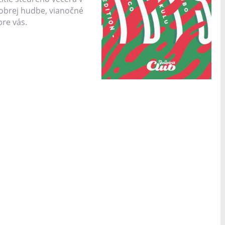
 dobrej hudbe, vianočné
pre vás.