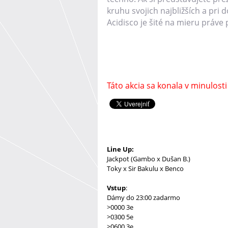
kruhu svojich najbližších a pri
Acidisco je šité na mieru práve 
Táto akcia sa konala v minulosti
Line Up:
Jackpot (Gambo x Dušan B.)
Toky x Sir Bakulu x Benco
Vstup
:
Dámy do 23:00 zadarmo
>0000 3e
>0300 5e
>0600 3e