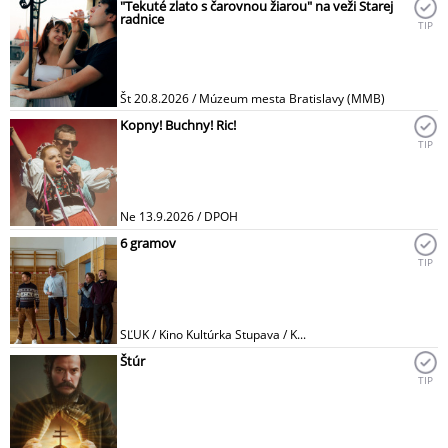
"Tekuté zlato s čarovnou žiarou" na veži Starej
radnice
TIP
Št 20.8.2026 / Múzeum mesta Bratislavy (MMB)
Kopny! Buchny! Ric!
TIP
Ne 13.9.2026 / DPOH
6 gramov
TIP
SĽUK / Kino Kultúrka Stupava / K...
Štúr
TIP