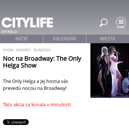
Jump to navigation
DIVADLO
AKCIE
KALENDÁR
MIESTA
SHOW
KABARET
BURLESKA
Noc na Broadway: The Only
Helga Show
The Only Helga a jej hostia vás
prevedú nocou na Broadway!
Táto akcia sa konala v minulosti