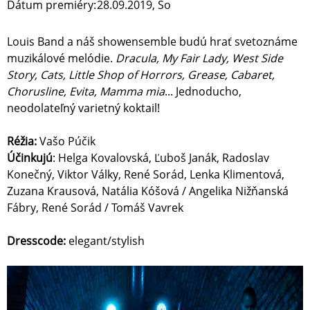
Dátum premiéry:
28.09.2019, So
Louis Band a náš showensemble budú hrať svetoznáme
muzikálové melódie.
Dracula, My Fair Lady, West Side
Story, Cats, Little Shop of Horrors, Grease, Cabaret,
Chorusline, Evita, Mamma mia
... Jednoducho,
neodolateľný varietný koktail!
Réžia:
Vašo Púčik
Účinkujú
: Helga Kovalovská, Ľuboš Janák, Radoslav
Konečný, Viktor Války, René Sorád, Lenka Klimentová,
Zuzana Krausová, Natália Kóšová / Angelika Nižňanská
Fábry, René Sorád / Tomáš Vavrek
Dresscode:
elegant/stylish