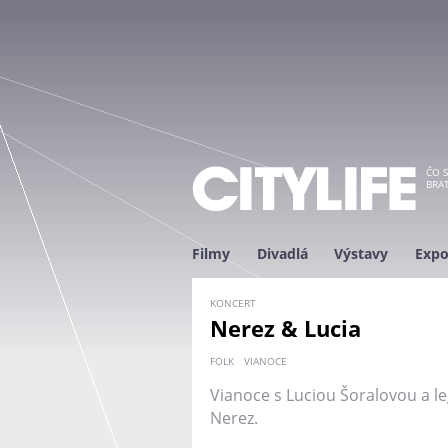
ČO S
BRAT
Filmy
Divadlá
Výstavy
Expo
KONCERT
Nerez & Lucia
FOLK
VIANOCE
Vianoce s Luciou Šoralovou a 
Nerez.