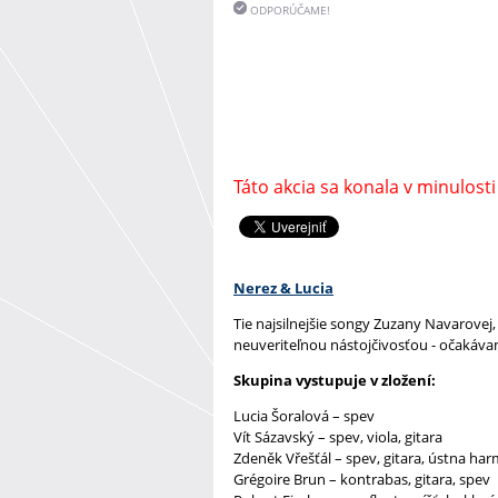
ODPORÚČAME!
Táto akcia sa konala v minulosti
Nerez & Lucia
Tie najsilnejšie songy Zuzany Navarovej,
neuveriteľnou nástojčivosťou - očakáv
Skupina vystupuje v zložení:
Lucia Šoralová – spev
Vít Sázavský – spev, viola, gitara
Zdeněk Vřešťál – spev, gitara, ústna h
Grégoire Brun – kontrabas, gitara, spev