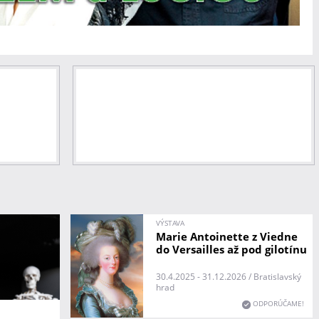
VÝSTAVA
Marie Antoinette z Viedne
do Versailles až pod gilotínu
30.4.2025 - 31.12.2026 / Bratislavský
hrad
ODPORÚČAME!