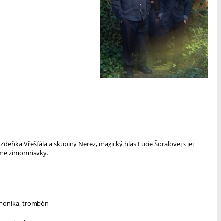
 Zdeňka Vřešťála a skupiny Nerez, magický hlas Lucie Šoralovej s jej
ame zimomriavky.
armonika, trombón