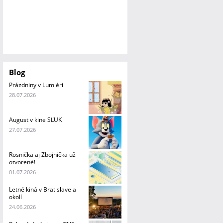
Blog
Prázdniny v Lumièri
28.07.2026
August v kine SĽUK
27.07.2026
Rosnička aj Zbojnička už
otvorené!
01.07.2026
Letné kiná v Bratislave a
okolí
24.06.2026