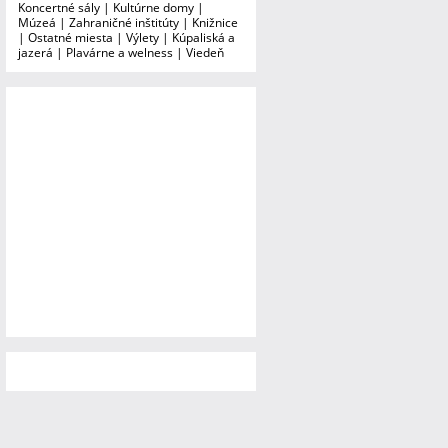
Koncertné sály
|
Kultúrne domy
|
Múzeá
|
Zahraničné inštitúty
|
Knižnice
|
Ostatné miesta
|
Výlety
|
Kúpaliská a
jazerá
|
Plavárne a welness
|
Viedeň