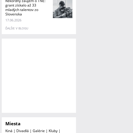
Rekordný záujem o TNE:
grant získalo až 33
mladých talentov zo
Slovenska
17.06.2026
ĎALŠIE V BLOGU
Miesta
Kiná
|
Divadlá
|
Galérie
|
Kluby
|