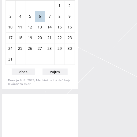
a
1
2
n
i
3
4
5
6
7
8
9
e
10
11
12
13
14
15
16
17
18
19
20
21
22
23
24
25
26
27
28
29
30
31
dnes
zajtra
Dnes je 6. 8. 2026, Medzinárodný deň boja
lekárov za mier