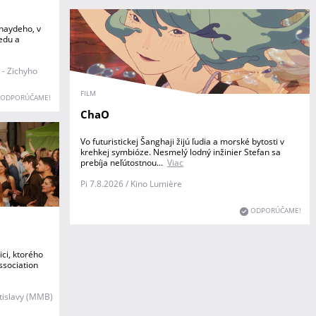
thaydeho, v
iedu a
 - Zichyho
FILM
ODPORÚČAME!
ChaO
Vo futuristickej Šanghaji žijú ľudia a morské bytosti v
krehkej symbióze. Nesmelý lodný inžinier Stefan sa
prebíja neľútostnou...
Viac
Pi 7.8.2026 / Kino Lumière
ODPORÚČAME!
ci, ktorého
ssociation
tislavy (MMB)