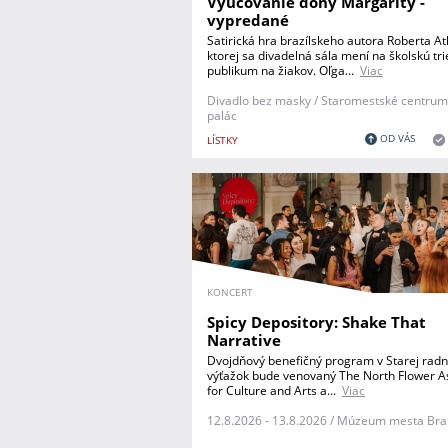
Vyučovanie dony Margarity -
vypredané
Satirická hra brazílskeho autora Roberta A
ktorej sa divadelná sála mení na školskú tr
publikum na žiakov. Oľga...
Viac
Divadlo bez masky / Staromestské centrum
palác
OD VÁS
LÍSTKY
KONCERT
Spicy Depository: Shake That
Narrative
Dvojdňový benefičný program v Starej radni
výťažok bude venovaný The North Flower A
for Culture and Arts a...
Viac
12.8.2026 - 13.8.2026 / Múzeum mesta Bra