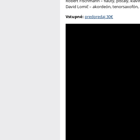
Robert Fischmann – flauty, píšťaly, klaví
David Lomič – akordeón, tenorsaxofón,
Vstupné:
predpredaj 30€