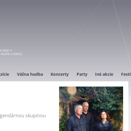
A DEJE V
ISLAVE A OKOLÍ
zície
Vážna hudba
Koncerty
Party
Iné akcie
Festi
legendárnou skupinou