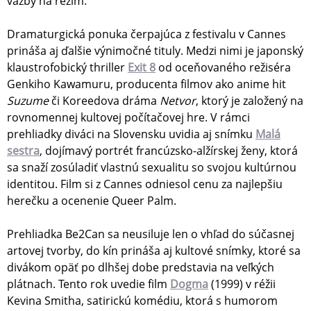
väzby na režim.
Dramaturgická ponuka čerpajúca z festivalu v Cannes
prináša aj ďalšie výnimočné tituly. Medzi nimi je japonský
klaustrofobický thriller
Exit 8
od oceňovaného režiséra
Genkiho Kawamuru, producenta filmov ako anime hit
Suzume
či Koreedova dráma
Netvor
, ktorý je založený na
rovnomennej kultovej počítačovej hre. V rámci
prehliadky diváci na Slovensku uvidia aj snímku
Malá
sestra
, dojímavý portrét francúzsko-alžírskej ženy, ktorá
sa snaží zosúladiť vlastnú sexualitu so svojou kultúrnou
identitou. Film si z Cannes odniesol cenu za najlepšiu
herečku a ocenenie Queer Palm.
Prehliadka Be2Can sa neusiluje len o vhľad do súčasnej
artovej tvorby, do kín prináša aj kultové snímky, ktoré sa
divákom opäť po dlhšej dobe predstavia na veľkých
plátnach. Tento rok uvedie film
Dogma
(1999) v réžii
Kevina Smitha, satirickú komédiu, ktorá s humorom