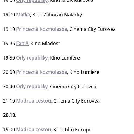
19:00
Orly republiky
,
Kino SĽUK Rusovce
19:00
Matka
, Kino Záhoran Malacky
19:10
Princezná Kozmolesba
, Cinema City Eurovea
19:35
Exit 8
, Kino Mladosť
19:50
Orly republiky
,
Kino Lumière
20:00
Princezná Kozmolesba
,
Kino Lumière
20:40
Orly republiky
, Cinema City Eurovea
21:10
Modrou cestou
, Cinema City Eurovea
20.10.
15:00
Modrou cestou
, Kino Film Europe