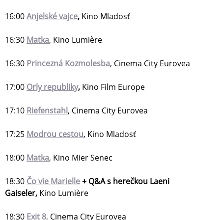
16:00
Anjelské vajce
,
Kino Mladosť
16:30
Matka
, Kino Lumière
16:30
Princezná Kozmolesba
, Cinema City Eurovea
17:00
Orly republiky
,
Kino Film Europe
17:10
Riefenstahl
, Cinema City Eurovea
17:25
Modrou cestou
, Kino Mladosť
18:00
Matka
, Kino Mier Senec
18:30
Čo vie Marielle
+ Q&A s herečkou Laeni
Gaiseler,
Kino Lumière
18:30
Exit 8
, Cinema City Eurovea