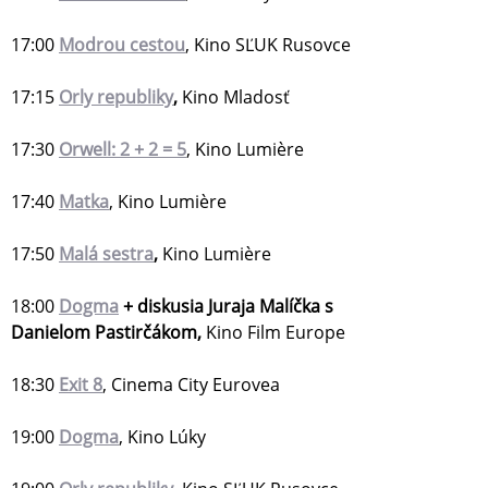
17:00
Modrou cestou
, Kino SĽUK Rusovce
17:15
Orly republiky
,
Kino Mladosť
17:30
Orwell: 2 + 2 = 5
, Kino Lumière
17:40
Matka
, Kino Lumière
17:50
Malá sestra
,
Kino Lumière
18:00
Dogma
+ diskusia Juraja Malíčka s
Danielom Pastirčákom,
Kino Film Europe
18:30
Exit 8
, Cinema City Eurovea
19:00
Dogma
, Kino Lúky