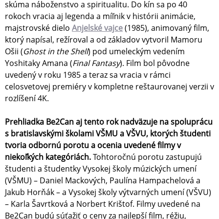
skúma náboženstvo a spiritualitu. Do kín sa po 40
rokoch vracia aj legenda a míľnik v histórii animácie,
majstrovské dielo
Anjelské vajce
(1985), animovaný film,
ktorý napísal, režíroval a od základov vytvoril Mamoru
Ošii (
Ghost in the Shell
) pod umeleckým vedením
Yoshitaky Amana (
Final Fantasy
). Film bol pôvodne
uvedený v roku 1985 a teraz sa vracia v rámci
celosvetovej premiéry v kompletne reštaurovanej verzii v
rozlíšení 4K.
Prehliadka Be2Can aj tento rok nadväzuje na spoluprácu
s bratislavskými školami VŠMU a VŠVU, ktorých študenti
tvoria odbornú porotu a ocenia uvedené filmy v
niekoľkých kategóriách.
Tohtoročnú porotu zastupujú
študenti a študentky Vysokej školy múzických umení
(VŠMU) – Daniel Mackových, Paulína Hampachelová a
Jakub Horňák – a Vysokej školy výtvarných umení (VŠVU)
– Karla Šavrtková a Norbert Krištof. Filmy uvedené na
Be2Can budú súťažiť o ceny za najlepší film, réžiu,