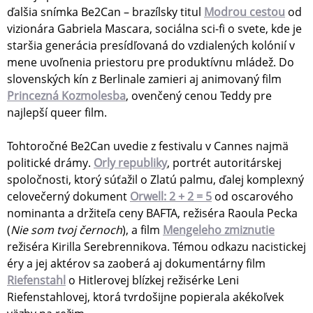
ďalšia snímka Be2Can – brazílsky titul
Modrou cestou
od
vizionára Gabriela Mascara, sociálna sci-fi o svete, kde je
staršia generácia presídľovaná do vzdialených kolónií v
mene uvoľnenia priestoru pre produktívnu mládež. Do
slovenských kín z Berlinale zamieri aj animovaný film
Princezná Kozmolesba
, ovenčený cenou Teddy pre
najlepší queer film.
Tohtoročné Be2Can uvedie z festivalu v Cannes najmä
politické drámy.
Orly republiky
, portrét autoritárskej
spoločnosti, ktorý súťažil o Zlatú palmu, ďalej komplexný
celovečerný dokument
Orwell: 2 + 2 = 5
od oscarového
nominanta a držiteľa ceny BAFTA, režiséra Raoula Pecka
(
Nie som tvoj černoch
), a film
Mengeleho zmiznutie
režiséra Kirilla Serebrennikova. Témou odkazu nacistickej
éry a jej aktérov sa zaoberá aj dokumentárny film
Riefenstahl
o Hitlerovej blízkej režisérke Leni
Riefenstahlovej, ktorá tvrdošijne popierala akékoľvek