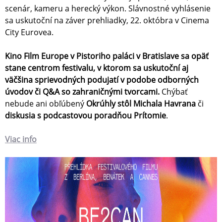
scenár, kameru a herecký výkon. Slávnostné vyhlásenie
sa uskutoční na záver prehliadky, 22. októbra v Cinema
City Eurovea.
Kino Film Europe v Pistoriho paláci v Bratislave sa opäť
stane centrom festivalu, v ktorom sa uskutoční aj
väčšina sprievodných podujatí
v podobe odborných
úvodov či Q&A so zahraničnými tvorcami.
Chýbať
nebude ani obľúbený
Okrúhly stôl Michala Havrana
či
diskusia s podcastovou poradňou Prítomie
.
Viac info