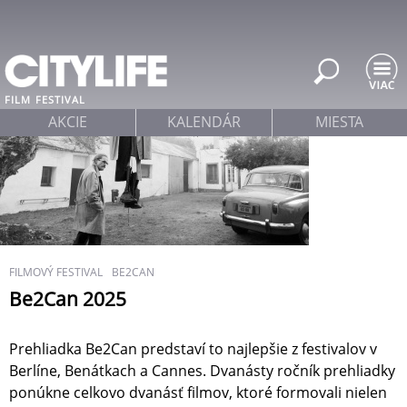
Jump to navigation
FILM
FESTIVAL
AKCIE
KALENDÁR
MIESTA
FILMOVÝ FESTIVAL
BE2CAN
Be2Can 2025
Prehliadka Be2Can predstaví to najlepšie z festivalov v
Berlíne, Benátkach a Cannes. Dvanásty ročník prehliadky
ponúkne celkovo dvanásť filmov, ktoré formovali nielen