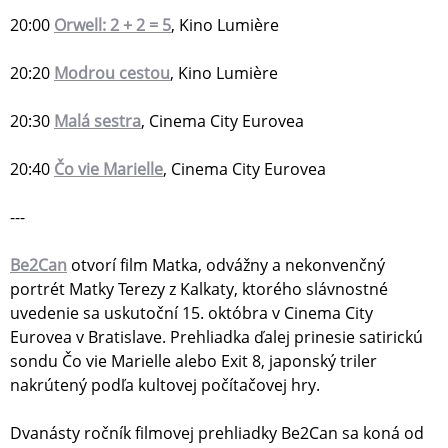
20:00
Orwell: 2 + 2 = 5
, Kino Lumière
20:20
Modrou cestou
, Kino Lumière
20:30
Malá sestra
, Cinema City Eurovea
20:40
Čo vie Marielle
, Cinema City Eurovea
---
Be2Can
otvorí film Matka, odvážny a nekonvenčný
portrét Matky Terezy z Kalkaty, ktorého slávnostné
uvedenie sa uskutoční 15. októbra v Cinema City
Eurovea v Bratislave. Prehliadka ďalej prinesie satirickú
sondu Čo vie Marielle alebo Exit 8, japonský triler
nakrútený podľa kultovej počítačovej hry.
Dvanásty ročník filmovej prehliadky Be2Can sa koná od