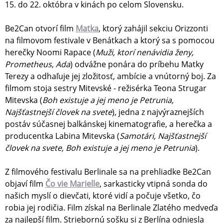
15. do 22. októbra v kinách po celom Slovensku.
Be2Can otvorí film
Matka
, ktorý zahájil sekciu Orizzonti
na filmovom festivale v Benátkach a ktorý sa s pomocou
herečky Noomi Rapace (
Muži, ktorí nenávidia ženy,
Prometheus, Ada
) odvážne ponára do príbehu Matky
Terezy a odhaľuje jej zložitosť, ambície a vnútorný boj. Za
filmom stoja sestry Mitevské - režisérka Teona Strugar
Mitevska (
Boh existuje a jej meno je Petrunia,
Najšťastnejší človek na svete
), jedna z najvýraznejších
postáv súčasnej balkánskej kinematografie, a herečka a
producentka Labina Mitevska (
Samotári, Najšťastnejší
človek na svete, Boh existuje a jej meno je Petrunia
).
Z filmového festivalu Berlinale sa na prehliadke Be2Can
objaví film
Čo vie Marielle
, sarkasticky vtipná sonda do
našich myslí o dievčati, ktoré vidí a počuje všetko, čo
robia jej rodičia. Film získal na Berlinale Zlatého medveďa
za najlepší film. Striebornú sošku si z Berlína odniesla