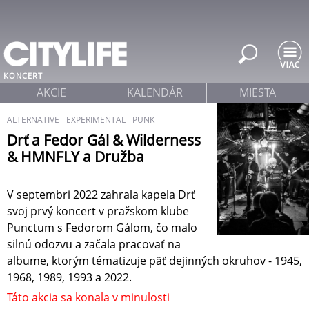
Jump to navigation
KONCERT
AKCIE
KALENDÁR
MIESTA
ALTERNATIVE
EXPERIMENTAL
PUNK
Drť a Fedor Gál & Wilderness
& HMNFLY a Družba
V septembri 2022 zahrala kapela Drť
svoj prvý koncert v pražskom klube
Punctum s Fedorom Gálom, čo malo
silnú odozvu a začala pracovať na
albume, ktorým tématizuje päť dejinných okruhov - 1945,
1968, 1989, 1993 a 2022.
Táto akcia sa konala v minulosti