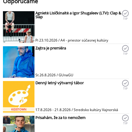
Odporúčame
Agnietė Lisičkinaitė a Igor Shugaleev (LTV): Clap &
Slap
TIP
Pi 23.10.2026 / A4 - priestor súčasnej kultúry
Zajtra je premiéra
TIP
St 26.8.2026 / GUnaGU
Denný letný výtvarný tábor
TIP
KIDSTOWN
17.8.2026 - 21.8.2026 / Stredisko kultúry Vajnorská
Prisahám, že za to nemožem
TIP