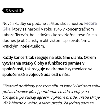
Nové skladby sú podané zažitou skúsenosťou
Fedora
Gála
, ktorý sa narodil v roku 1945 v koncentračnom
tábore Terezín, bol jedným z lídrov Nežnej revolúcie a
dodnes je občianskym aktivistom, spisovateľom a
kritickým intelektuálom.
Každý koncert tak reaguje na aktuálne diania. Okrem
vytvárania otázky úlohy a funkčnosti pamäte v
spoločnosti, tak reaguje na dramaticky meniace sa
spoločenské a vojnové udalosti u nás.
"Textové podklady pre tretí album kapely Drť som robil
počas doznievajúcej pandémie covidu a vojny na
Ukrajine, po ruskej agresii, v plnom prúde. Tretia Drť je
však hlavne o vojne, a viem prečo. Za jednej som sa