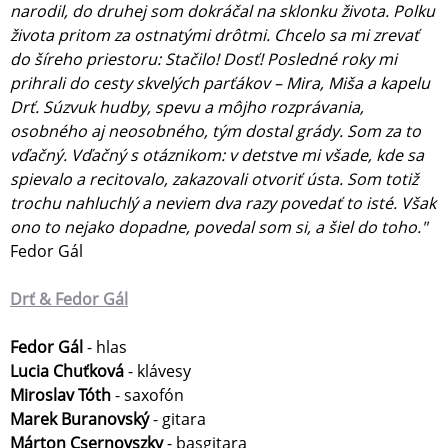
narodil, do druhej som dokráčal na sklonku života. Polku
života pritom za ostnatými drôtmi. Chcelo sa mi zrevať
do šíreho priestoru: Stačilo! Dosť! Posledné roky mi
prihrali do cesty skvelých parťákov – Mira, Miša a kapelu
Drť. Súzvuk hudby, spevu a môjho rozprávania,
osobného aj neosobného, tým dostal grády. Som za to
vďačný. Vďačný s otáznikom: v detstve mi všade, kde sa
spievalo a recitovalo, zakazovali otvoriť ústa. Som totiž
trochu nahluchlý a neviem dva razy povedať to isté. Však
ono to nejako dopadne, povedal som si, a šiel do toho."
Fedor Gál
Drť & Fedor Gál
Fedor Gál
- hlas
Lucia Chuťková
- klávesy
Miroslav Tóth
- saxofón
Marek Buranovský
- gitara
Márton Csernovszky
- basgitara