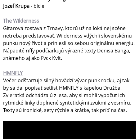
Jozef Krupa
- bicie
The Wilderness
Gitarová zostava z Trnavy, ktorú už na lokálnej scéne
netreba predstavovať. Wilderness vdýchli slovenskému
punku nový život a priniesli so sebou originálnu energiu.
Nápadité riffy podčiarkujú výrazné texty Denisa Banga,
známeho aj ako Fvck Kvlt.
HMNFLY
Večer odštartuje silný hovädzí vývar punk rocku, aj tak
by sa dal popísať setlist HMNFLY s kapelou Družba.
Zvieratká odchádzajú z lesa, aby si mohli vypočut ich
rytmické linky doplnené syntetickými zvukmi z vesmíru.
Texty sú ironické, sety rýchle a krátke, tak príď na čas.