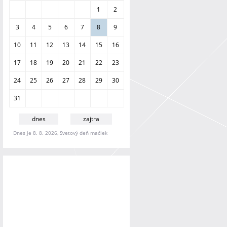
a
1
2
n
i
3
4
5
6
7
8
9
e
10
11
12
13
14
15
16
17
18
19
20
21
22
23
24
25
26
27
28
29
30
31
dnes
zajtra
Dnes je 8. 8. 2026, Svetový deň mačiek