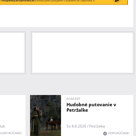
KONCERT
Hudobné putovanie v
Petržalke
lub
So 8.8.2026 / Petržalka
ODPORÚČAME!
ODPORÚČAME!