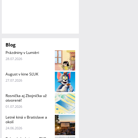
Blog
Prázdniny v Lumièri
28.07.2026
August v kine SĽUK
27.07.2026
Rosnička aj Zbojnička už
otvorené!
01.07.2026
Letné kiná v Bratislave a
okolí
24.06.2026