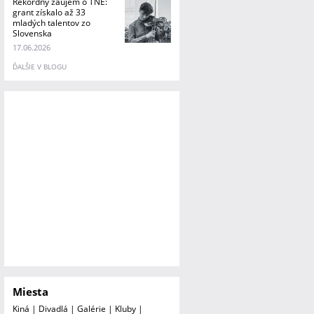
Rekordný záujem o TNE:
grant získalo až 33
mladých talentov zo
Slovenska
17.06.2026
ĎALŠIE V BLOGU
Miesta
Kiná
|
Divadlá
|
Galérie
|
Kluby
|