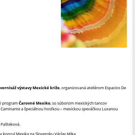
vernisáž výstavy Mexické kríže
, organizovaná ateliérom Espacios De
ný program
Čarovné Mexiko
, so súborom mexických tancov
El Caminante a špeciálnou hosťkou – mexickou speváčkou Luxanou
 Pašteková.
ny konzul Mexika na Slovensku Václav Mika