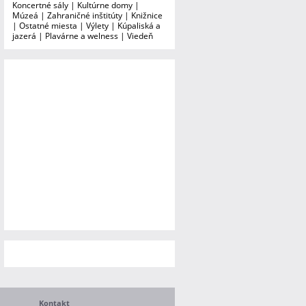
Koncertné sály
|
Kultúrne domy
|
Múzeá
|
Zahraničné inštitúty
|
Knižnice
|
Ostatné miesta
|
Výlety
|
Kúpaliská a
jazerá
|
Plavárne a welness
|
Viedeň
Kontakt