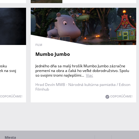
FILM
Mumbo Jumbo
nsku
Jedného dňa sa malý hrošík Mumbo Jumbo zázračne
ek na svoj
premení na obra a čaká ho veľké dobrodružstvo. Spolu
so svojimi tromi najlepšími...
Viac
Hrad Devín MMB - Národná kultúrna pamiatka / Edison
Filmhub
ODPORÚČAME!
ODPORÚČAME!
Miesta