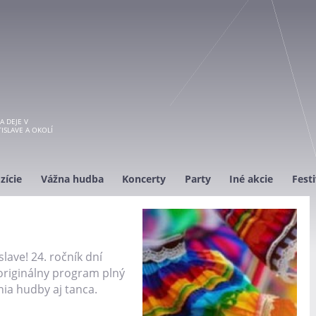
A DEJE V
ISLAVE A OKOLÍ
zície
Vážna hudba
Koncerty
Party
Iné akcie
Festi
slave! 24. ročník dní
originálny program plný
a hudby aj tanca.