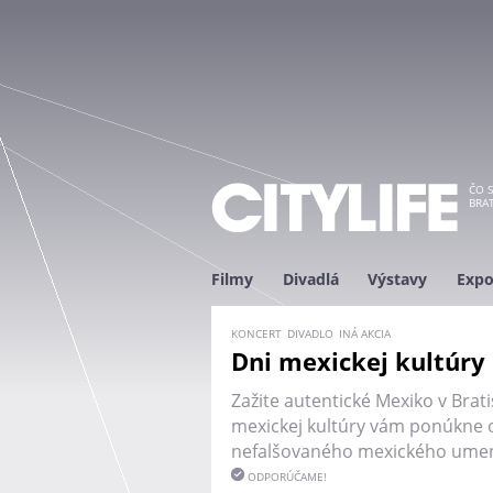
ČO S
BRAT
Filmy
Divadlá
Výstavy
Expo
KONCERT
DIVADLO
INÁ AKCIA
Dni mexickej kultúry
Zažite autentické Mexiko v Brati
mexickej kultúry vám ponúkne 
nefalšovaného mexického umeni
ODPORÚČAME!