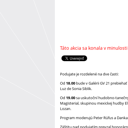
Táto akcia sa konala v minulosti
Podujate je rozdelené na dve časti:
Od
18.00
bude v Galérii GV 21 prebiehať
Luz de Sonia Siblik.
Od
19.00
sa uskutoční hudobno-taneč
Magisterial, skupinou mexickej hudby 
Lozan.
Program moderujú Peter Rúfus a Danka
Záštitu nad podujatím prevzal honorár