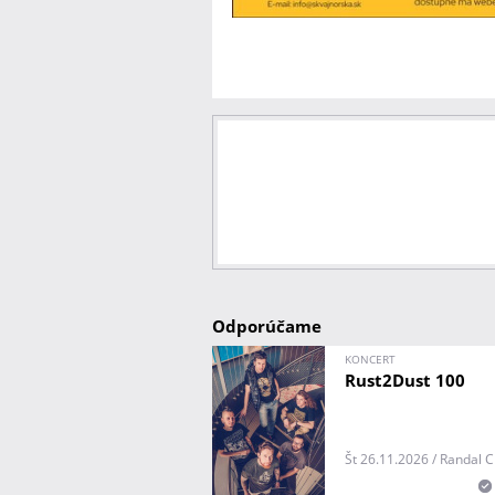
Odporúčame
KONCERT
Rust2Dust 100
Št 26.11.2026 / Randal C