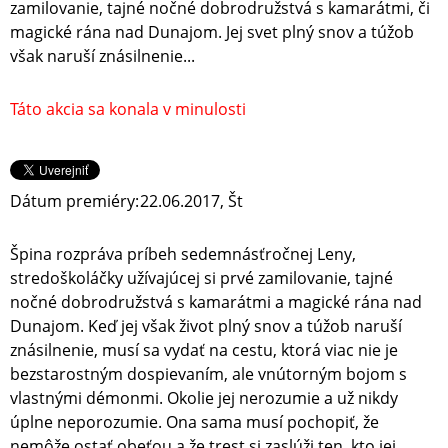
zamilovanie, tajné nočné dobrodružstvá s kamarátmi, či
magické rána nad Dunajom. Jej svet plný snov a túžob
však naruší znásilnenie...
Táto akcia sa konala v minulosti
Dátum premiéry:
22.06.2017, Št
Špina rozpráva príbeh sedemnásťročnej Leny,
stredoškoláčky užívajúcej si prvé zamilovanie, tajné
nočné dobrodružstvá s kamarátmi a magické rána nad
Dunajom. Keď jej však život plný snov a túžob naruší
znásilnenie, musí sa vydať na cestu, ktorá viac nie je
bezstarostným dospievaním, ale vnútorným bojom s
vlastnými démonmi. Okolie jej nerozumie a už nikdy
úplne neporozumie. Ona sama musí pochopiť, že
nemôže ostať obeťou a že trest si zaslúži ten, kto jej