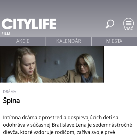
Jump to navigation
FILM
AKCIE
KALENDÁR
MIESTA
DRÁMA
Špina
Intímna dráma z prostredia dospievajúcich detí sa
odohráva v súčasnej Bratislave.Lena je sedemnásťročné
dievča, ktoré vzdoruje rodičom, zažíva svoje prvé