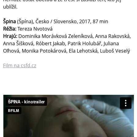
ublížil.
Špina
(Špína), Česko / Slovensko, 2017, 87 min
Réžia:
Tereza Nvotová
Hrajú:
Dominika Morávková Zeleníková, Anna Rakovská,
Anna Šišková, Róbert Jakab, Patrik Holubář, Juliana
Oľhová, Monika Potokárová, Ela Lehotská, Luboš Veselý
Film na csfd.cz