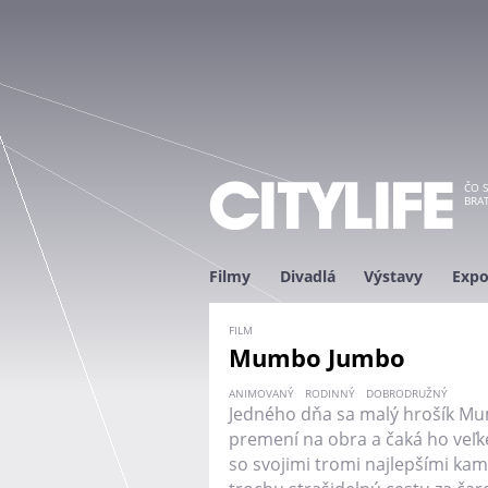
ČO S
BRAT
Filmy
Divadlá
Výstavy
Expo
FILM
Mumbo Jumbo
ANIMOVANÝ
RODINNÝ
DOBRODRUŽNÝ
Jedného dňa sa malý hrošík M
premení na obra a čaká ho veľk
so svojimi tromi najlepšími kam