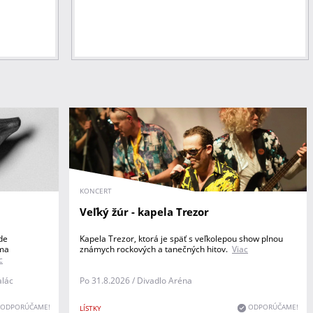
KONCERT
u
Veľký žúr - kapela Trezor
de
Kapela Trezor, ktorá je späť s veľkolepou show plnou
úma
známych rockových a tanečných hitov.
Viac
c
alác
Po 31.8.2026 / Divadlo Aréna
ODPORÚČAME!
ODPORÚČAME!
LÍSTKY