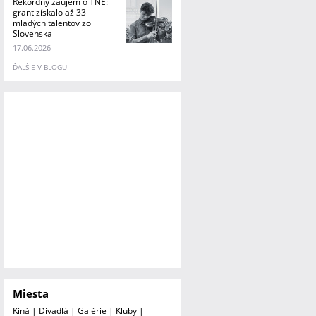
Rekordný záujem o TNE:
grant získalo až 33
mladých talentov zo
Slovenska
17.06.2026
ĎALŠIE V BLOGU
Miesta
Kiná
|
Divadlá
|
Galérie
|
Kluby
|