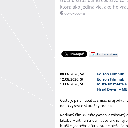
trochu strašidelnú cestu za ča
ktorá ako jediná vie, ako ho vrá
ODPORÚČAME!
Do kalendára
08.08.2026, So
Edison Filmhub
12.08.2026, St
Edison Filmhub
13.08.2026, Št
Múzeum mesta Br
Hrad Devín MMB 
Cesta je plná napätia, smiechu aj odva
neho vyrastie skutočný hrdina.
Rodinný film
Mumbo Jumbo
je zábavný a
Jakoba Martina Strida – autora knižnej
hruške. Jedného dňa sa stane niečo čaro