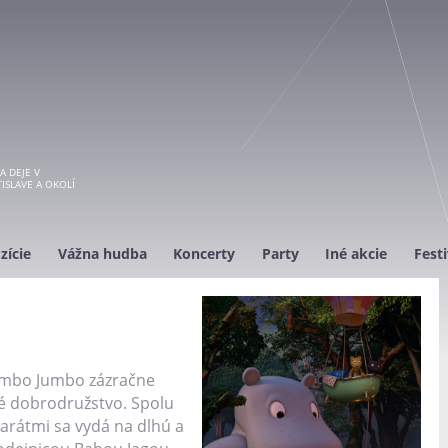
A DEJE V
ISLAVE A OKOLÍ
zície
Vážna hudba
Koncerty
Party
Iné akcie
Festi
umbo Jumbo zázračne
é dobrodružstvo. Spolu
arátmi sa vydá na dlhú a