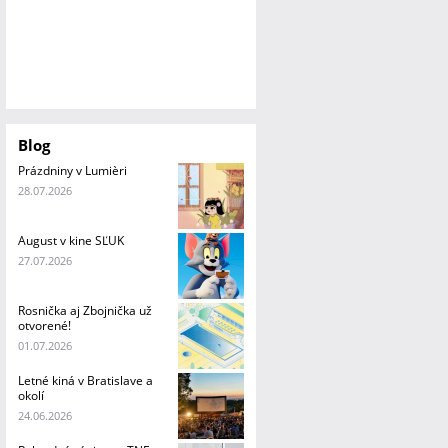
Blog
Prázdniny v Lumièri
28.07.2026
August v kine SĽUK
27.07.2026
Rosnička aj Zbojnička už
otvorené!
01.07.2026
Letné kiná v Bratislave a
okolí
24.06.2026