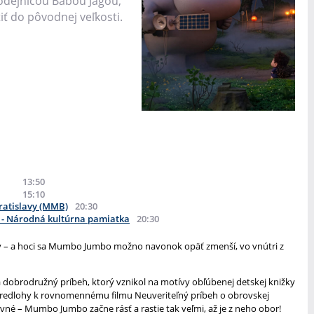
rodejnicou Babou Jagou,
tiť do pôvodnej veľkosti.
13:50
15:10
atislavy (MMB)
20:30
- Národná kultúrna pamiatka
20:30
hy – a hoci sa Mumbo Jumbo možno navonok opäť zmenší, vo vnútri z
 dobrodružný príbeh, ktorý vznikol na motívy obľúbenej detskej knižky
 predlohy k rovnomennému filmu Neuveriteľný príbeh o obrovskej
vné – Mumbo Jumbo začne rásť a rastie tak veľmi, až je z neho obor!