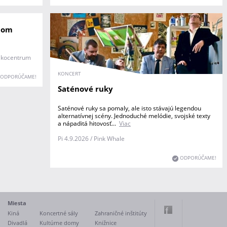
nom
 Ekocentrum
KONCERT
ODPORÚČAME!
Saténové ruky
Saténové ruky sa pomaly, ale isto stávajú legendou
alternatívnej scény. Jednoduché melódie, svojské texty
a nápaditá hitovosť...
Viac
Pi 4.9.2026 / Pink Whale
ODPORÚČAME!
Miesta
Kiná
Koncertné sály
Zahraničné inštitúty
Divadlá
Kultúrne domy
Knižnice