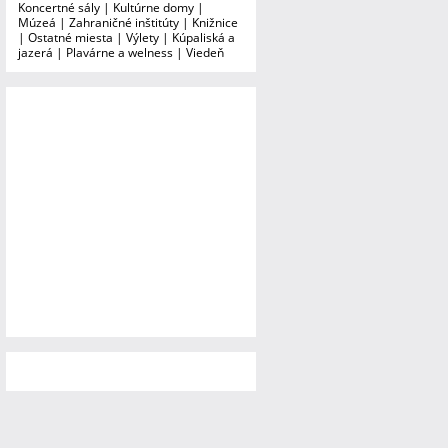
Koncertné sály
|
Kultúrne domy
|
Múzeá
|
Zahraničné inštitúty
|
Knižnice
|
Ostatné miesta
|
Výlety
|
Kúpaliská a
jazerá
|
Plavárne a welness
|
Viedeň