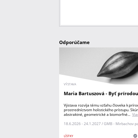
Odporúčame
VÝSTAVA
Maria Bartuszová - Byť prírodo
Výstava rozvíja tému vzťahu človeka k príro
prostredníctvom holistického prístupu. Sk
abstraktné, geometrické a biomorfné...
Via
18.6.2026 - 24.1.2027 / GMB - Mirbachov p
LÍSTKY