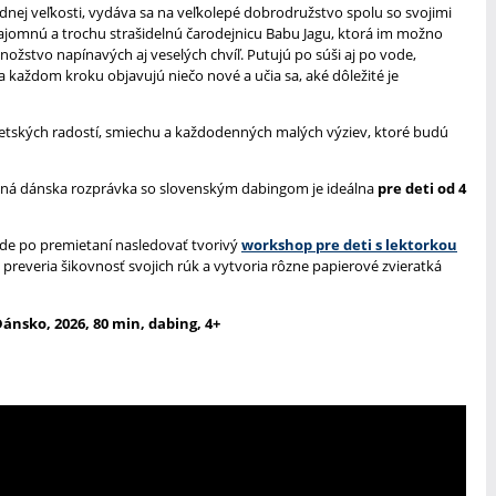
dnej veľkosti, vydáva sa na veľkolepé dobrodružstvo spolu so svojimi
ajomnú a trochu strašidelnú čarodejnicu Babu Jagu, ktorá im možno
nožstvo napínavých aj veselých chvíľ. Putujú po súši aj po vode,
a každom kroku objavujú niečo nové a učia sa, aké dôležité je
etských radostí, smiechu a každodenných malých výziev, ktoré budú
vaná dánska rozprávka so slovenským dabingom je ideálna
pre deti od 4
e po premietaní nasledovať tvorivý
workshop pre deti s lektorkou
i preveria šikovnosť svojich rúk a vytvoria rôzne papierové zvieratká
sko, 2026, 80 min, dabing, 4+