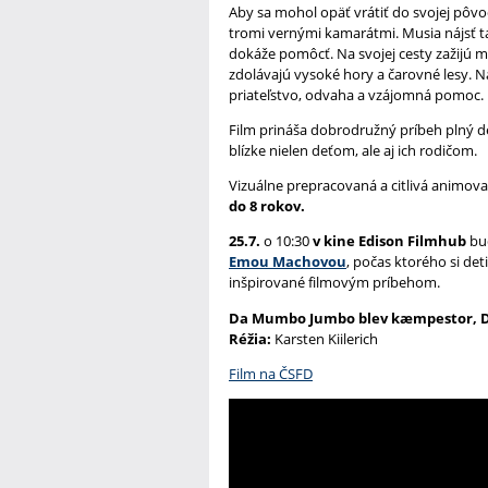
Aby sa mohol opäť vrátiť do svojej pôvo
tromi vernými kamarátmi. Musia nájsť t
dokáže pomôcť. Na svojej cesty zažijú m
zdolávajú vysoké hory a čarovné lesy. N
priateľstvo, odvaha a vzájomná pomoc.
Film prináša dobrodružný príbeh plný d
blízke nielen deťom, ale aj ich rodičom.
Vizuálne prepracovaná a citlivá animo
do 8 rokov.
25.7.
o 10:30
v kine Edison Filmhub
bud
Emou Machovou
, počas ktorého si det
inšpirované filmovým príbehom.
Da Mumbo Jumbo blev kæmpestor, Dán
Réžia:
Karsten Kiilerich
Film na ČSFD