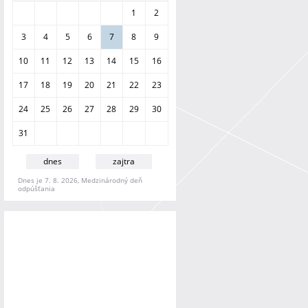
a
1
2
n
i
3
4
5
6
7
8
9
e
10
11
12
13
14
15
16
17
18
19
20
21
22
23
24
25
26
27
28
29
30
31
dnes
zajtra
Dnes je 7. 8. 2026, Medzinárodný deň
odpúšťania