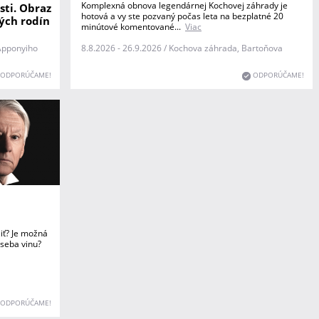
Komplexná obnova legendárnej Kochovej záhrady je
ti. Obraz
hotová a vy ste pozvaný počas leta na bezplatné 20
kých rodín
minútové komentované...
Viac
 Apponyiho
8.8.2026 - 26.9.2026 / Kochova záhrada, Bartoňova
ODPORÚČAME!
ODPORÚČAME!
žiť? Je možná
seba vinu?
ODPORÚČAME!