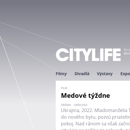
ČO S
BRAT
Filmy
Divadlá
Výstavy
Expo
FILM
Medové týždne
DRÁMA
UKRAJINA
Ukrajina, 2022. Mladomanželia 
do nového bytu, pozvú priateľov
pokoj. Nad ránom sa však začn