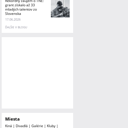
Rekordný záujem o TNE:
grant získalo až 33
mladých talentov zo
Slovenska
17.06.2026
ĎALŠIE V BLOGU
Miesta
Kiná
|
Divadlá
|
Galérie
|
Kluby
|