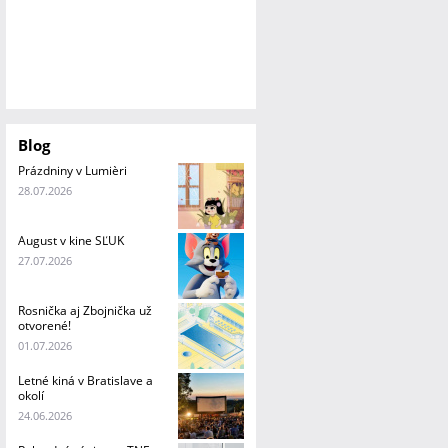
Blog
Prázdniny v Lumièri
28.07.2026
August v kine SĽUK
27.07.2026
Rosnička aj Zbojnička už
otvorené!
01.07.2026
Letné kiná v Bratislave a
okolí
24.06.2026