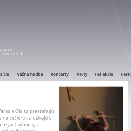
A DEJE V
ISLAVE A OKOLÍ
zície
Vážna hudba
Koncerty
Party
Iné akcie
Festi
Taras a Oľa sa presťahujú
 na večierok a užívajú si
ú ozývať výbuchy a