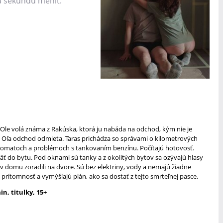
na sekundu meniť.
 Ole volá známa z Rakúska, ktorá ju nabáda na odchod, kým nie je
le Oľa odchod odmieta. Taras prichádza so správami o kilometrových
omatoch a problémoch s tankovaním benzínu. Počítajú hotovosť.
päť do bytu. Pod oknami sú tanky a z okolitých bytov sa ozývajú hlasy
v domu zoradili na dvore. Sú bez elektriny, vody a nemajú žiadne
u prítomnosť a vymýšľajú plán, ako sa dostať z tejto smrteľnej pasce.
in, titulky, 15+