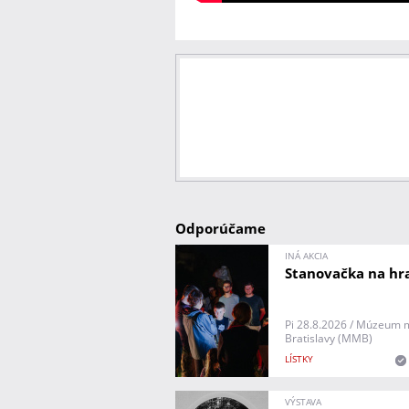
Odporúčame
INÁ AKCIA
Stanovačka na hr
Pi 28.8.2026 / Múzeum 
Bratislavy (MMB)
LÍSTKY
VÝSTAVA