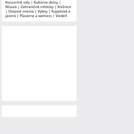
Koncertné sály
|
Kultúrne domy
|
Múzeá
|
Zahraničné inštitúty
|
Knižnice
|
Ostatné miesta
|
Výlety
|
Kúpaliská a
jazerá
|
Plavárne a welness
|
Viedeň