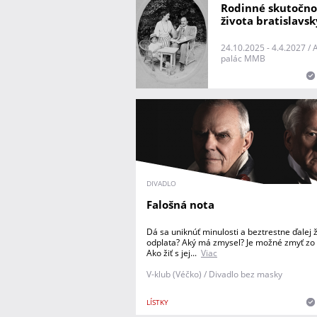
Rodinné skutočnos
života bratislavs
24.10.2025 - 4.4.2027 /
palác MMB
DIVADLO
Falošná nota
Dá sa uniknúť minulosti a beztrestne ďalej 
odplata? Aký má zmysel? Je možné zmyť zo 
Ako žiť s jej...
Viac
V-klub (Véčko) / Divadlo bez masky
LÍSTKY