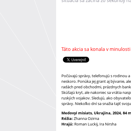
situácia sa začína zo sekundy 
Táto akcia sa konala v minulosti
Počúvajú správy, telefonujú s rodinou a
neskoro. Ponúka jej grant aj bývanie, a
radách pred obchodmi, prázdnych bank
Skúšajú kryt, ale nakoniec sa vrátia nas
ruských vojakov. Sledujú, ako obyvateľo
správy. Niekoľko dní sa snažia tajiť svoj
Medovyi misiats, Ukrajina, 2024, 84 m
Réžia:
Zhanna Ozirna
Hrajú:
Roman Luckij, Ira Nirsha