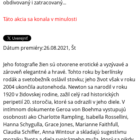
obdivovaný i zatracovaný...
Táto akcia sa konala v minulosti
Dátum premiéry:
26.08.2021, Št
Jeho fotografie žien sú otvorene erotické a vyzývavé a
zároveň elegantné a hravé. Tohto roku by berlínsky
rodák a svetobežník oslávil stovku; jeho život však v roku
2004 ukončila autonehoda. Newton sa narodil v roku
1920 v židovskej rodine, zažil celý rad historických
peripetií 20. storočia, ktoré sa odrazili v jeho diele. V
intímnom dokumente Geroa von Boehma vystupujú
osobnosti ako Charlotte Rampling, Isabella Rossellini,
Hanna Schygulla, Grace Jones, Marianne Faithfull,
Claudia Schiffer, Anna Wintour a skladajú sugestívnu
mozaiku života a diela svojrázneho muža, ktorý sa nikdy