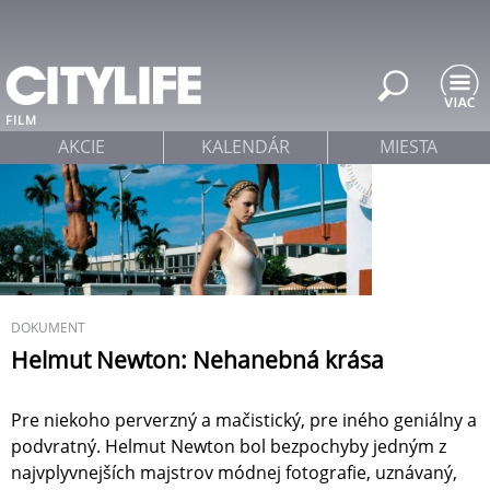
Jump to navigation
FILM
AKCIE
KALENDÁR
MIESTA
DOKUMENT
Helmut Newton: Nehanebná krása
Pre niekoho perverzný a mačistický, pre iného geniálny a
podvratný. Helmut Newton bol bezpochyby jedným z
najvplyvnejších majstrov módnej fotografie, uznávaný,