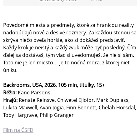
Povedomé miesta a predmety, ktoré za hranicou reality
nadobúdajú nové a desivé rozmery. Za každou stenou sa
skrýva niečo oveľa horšie, ako si dokážeš predstaviť.
Každý krok je neistý a každý zvuk môže byť posledný. Čím
ďalej sa dostávaš, tým viac si uvedomuješ, že nie si sám.
Toto nie je len miesto… je to nočná mora, z ktorej niet
úniku.
Backrooms, USA, 2026, 105 min, titulky, 15+
Réžia:
Kane Parsons
Hrajú:
Renate Reinsve, Chiwetel Ejiofor, Mark Duplass,
Lukita Maxwell, Avan Jogia, Finn Bennett, Chelah Horsdal,
Toby Hargrave, Philip Granger
Film na ČSFD