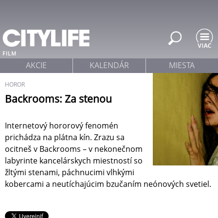
Jump to navigation
FILM
AKCIE
KALENDÁR
MIESTA
HOROR
Backrooms: Za stenou
Internetový hororový fenomén
prichádza na plátna kín. Zrazu sa
ocitneš v Backrooms – v nekonečnom
labyrinte kancelárskych miestností so
žltými stenami, páchnucimi vlhkými
kobercami a neutíchajúcim bzučaním neónových svetiel.