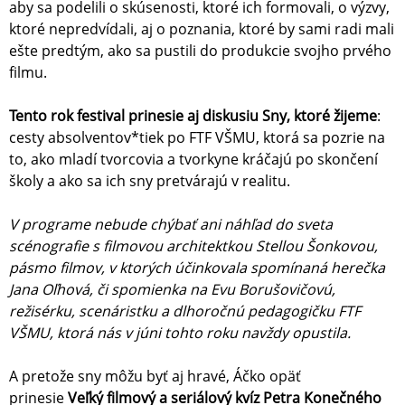
aby sa podelili o skúsenosti, ktoré ich formovali, o výzvy,
ktoré nepredvídali, aj o poznania, ktoré by sami radi mali
ešte predtým, ako sa pustili do produkcie svojho prvého
filmu.
Tento rok festival prinesie aj diskusiu Sny, ktoré žijeme
:
cesty absolventov*tiek po FTF VŠMU, ktorá sa pozrie na
to, ako mladí tvorcovia a tvorkyne kráčajú po skončení
školy a ako sa ich sny pretvárajú v realitu.
V programe nebude chýbať ani náhľad do sveta
scénografie s filmovou architektkou Stellou Šonkovou,
pásmo filmov, v ktorých účinkovala spomínaná herečka
Jana Oľhová, či spomienka na Evu Borušovičovú,
režisérku, scenáristku a dlhoročnú pedagogičku FTF
VŠMU, ktorá nás v júni tohto roku navždy opustila.
A pretože sny môžu byť aj hravé, Áčko opäť
prinesie
Veľký filmový a seriálový kvíz Petra Konečného