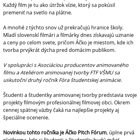
Každý film je tu ako útržok vízie, ktorý sa pokúsil
premeniť na svetlo na plátne.
A mnohé z týchto snov už prekračujú hranice školy.
Mladí slovenskí filmári a filmárky dnes získavajú uznanie
a ceny po celom svete, pričom Áčko je miestom, kde ich
tvorba prvýkrát dýcha pred domácim publikom.
V spolupráci s Asociáciou producentov animovaného
filmu a Ateliérom animovanej tvorby FTF VŠMU sa
uskutoční druhý ročník Fóra študentskej animácie.
Študenti a študentky animovanej tvorby predstavia svoje
projekty filmovým profesionálnej filmovej obci. Okrem
cennej spätnej väzby čaká na najlepšie projekty aj
špeciálne ocenenie.
Novinkou tohto ročníka je Áčko Pitch Fórum
, úplne prvá