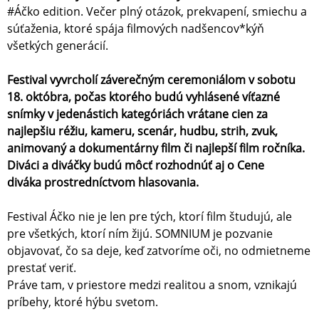
#Áčko edition. Večer plný otázok, prekvapení, smiechu a
súťaženia, ktoré spája filmových nadšencov*kýň
všetkých generácií.
Festival vyvrcholí záverečným ceremoniálom v sobotu
18. októbra, počas ktorého budú vyhlásené víťazné
snímky v jedenástich kategóriách vrátane cien za
najlepšiu réžiu, kameru, scenár, hudbu, strih, zvuk,
animovaný a dokumentárny film či najlepší film ročníka.
Diváci a diváčky budú môcť rozhodnúť aj o Cene
diváka prostredníctvom hlasovania.
Festival Áčko nie je len pre tých, ktorí film študujú, ale
pre všetkých, ktorí ním žijú. SOMNIUM je pozvanie
objavovať, čo sa deje, keď zatvoríme oči, no odmietneme
prestať veriť.
Práve tam, v priestore medzi realitou a snom, vznikajú
príbehy, ktoré hýbu svetom.