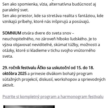
Sen ako spomienka, vízia, alternatívna budúcnosť aj
paralelný svet.
Sen ako priestor, kde sa stretáva realita s fantáziou, kde
vznikajú príbehy, ktoré nás inšpirujú a posúvajú.
SOMNIUM
otvára dvere do sveta snov –
neuchopiteľného, no zároveň hlboko ľudského. Je to
výzva objavovať neviditeľné, skúmať túžby, možnosti a
otázky, ktoré si kladieme v tichu svojho vnútorného
sveta.
29. ročník festivalu Áčko sa uskutoční od 15. do 18.
októbra 2025
a prinesie divákom bohatý program
súťažných projekcií, diskusií, workshopov a sprievodných
aktivít.
Pozrite si kompletný program a harmonogram festivalu