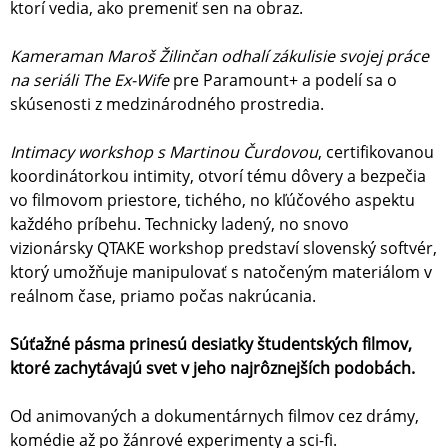
ktorí vedia, ako premeniť sen na obraz.
Kameraman Maroš Žilinčan odhalí zákulisie svojej práce
na seriáli The Ex-Wife
pre Paramount+ a podelí sa o
skúsenosti z medzinárodného prostredia.
Intimacy workshop s Martinou Čurdovou
, certifikovanou
koordinátorkou intimity, otvorí tému dôvery a bezpečia
vo filmovom priestore, tichého, no kľúčového aspektu
každého príbehu. Technicky ladený, no snovo
vizionársky QTAKE workshop predstaví slovenský softvér,
ktorý umožňuje manipulovať s natočeným materiálom v
reálnom čase, priamo počas nakrúcania.
Súťažné pásma prinesú desiatky študentských filmov,
ktoré zachytávajú svet v jeho najrôznejších podobách.
Od animovaných a dokumentárnych filmov cez drámy,
komédie až po žánrové experimenty a sci-fi.