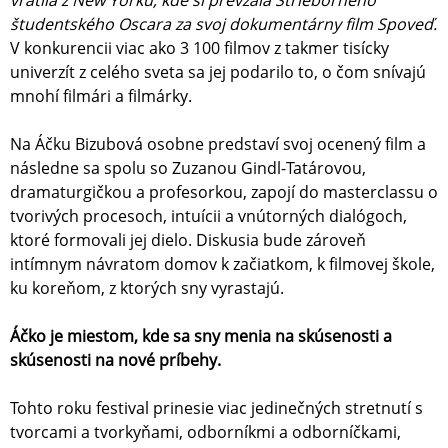
vrátila z New Yorku, kde si prevzala Strieborného
študentského Oscara za svoj dokumentárny film Spoveď.
V konkurencii viac ako 3 100 filmov z takmer tisícky
univerzít z celého sveta sa jej podarilo to, o čom snívajú
mnohí filmári a filmárky.
Na Áčku Bizubová osobne predstaví svoj ocenený film a
následne sa spolu so Zuzanou Gindl-Tatárovou,
dramaturgičkou a profesorkou, zapojí do masterclassu o
tvorivých procesoch, intuícii a vnútorných dialógoch,
ktoré formovali jej dielo. Diskusia bude zároveň
intímnym návratom domov k začiatkom, k filmovej škole,
ku koreňom, z ktorých sny vyrastajú.
Áčko je miestom, kde sa sny menia na skúsenosti a
skúsenosti na nové príbehy.
Tohto roku festival prinesie viac jedinečných stretnutí s
tvorcami a tvorkyňami, odborníkmi a odborníčkami,