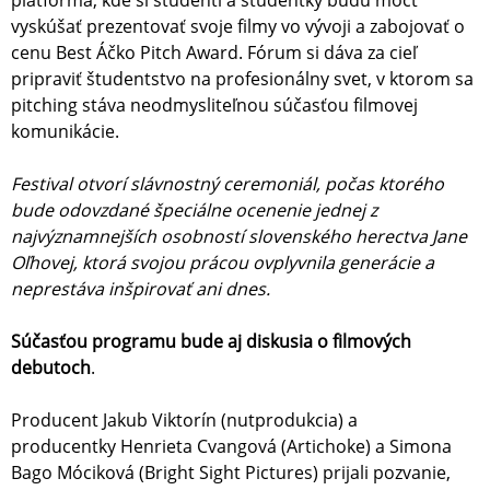
platforma, kde si študenti a študentky budú môcť
vyskúšať prezentovať svoje filmy vo vývoji a zabojovať o
cenu Best Áčko Pitch Award. Fórum si dáva za cieľ
pripraviť študentstvo na profesionálny svet, v ktorom sa
pitching stáva neodmysliteľnou súčasťou filmovej
komunikácie.
Festival otvorí slávnostný ceremoniál, počas ktorého
bude odovzdané špeciálne ocenenie jednej z
najvýznamnejších osobností slovenského herectva Jane
Oľhovej, ktorá svojou prácou ovplyvnila generácie a
neprestáva inšpirovať ani dnes.
Súčasťou programu bude aj diskusia o filmových
debutoch
.
Producent Jakub Viktorín (nutprodukcia) a
producentky Henrieta Cvangová (Artichoke) a Simona
Bago Móciková (Bright Sight Pictures) prijali pozvanie,