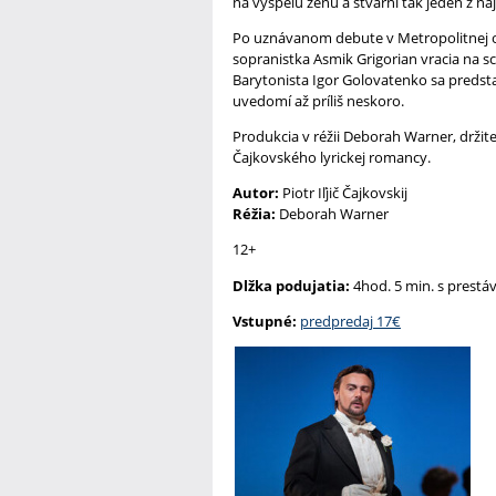
na vyspelú ženu a stvárni tak jeden z n
Po uznávanom debute v Metropolitnej o
sopranistka Asmik Grigorian vracia na s
Barytonista Igor Golovatenko sa predsta
uvedomí až príliš neskoro.
Produkcia v réžii Deborah Warner, drž
Čajkovského lyrickej romancy.
Autor:
Piotr Iľjič Čajkovskij
Réžia:
Deborah Warner
12+
Dlžka podujatia:
4hod. 5 min. s prestá
Vstupné:
predpredaj 17€