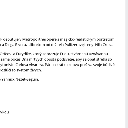
nk debutuje v Metropolitnej opere s magicko-realistickým portrétom
Diega Riveru, s libretom od držiteľa Pulitzerovej ceny, Nila Cruza.
rfeovi a Eurydike, ktorý zobrazuje Fridu, stvárnenú uznávanou
sama počas Dňa mŕtvych opúšťa podsvetie, aby sa opäť stretla so
onistu Carlosa Álvareza. Pár na krátko znovu prežíva svoje búrlivé
 rozlúči so svetom živých.
e Yannick Nézet-Séguin.
távkou