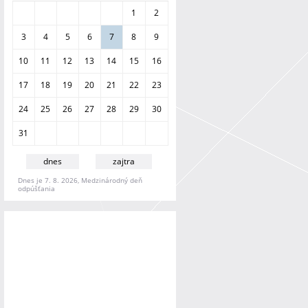
a
1
2
n
i
3
4
5
6
7
8
9
e
10
11
12
13
14
15
16
17
18
19
20
21
22
23
24
25
26
27
28
29
30
31
dnes
zajtra
Dnes je 7. 8. 2026, Medzinárodný deň
odpúšťania