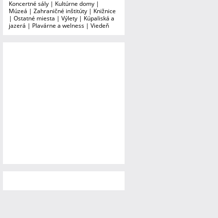
Koncertné sály
|
Kultúrne domy
|
Múzeá
|
Zahraničné inštitúty
|
Knižnice
|
Ostatné miesta
|
Výlety
|
Kúpaliská a
jazerá
|
Plavárne a welness
|
Viedeň