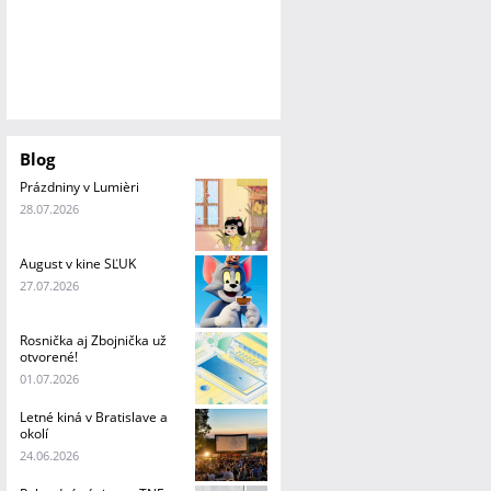
Blog
Prázdniny v Lumièri
28.07.2026
August v kine SĽUK
27.07.2026
Rosnička aj Zbojnička už
otvorené!
01.07.2026
Letné kiná v Bratislave a
okolí
24.06.2026