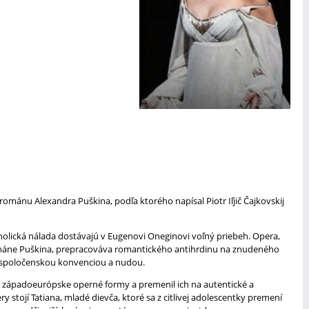
mánu Alexandra Puškina, podľa ktorého napísal Piotr Iľjič Čajkovskij
olická nálada dostávajú v Eugenovi Oneginovi voľný priebeh. Opera,
áne Puškina, prepracováva romantického antihrdinu na znudeného
 spoločenskou konvenciou a nudou.
il západoeurópske operné formy a premenil ich na autentické a
y stojí Tatiana, mladé dievča, ktoré sa z citlivej adolescentky premení