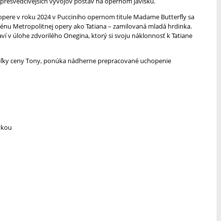
ajpresvedčivejších vývojov postáv na opernom javisku.
pere v roku 2024 v Pucciniho opernom titule Madame Butterfly sa
cénu Metropolitnej opery ako Tatiana – zamilovaná mladá hrdinka.
ví v úlohe zdvorilého Onegina, ktorý si svoju náklonnosť k Tatiane
iteľky ceny Tony, ponúka nádherne prepracované uchopenie
vkou