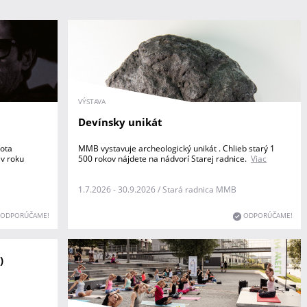
VÝSTAVA
Devínsky unikát
vota
MMB vystavuje archeologický unikát . Chlieb starý 1
 v roku
500 rokov nájdete na nádvorí Starej radnice.
Viac
1.7.2026 - 30.9.2026 / Stará radnica MMB
ODPORÚČAME!
ODPORÚČAME!
)