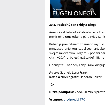
30.5. Posledný sen Fridy a Diega
Americká skladateľka Gabriela Lena Fra
mexického umeleckého páru Fridy Kahlo a 
Príbeh je prevrátením známeho mýtu o O
mezzosopranistkou Isabel Leonard, ako 
svojím milovaným Diegom, v podaní baryt
city – vášeň aj bolesť, než sa definitívne
Operný titul Gabriely Leny Frank diriguj
Autor:
Gabriela Lena Frank
Réžia a
choreografia: Deborah Colker
12+
Dlžka podujatia:
2hod. 50 min. s pres
Vstupné:
predpredaj 17€