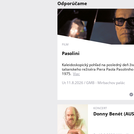
Odporúčame
FILM
Pasolini
Kaleidoskopický pohľad na posledný deň ži
talianskeho režiséra Piera Paola Pasoliniho
1975.
Viac
Ut 11.8.2026 / GMB - Mirbachov palác
KONCERT
Donny Benét (AUS