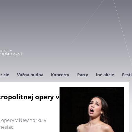
A DEJE V
ISLAVE A OKOLÍ
zície
Vážna hudba
Koncerty
Party
Iné akcie
Festi
ropolitnej opery v
 opery v New Yorku v
mesiac.