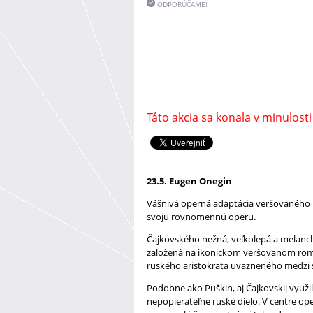
ODPORÚČAME!
Táto akcia sa konala v minulosti
23.5. Eugen Onegin
Vášnivá operná adaptácia veršovaného ro
svoju rovnomennú operu.
Čajkovského nežná, veľkolepá a melanch
založená na ikonickom veršovanom rom
ruského aristokrata uväzneného medzi
Podobne ako Puškin, aj Čajkovskij využ
nepopierateľne ruské dielo. V centre oper