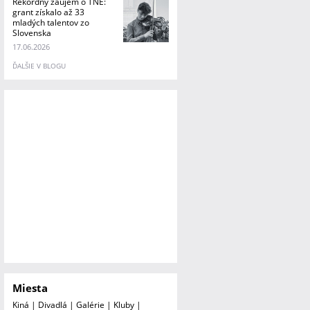
Rekordný záujem o TNE:
grant získalo až 33
mladých talentov zo
Slovenska
17.06.2026
ĎALŠIE V BLOGU
Miesta
Kiná
|
Divadlá
|
Galérie
|
Kluby
|