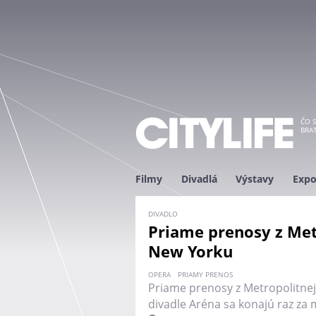
ČO S
BRAT
Filmy
Divadlá
Výstavy
Expo
DIVADLO
Priame prenosy z Met
New Yorku
OPERA
PRIAMY PRENOS
Priame prenosy z Metropolitnej
divadle Aréna sa konajú raz za 