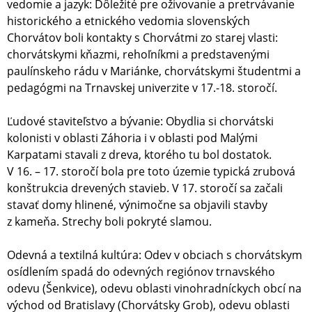
vedomie a jazyk: Dôležité pre oživovanie a pretrvávanie
historického a etnického vedomia slovenských
Chorvátov boli kontakty s Chorvátmi zo starej vlasti:
chorvátskymi kňazmi, rehoľníkmi a predstavenými
paulínskeho rádu v Mariánke, chorvátskymi študentmi a
pedagógmi na Trnavskej univerzite v 17.-18. storočí.
Ľudové staviteľstvo a bývanie: Obydlia si chorvátski
kolonisti v oblasti Záhoria i v oblasti pod Malými
Karpatami stavali z dreva, ktorého tu bol dostatok.
V 16. – 17. storočí bola pre toto územie typická zrubová
konštrukcia drevených stavieb. V 17. storočí sa začali
stavať domy hlinené, výnimočne sa objavili stavby
z kameňa. Strechy boli pokryté slamou.
Odevná a textilná kultúra: Odev v obciach s chorvátskym
osídlením spadá do odevných regiónov trnavského
odevu (Šenkvice), odevu oblasti vinohradníckych obcí na
východ od Bratislavy (Chorvátsky Grob), odevu oblasti