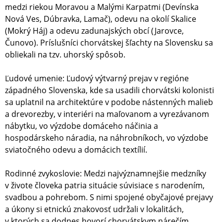
medzi riekou Moravou a Malými Karpatmi (Devínska
Nová Ves, Dúbravka, Lamač), odevu na okolí Skalice
(Mokrý Háj) a odevu zadunajských obcí (Jarovce,
Čunovo). Príslušníci chorvátskej šľachty na Slovensku sa
obliekali na tzv. uhorský spôsob.
Ľudové umenie: Ľudový výtvarný prejav v regióne
západného Slovenska, kde sa usadili chorvátski kolonisti
sa uplatnil na architektúre v podobe nástenných malieb
a drevorezby, v interiéri na maľovanom a vyrezávanom
nábytku, vo výzdobe domáceho náčinia a
hospodárskeho náradia, na náhrobníkoch, vo výzdobe
sviatočného odevu a domácich textílií.
Rodinné zvykoslovie: Medzi najvýznamnejšie medzníky
v živote človeka patria situácie súvisiace s narodením,
svadbou a pohrebom. S nimi spojené obyčajové prejavy
a úkony si etnickú znakovosť udržali v lokalitách,
v ktorých sa dodnes hovorí chorvátskym nárečím.