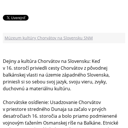
Múzeum kultúry Chorvátov na Slovensku SNM
Dejiny a kultúra Chorvátov na Slovensku: Keď
v 16. storočí priviedli cesty Chorvátov z pôvodnej
balkánskej vlasti na územie západného Slovenska,
priniesli si so sebou svoj jazyk, svoju vieru, zvyky,
duchovnú a materiálnu kultúru.
Chorvátske osídlenie: Usadzovanie Chorvátov
v priestore stredného Dunaja sa začalo v prvých
desaťročiach 16. storočia a bolo priamo podmienené
vojnovým ťažením Osmanskej ríše na Balkáne. Etnické