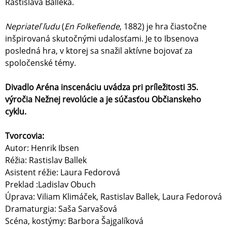
Rastislava Balleka.
Nepriateľ ľudu
(
En Folkefiende
, 1882) je hra čiastočne
inšpirovaná skutočnými udalosťami. Je to Ibsenova
posledná hra, v ktorej sa snažil aktívne bojovať za
spoločenské témy.
Divadlo Aréna inscenáciu uvádza pri príležitosti 35.
výročia Nežnej revolúcie a je súčasťou Občianskeho
cyklu.
Tvorcovia:
Autor: Henrik Ibsen
Réžia: Rastislav Ballek
Asistent réžie: Laura Fedorová
Preklad :Ladislav Obuch
Úprava: Viliam Klimáček, Rastislav Ballek, Laura Fedorová
Dramaturgia: Saša Sarvašová
Scéna, kostýmy: Barbora Šajgalíková