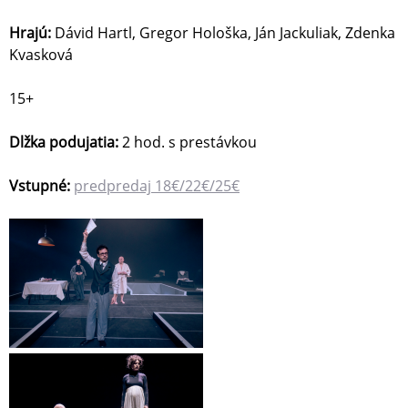
Hrajú:
Dávid Hartl, Gregor Hološka, Ján Jackuliak, Zdenka
Kvasková
15+
Dlžka podujatia:
2 hod. s prestávkou
Vstupné:
predpredaj 18€/22€/25€