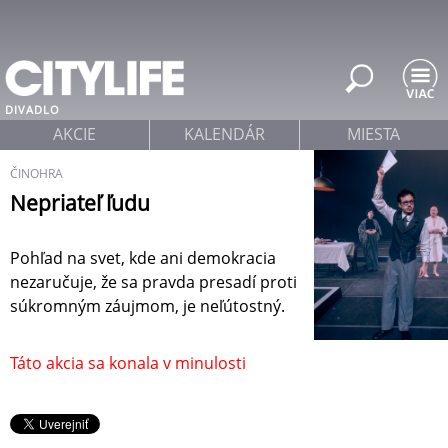
Jump to navigation
DIVADLO
AKCIE
KALENDÁR
MIESTA
ČINOHRA
Nepriateľ ľudu
Pohľad na svet, kde ani demokracia
nezaručuje, že sa pravda presadí proti
súkromným záujmom, je neľútostný.
Táto akcia sa konala v minulosti