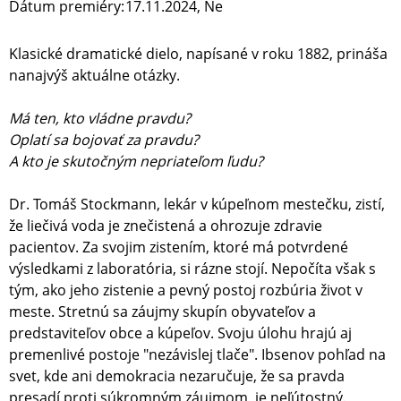
Dátum premiéry:
17.11.2024, Ne
Klasické dramatické dielo, napísané v roku 1882, prináša
nanajvýš aktuálne otázky.
Má ten, kto vládne pravdu?
Oplatí sa bojovať za pravdu?
A kto je skutočným nepriateľom ľudu?
Dr. Tomáš Stockmann, lekár v kúpeľnom mestečku, zistí,
že liečivá voda je znečistená a ohrozuje zdravie
pacientov. Za svojim zistením, ktoré má potvrdené
výsledkami z laboratória, si rázne stojí. Nepočíta však s
tým, ako jeho zistenie a pevný postoj rozbúria život v
meste. Stretnú sa záujmy skupín obyvateľov a
predstaviteľov obce a kúpeľov. Svoju úlohu hrajú aj
premenlivé postoje "nezávislej tlače". Ibsenov pohľad na
svet, kde ani demokracia nezaručuje, že sa pravda
presadí proti súkromným záujmom, je neľútostný.