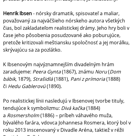
Henrik Ibsen
- nórsky dramatik, spisovateľ a maliar,
považovaný za najväčšieho nórskeho autora všetkých
čias, bol zakladateľom realistickej drámy. Jeho hry boli v
čase jeho pôsobenia posudzované ako poburujúce,
pretože kritizovali meštiansku spoločnosť a jej morálku,
skrývajúcu sa za pozlátko.
K Ibsenovým najvýznamnejším divadelným hrám
zaraďujeme:
Peera Gynta
(1867), známu
Noru
(
Dom
bábik
, 1879),
Strašidlá
(1881),
Pani z prímoria
(1888)
či
Hedu Gablerovú
(1890).
Po realistickej línii nasledujú v Ibsenovej tvorbe tituly,
tendujúce k symbolizmu:
Divá kačka
(1884)
a
Rosmersholm
(1886) – príbeh váhavého muža,
bývalého farára, vdovca Johannesa Rosmera, ktorý bol v
roku 2013 inscenovaný v Divadle Aréna, taktiež v réžii