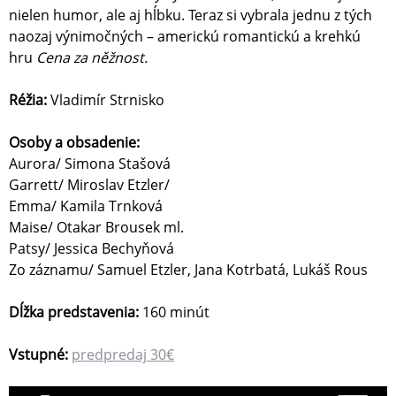
nielen humor, ale aj hĺbku. Teraz si vybrala jednu z tých
naozaj výnimočných – americkú romantickú a krehkú
hru
Cena za něžnost.
Réžia:
Vladimír Strnisko
Osoby a obsadenie:
Aurora/ Simona Stašová
Garrett/ Miroslav Etzler/
Emma/ Kamila Trnková
Maise/ Otakar Brousek ml.
Patsy/ Jessica Bechyňová
Zo záznamu/ Samuel Etzler, Jana Kotrbatá, Lukáš Rous
Dĺžka predstavenia:
160 minút
Vstupné:
predpredaj 30€