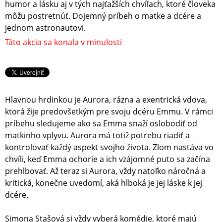
humor a lásku aj v tých najťažších chvíľach, ktoré človeka
môžu postretnúť. Dojemný príbeh o matke a dcére a
jednom astronautovi.
Táto akcia sa konala v minulosti
Hlavnou hrdinkou je Aurora, rázna a exentrická vdova,
ktorá žije predovšetkým pre svoju dcéru Emmu. V rámci
príbehu sledujeme ako sa Emma snaží oslobodiť od
matkinho vplyvu. Aurora má totiž potrebu riadiť a
kontrolovať každý aspekt svojho života. Zlom nastáva vo
chvíli, keď Emma ochorie a ich vzájomné puto sa začína
prehlbovať. Až teraz si Aurora, vždy natoľko náročná a
kritická, konečne uvedomí, aká hlboká je jej láske k jej
dcére.
Simona Stašová si vždy vyberá komédie, ktoré majú