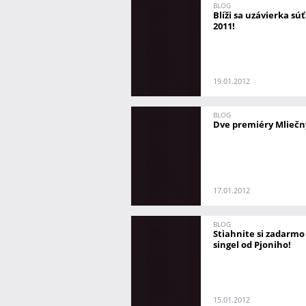
BLOG
Blíži sa uzávierka s
2011!
19.01.2012
BLOG
Dve premiéry Mliečn
17.01.2012
BLOG
Stiahnite si zadarmo
singel od Pjoniho!
15.01.2012