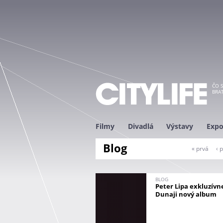
ČO S
BRAT
Filmy
Divadlá
Výstavy
Expo
Blog
S
« prvá
‹ 
t
r
á
BLOG
Peter Lipa exkluzívn
n
Dunaji nový album
k
y