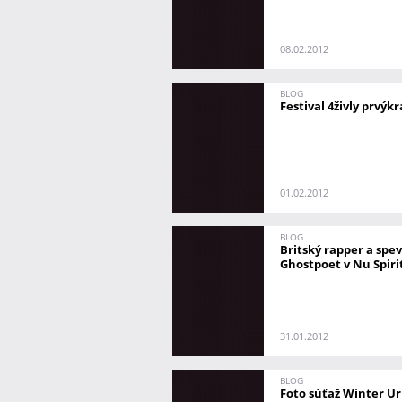
08.02.2012
BLOG
Festival 4živly prvýkr
01.02.2012
BLOG
Britský rapper a spe
Ghostpoet v Nu Spiri
31.01.2012
BLOG
Foto súťaž Winter U