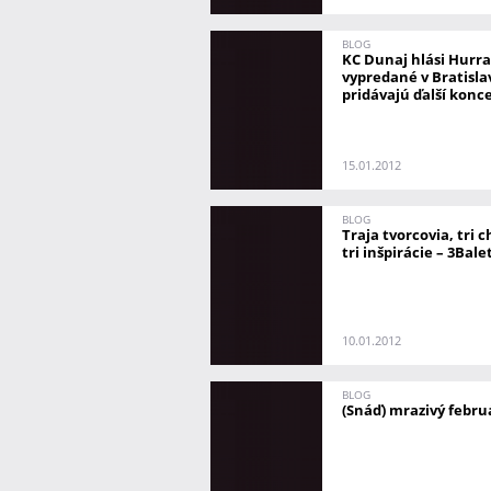
BLOG
KC Dunaj hlási Hurr
vypredané v Bratisla
pridávajú ďalší konc
15.01.2012
BLOG
Traja tvorcovia, tri 
tri inšpirácie – 3Bale
10.01.2012
BLOG
(Snáď) mrazivý febr