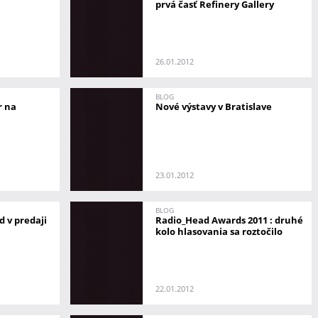
prvá časť Refinery Gallery
26.01.2012
BLOG
r na
Nové výstavy v Bratislave
23.01.2012
BLOG
d v predaji
Radio_Head Awards 2011 : druhé
kolo hlasovania sa roztočilo
22.01.2012