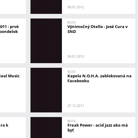
08.01.2012
BLOG
11 : prvé
Výnimočný Otello - José Cura v
 pondelok
SND
04.01.2012
BLOG
Real Music
Kapela N.O.H.A. zablokovaná na
Facebooku
27.12.2011
BLOG
ra k
Freak Power - acid jazz ako má
byť