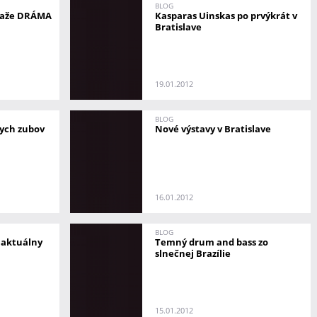
BLOG
úťaže DRÁMA
Kasparas Uinskas po prvýkrát v
Bratislave
19.01.2012
BLOG
ych zubov
Nové výstavy v Bratislave
16.01.2012
BLOG
 aktuálny
Temný drum and bass zo
slnečnej Brazílie
15.01.2012