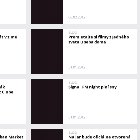
06.02.2012
BLOG
át v zime
Premietajte si filmy z Jedného
sveta u seba doma
31.01.2012
BLOG
vák
Signal_FM night plní sny
t Clube
31.01.2012
BLOG
rban Market
Na jar bude oficiálne otvorená