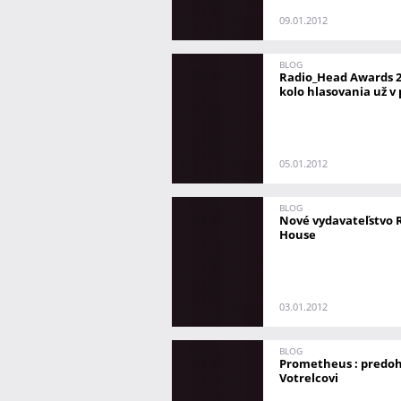
09.01.2012
BLOG
Radio_Head Awards 20
kolo hlasovania už v
05.01.2012
BLOG
Nové vydavateľstvo 
House
03.01.2012
BLOG
Prometheus : predoh
Votrelcovi