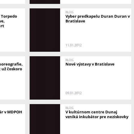
BLOG
a Torpedo
Vyber predkapelu Duran Duran v
ve,
Bratislave
ert
11.01.2012
BLOG
choreografie,
Nové výstavy v Bratislave
t už čoskoro
09.01.2012
BLOG
uár v MDPOH
V kultúrnom centre Dunaj
vzniká inkubátor pre neziskovky