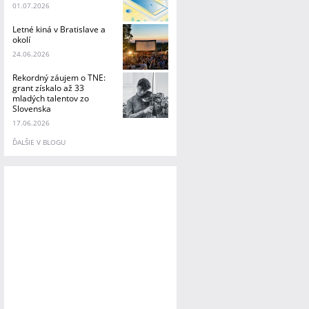
01.07.2026
Letné kiná v Bratislave a
okolí
24.06.2026
Rekordný záujem o TNE:
grant získalo až 33
mladých talentov zo
Slovenska
17.06.2026
ĎALŠIE V BLOGU