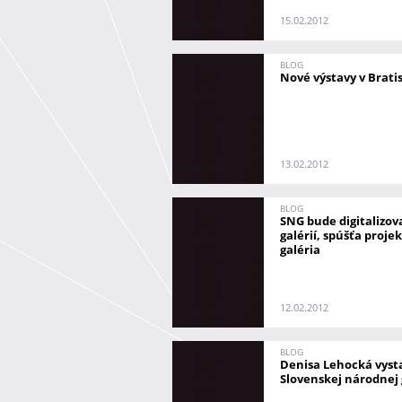
15.02.2012
BLOG
Nové výstavy v Brati
13.02.2012
BLOG
SNG bude digitalizov
galérií, spúšťa proje
galéria
12.02.2012
BLOG
Denisa Lehocká vyst
Slovenskej národnej 