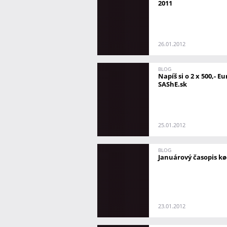
2011
26.01.2012
BLOG
Napíš si o 2 x 500,- Eu
SAShE.sk
25.01.2012
BLOG
Januárový časopis kø
23.01.2012