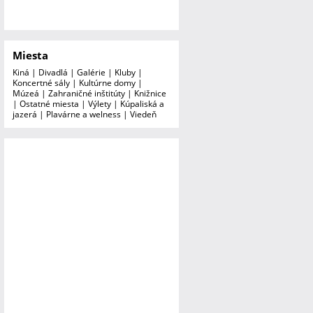
Miesta
Kiná
|
Divadlá
|
Galérie
|
Kluby
|
Koncertné sály
|
Kultúrne domy
|
Múzeá
|
Zahraničné inštitúty
|
Knižnice
|
Ostatné miesta
|
Výlety
|
Kúpaliská a
jazerá
|
Plavárne a welness
|
Viedeň