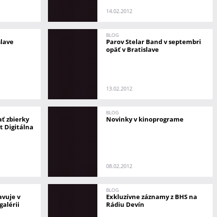
14.02.2012
BLOG
slave
Parov Stelar Band v septembri
opäť v Bratislave
13.02.2012
BLOG
ať zbierky
Novinky v kinoprograme
kt Digitálna
08.02.2012
BLOG
avuje v
Exkluzívne záznamy z BHS na
galérii
Rádiu Devín