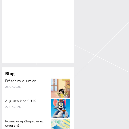
a
n
i
e
Blog
Prázdniny v Lumièri
28.07.2026
August v kine SĽUK
27.07.2026
Rosnička aj Zbojnička už
otvorené!