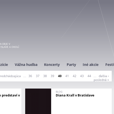
A DEJE V
ISLAVE A OKOLÍ
zície
Vážna hudba
Koncerty
Party
Iné akcie
Festi
predchádzajúca
…
36
37
38
39
40
41
42
43
44
…
ďalšia ›
posledná »
BLOG
e predstaví v
Diana Krall v Bratislave