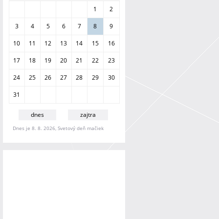
a
1
2
n
i
3
4
5
6
7
8
9
e
10
11
12
13
14
15
16
17
18
19
20
21
22
23
24
25
26
27
28
29
30
31
dnes
zajtra
Dnes je 8. 8. 2026, Svetový deň mačiek