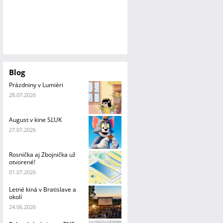
Blog
Prázdniny v Lumièri
28.07.2026
August v kine SĽUK
27.07.2026
Rosnička aj Zbojnička už
otvorené!
01.07.2026
Letné kiná v Bratislave a
okolí
24.06.2026