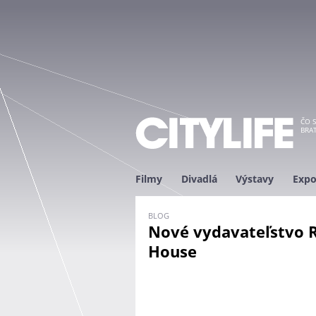
ČO S
BRAT
Filmy
Divadlá
Výstavy
Expo
BLOG
Nové vydavateľstvo R
House