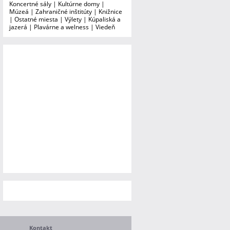
Koncertné sály
|
Kultúrne domy
|
Múzeá
|
Zahraničné inštitúty
|
Knižnice
|
Ostatné miesta
|
Výlety
|
Kúpaliská a
jazerá
|
Plavárne a welness
|
Viedeň
Kontakt