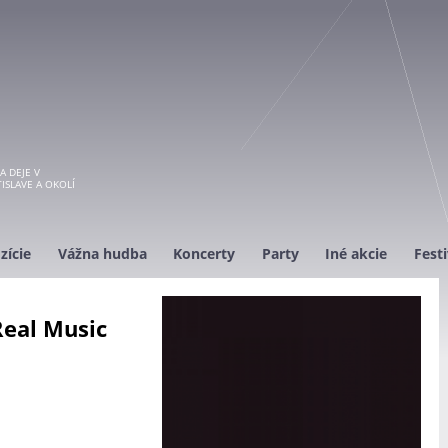
A DEJE V
ISLAVE A OKOLÍ
zície
Vážna hudba
Koncerty
Party
Iné akcie
Festi
eal Music