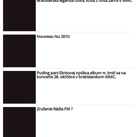
Bratislavská legenda ožíva, Kosa z nosa zahrá v MMC
Nouveau Nu 2010
Puding pani Elvisovej vydáva album π, krstí sa na
koncerte 28. októbra v bratislavskom MMC.
Zrušenie Rádia FM ?