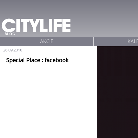
Jump to navigation
BLOG
AKCIE
KAL
26.09.2010
Special Place : facebook