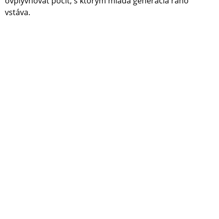
ovplyvňovať pocit, s ktorým mladá generácia ráno
vstáva.