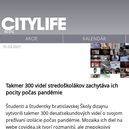
Jump to navigation
BLOG
AKCIE
KALENDÁR
31.03.2021
Takmer 300 videí stredoškolákov zachytáva ich
pocity počas pandémie
Študenti a študentky bratislavskej Školy dizajnu
vytvorili takmer 300 desaťsekundových videí o svojom
prežívaní izolácie počas pandémie. Mozaika ich diel na
webe covidea.sk tvorí rozmanitý, ale znepokojivý