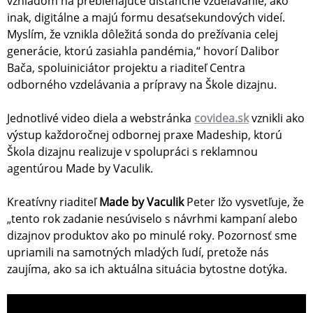
vzhľadom na prebiehajúce dištančné vzdelávanie, ako
inak, digitálne a majú formu desaťsekundových videí.
Myslím, že vznikla dôležitá sonda do prežívania celej
generácie, ktorú zasiahla pandémia,“ hovorí Dalibor
Bača, spoluiniciátor projektu a riaditeľ Centra
odborného vzdelávania a prípravy na Škole dizajnu.
Jednotlivé video diela a webstránka
covidea.sk
vznikli ako
výstup každoročnej odbornej praxe Madeship, ktorú
Škola dizajnu realizuje v spolupráci s reklamnou
agentúrou Made by Vaculik.
Kreatívny riaditeľ
Made by Vaculik
Peter Ižo vysvetľuje, že
„tento rok zadanie nesúviselo s návrhmi kampaní alebo
dizajnov produktov ako po minulé roky. Pozornosť sme
upriamili na samotných mladých ľudí, pretože nás
zaujíma, ako sa ich aktuálna situácia bytostne dotýka.