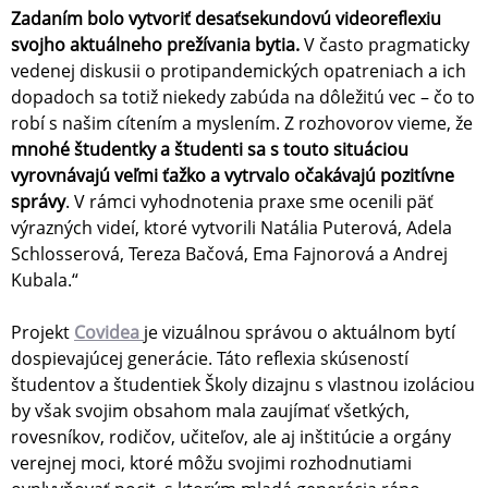
Zadaním bolo vytvoriť desaťsekundovú videoreflexiu
svojho aktuálneho prežívania bytia.
V často pragmaticky
vedenej diskusii o protipandemických opatreniach a ich
dopadoch sa totiž niekedy zabúda na dôležitú vec – čo to
robí s našim cítením a myslením. Z rozhovorov vieme, že
mnohé študentky a študenti sa s touto situáciou
vyrovnávajú veľmi ťažko a vytrvalo očakávajú pozitívne
správy
. V rámci vyhodnotenia praxe sme ocenili päť
výrazných videí, ktoré vytvorili Natália Puterová, Adela
Schlosserová, Tereza Bačová, Ema Fajnorová a Andrej
Kubala.“
Projekt
Covidea
je vizuálnou správou o aktuálnom bytí
dospievajúcej generácie. Táto reflexia skúseností
študentov a študentiek Školy dizajnu s vlastnou izoláciou
by však svojim obsahom mala zaujímať všetkých,
rovesníkov, rodičov, učiteľov, ale aj inštitúcie a orgány
verejnej moci, ktoré môžu svojimi rozhodnutiami