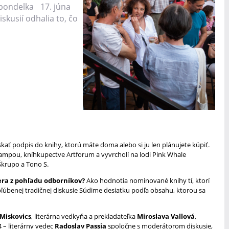
d pondelka 17. júna
skusií odhalia to, čo
skať podpis do knihy, ktorú máte doma alebo si ju len plánujete kúpiť.
 lampou, kníhkupectve Artforum a vyvrcholí na lodi Pink Whale
Škrupo a Tono S.
tera z pohľadu odborníkov?
Ako hodnotia nominované knihy tí, ktorí
bľúbenej tradičnej diskusie Súdime desiatku podľa obsahu, ktorou sa
 Miskovics
, literárna vedkyňa a prekladateľka
Miroslava Vallová
,
 – literárny vedec
Radoslav Passia
spoločne s moderátorom diskusie,