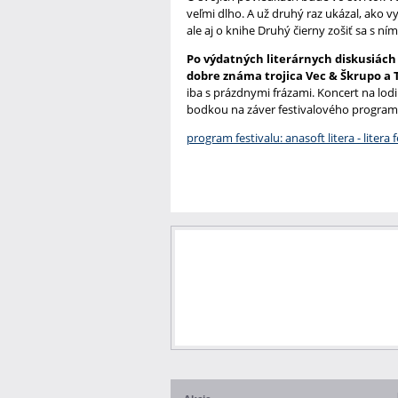
veľmi dlho. A už druhý raz ukázal, ako 
ale aj o knihe Druhý čierny zošiť sa s 
Po výdatných literárnych diskusiách 
dobre známa trojica Vec & Škrupo a T
iba s prázdnymi frázami. Koncert na lo
bodkou na záver festivalového progra
program festivalu: anasoft litera - litera 