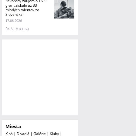
Rekordný záujem o TNE:
grant získalo až 33
mladých talentov zo
Slovenska
17.06.2026
ĎALŠIE V BLOGU
Miesta
Kiná
|
Divadlá
|
Galérie
|
Kluby
|