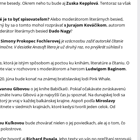
erárne besedy. Okrem neho tu bude aj
Zuska Kepplová
. Tentoraz sa však
é je to byť spisovateľom?
Alebo moderátorom literárnych besied,
o iný by sa o tomto mohol rozprávať
s Jurajom Kováčikom
, autorom
derátor literárnych besied
Dado Nagy
?
y
Simony Prokopec Fochlerovej
je vzácnosťou zažiť autorské čítanie
čne. V desiatke Anasoft litera je už druhý raz, no prvýkrát súhlasil s
ne, ktorá je istým spôsobom aj poctou ku knihám, literatúre a čítaniu. O
viete viac v rozhovore s moderátorom a hercom
Ludwigom Baginom
.
20. júna bude konať na známej bratislavskej lodi Pink Whale.
Ivanou Gibovou
o jej knihe Babička©. Pokiaľ očakávate zvráskavenú
áte Ivanu Gibovú a je najvyšší čas ju spoznať. Na dunajskej lodi sa
orý je vraj v každej balkánskej krajine. Aspoň podľa
Miroslavy
itnete v siedmich krajinách, ktoré kedysi tvorili jeden celok. Od
vou Kuľkovou
bude zhovárať nielen o jej poviedkach, ale aj o tom, čo
 polostrove.
čer hovoriť aj
Richard Pupala
. Jeho texty vo vás po prečítaní rezonujú