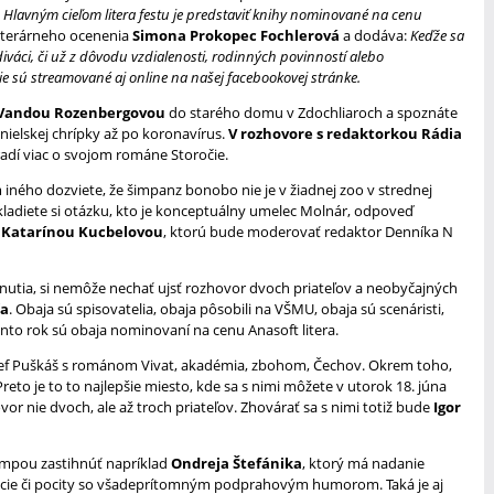
.
Hlavným cieľom litera festu je predstaviť knihy nominované na cenu
literárneho ocenenia
Simona Prokopec Fochlerová
a dodáva:
Keďže sa
iváci, či už z dôvodu vzdialenosti, rodinných povinností alebo
e sú streamované aj online na našej facebookovej stránke.
 Vandou Rozenbergovou
do starého domu v Zdochliaroch a spoznáte
panielskej chrípky až po koronavírus.
V rozhovore s redaktorkou Rádia
dí viac o svojom románe Storočie.
iného dozviete, že šimpanz bonobo nie je v žiadnej zoo v strednej
a kladiete si otázku, kto je konceptuálny umelec Molnár, odpoveď
 Katarínou Kucbelovou
, ktorú bude moderovať redaktor Denníka N
tnutia, si nemôže nechať ujsť rozhovor dvoch priateľov a neobyčajných
ša
. Obaja sú spisovatelia, obaja pôsobili na VŠMU, obaja sú scenáristi,
ento rok sú obaja nominovaní na cenu Anasoft litera.
ozef Puškáš s románom Vivat, akadémia, zbohom, Čechov. Okrem toho,
eto je to to najlepšie miesto, kde sa s nimi môžete v utorok 18. júna
vor nie dvoch, ale až troch priateľov. Zhovárať sa s nimi totiž bude
Igor
lampou zastihnúť napríklad
Ondreja Štefánika
, ktorý má nadanie
ácie či pocity so všadeprítomným podprahovým humorom. Taká je aj