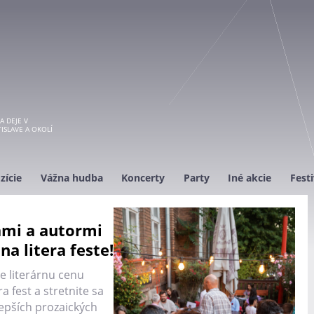
A DEJE V
ISLAVE A OKOLÍ
zície
Vážna hudba
Koncerty
Party
Iné akcie
Festi
ami a autormi
a litera feste!
e literárnu cenu
ra fest a stretnite sa
lepších prozaických