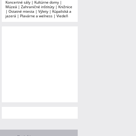
Koncertné sály
|
Kultúrne domy
|
Múzeá
|
Zahraničné inštitúty
|
Knižnice
|
Ostatné miesta
|
Výlety
|
Kúpaliská a
jazerá
|
Plavárne a welness
|
Viedeň