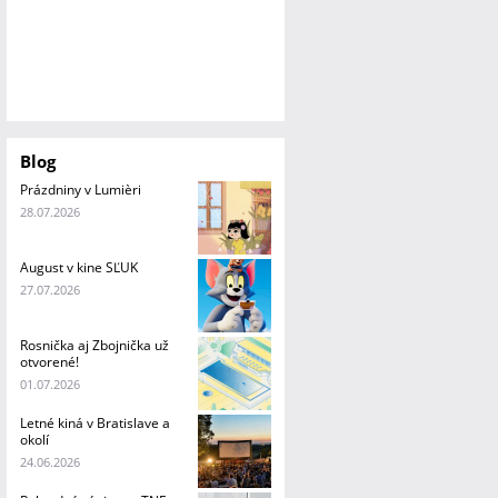
Blog
Prázdniny v Lumièri
28.07.2026
August v kine SĽUK
27.07.2026
Rosnička aj Zbojnička už
otvorené!
01.07.2026
Letné kiná v Bratislave a
okolí
24.06.2026