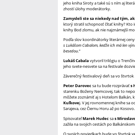
jeho kniha Siroty a také sú s ním aj lit
zhostí úlohy moderátorky.
Zamysleli ste sa niekedy nad tým, ak
ktorý stratil schopnosť čítať knihy? Kt
knihy Bod zlomu, ak nie najznámejší mo
Podľa slov koordinátorky literárnej cen
s Lukášom Cabalom, keďže ich má len výnimo
besedou.
“
Lukáš Cabala
vytvoril trilógiu o Trenčí
jeho svete-nesvete sa na festivale doz
Záverečný festivalový deň sa vo štvrtok 
Peter Darovec
sa tu bude rozprávať
s 
starenku Boženy Nemcovej, tak to nepozn
môžete zoznámiť aj s Hotelom Balkán, kt
Kuľkove
j. V jej rovnomennej knihe sa oc
Sarajeva, cez Čiernu Horu až po Kosovo.
Spisovateľ
Marek Hudec
sa
s Mirosla
zažila na svojich cestách po Balkánskom
O svojich poviedkach bude vo štvrtok ve