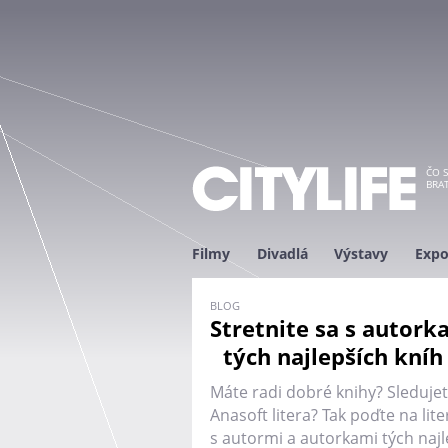
ČO S
BRAT
Filmy
Divadlá
Výstavy
Expo
BLOG
Stretnite sa s autork
tých najlepších kníh n
Máte radi dobré knihy? Sledujet
Anasoft litera? Tak poďte na lite
s autormi a autorkami tých naj