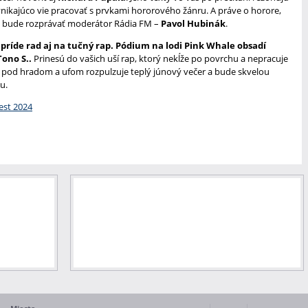
vynikajúco vie pracovať s prvkami hororového žánru. A práve o horore,
ním bude rozprávať moderátor Rádia FM –
Pavol Hubinák
.
príde rad aj na tučný rap. Pódium na lodi Pink Whale obsadí
ono S..
Prinesú do vašich uší rap, ktorý nekĺže po povrchu a nepracuje
di pod hradom a ufom rozpulzuje teplý júnový večer a bude skvelou
mu.
fest 2024