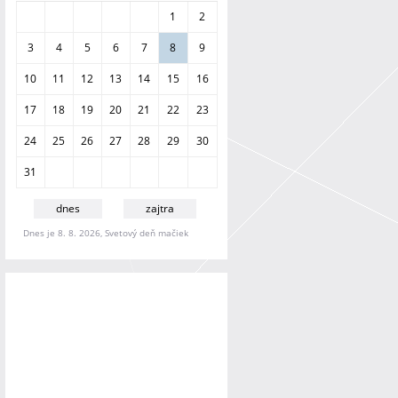
a
1
2
n
i
3
4
5
6
7
8
9
e
10
11
12
13
14
15
16
17
18
19
20
21
22
23
24
25
26
27
28
29
30
31
dnes
zajtra
Dnes je 8. 8. 2026, Svetový deň mačiek