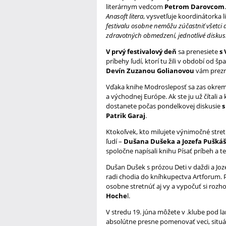
literárnym vedcom
Petrom Darovcom
Anasoft litera
, vysvetľuje koordinátorka 
festivalu osobne nemôžu zúčastniť všetci d
zdravotných obmedzení, jednotlivé diskusi
V prvý festivalový deň
sa prenesiete
s
príbehy ľudí, ktorí tu žili v období od š
Devín Zuzanou Golianovou
vám prezra
Vďaka knihe Modrosleposť sa zas okrem 
a východnej Európe. Ak ste ju už čítali 
dostanete počas pondelkovej diskusie
s
Patrik Garaj
.
Ktokoľvek, kto milujete výnimočné stre
ľudí –
Dušana Dušeka a Jozefa Pušká
spoločne napísali knihu Písať príbeh a t
Dušan Dušek s prózou Deti v daždi a J
radi chodia do kníhkupectva Artforum. Pr
osobne stretnúť aj vy a vypočuť si rozho
Hoche
l.
V stredu 19. júna môžete v .klube pod 
absolútne presne pomenovať veci, situ