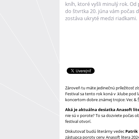
kníh, ktoré vyšli minulý rok. O
do štvrtka 20. júna vám počas di
zostáva ukryté medzi riadkami.
Zároveň tu máte jedinečnú príležitosť zí
Festival sa tento rok koná v .klube pod
koncertom dobre známej trojice: Vec & 
Aká je aktuálna desiatka Anasoft li
nie sú v porote? To sa dozviete počas o
festival otvorí.
Diskutovať budú literárny vedec
Patrik
zástupca poroty ceny Anasoft litera 2024