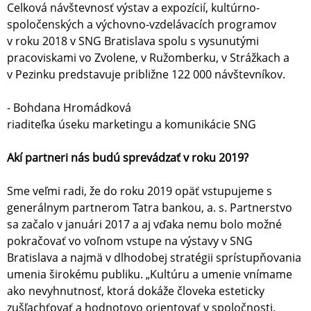
Celková návštevnosť výstav a expozícií, kultúrno-
spoločenských a výchovno-vzdelávacích programov
v roku 2018 v SNG Bratislava spolu s vysunutými
pracoviskami vo Zvolene, v Ružomberku, v Strážkach a
v Pezinku predstavuje približne 122 000 návštevníkov.
- Bohdana Hromádková
riaditeľka úseku marketingu a komunikácie SNG
Akí partneri nás budú sprevádzať v roku 2019?
Sme veľmi radi, že do roku 2019 opäť vstupujeme s
generálnym partnerom Tatra bankou, a. s. Partnerstvo
sa začalo v januári 2017 a aj vďaka nemu bolo možné
pokračovať vo voľnom vstupe na výstavy v SNG
Bratislava a najmä v dlhodobej stratégii sprístupňovania
umenia širokému publiku. „Kultúru a umenie vnímame
ako nevyhnutnosť, ktorá dokáže človeka esteticky
zušľachťovať a hodnotovo orientovať v spoločnosti.