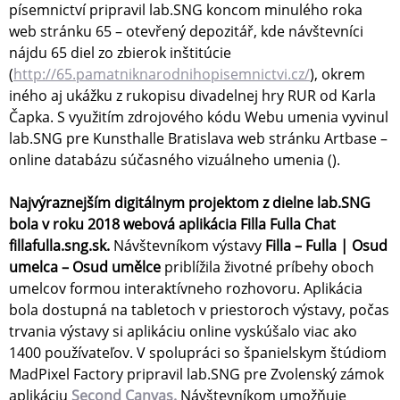
písemnictví pripravil lab.SNG koncom minulého roka
web stránku 65 – otevřený depozitář, kde návštevníci
nájdu 65 diel zo zbierok inštitúcie
(
http://65.pamatniknarodnihopisemnictvi.cz/
), okrem
iného aj ukážku z rukopisu divadelnej hry RUR od Karla
Čapka. S využitím zdrojového kódu Webu umenia vyvinul
lab.SNG pre Kunsthalle Bratislava web stránku Artbase –
online databázu súčasného vizuálneho umenia ().
Najvýraznejším digitálnym projektom z dielne lab.SNG
bola v roku 2018 webová aplikácia Filla Fulla Chat
fillafulla.sng.sk.
Návštevníkom výstavy
Filla – Fulla | Osud
umelca – Osud umělce
priblížila životné príbehy oboch
umelcov formou interaktívneho rozhovoru. Aplikácia
bola dostupná na tabletoch v priestoroch výstavy, počas
trvania výstavy si aplikáciu online vyskúšalo viac ako
1400 používateľov. V spolupráci so španielskym štúdiom
MadPixel Factory pripravil lab.SNG pre Zvolenský zámok
aplikáciu
Second Canvas.
Návštevníkom umožňuje