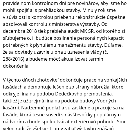
pravidelnom kontrolnom dni pre novinárov, aby sme ho
mohli spojiť aj s prehliadkou stavby. Minulý rok sme
v súvislosti s kontrolou priebehu rekonštrukcie úspešne
absolvovali kontrolu z ministerstva výstavby. Od
decembra 2018 tiež prebieha audit MK SR, od ktorého si
sľubujeme o. i. budúce posilnenie personálnych kapacít
potrebných k plynulému manažmentu stavby. Dúfame,
že sa dovtedy uzavrie úloha z uznesenia vlády (č.
288/2016) a budeme môcť aktualizovať termín
dokončenia.
V týchto dňoch zhotoviteľ dokončuje práce na vonkajších
fasádach a demontuje lešenie zo strany nábrežia, ktoré
odkryje finálnu podobu Dedečkovho premostenia,
taktiež je už zrejmá finálna podoba budovy Vodných
kasární. Nadzemné podlažia sú zasklené a pracuje sa na
fasáde, ktorá tesne susedí s návštevnícky populárnym
nádvorím a bude spoluutvárať exteriérovú pohodu. Sme
veľmi radi, že všetky stromy zatiaľ výstavbu znášajú