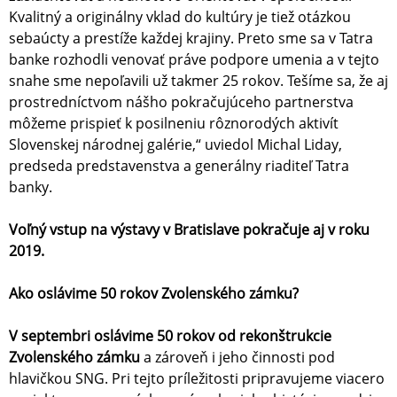
Kvalitný a originálny vklad do kultúry je tiež otázkou
sebaúcty a prestíže každej krajiny. Preto sme sa v Tatra
banke rozhodli venovať práve podpore umenia a v tejto
snahe sme nepoľavili už takmer 25 rokov. Tešíme sa, že aj
prostredníctvom nášho pokračujúceho partnerstva
môžeme prispieť k posilneniu rôznorodých aktivít
Slovenskej národnej galérie,“ uviedol Michal Liday,
predseda predstavenstva a generálny riaditeľ Tatra
banky.
Voľný vstup na výstavy v Bratislave pokračuje aj v roku
2019.
Ako oslávime 50 rokov Zvolenského zámku?
V septembri oslávime 50 rokov od rekonštrukcie
Zvolenského zámku
a zároveň i jeho činnosti pod
hlavičkou SNG. Pri tejto príležitosti pripravujeme viacero