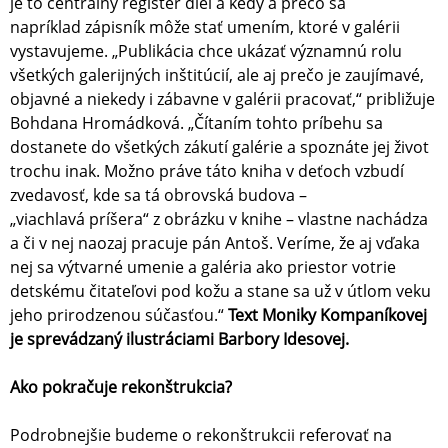
je to centrálny register diel a kedy a prečo sa
napríklad zápisník môže stať umením, ktoré v galérii
vystavujeme. „Publikácia chce ukázať významnú rolu
všetkých galerijných inštitúcií, ale aj prečo je zaujímavé,
objavné a niekedy i zábavne v galérii pracovať,“ približuje
Bohdana Hromádková. „Čítaním tohto príbehu sa
dostanete do všetkých zákutí galérie a spoznáte jej život
trochu inak. Možno práve táto kniha v deťoch vzbudí
zvedavosť, kde sa tá obrovská budova –
„viachlavá príšera“ z obrázku v knihe – vlastne nachádza
a či v nej naozaj pracuje pán Antoš. Veríme, že aj vďaka
nej sa výtvarné umenie a galéria ako priestor votrie
detskému čitateľovi pod kožu a stane sa už v útlom veku
jeho prirodzenou súčasťou.“
Text Moniky Kompaníkovej
je sprevádzaný ilustráciami Barbory Idesovej.
Ako pokračuje rekonštrukcia?
Podrobnejšie budeme o rekonštrukcii referovať na