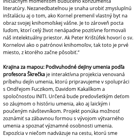
iniciačným momentom budúceho konzumenta
literatúry. Nezanedbateľnou je snaha urobiť zmysluplnú
inštaláciu aj o tom, ako Kornel premenil vlastný byt na
obraz svojej knihomoľskej vášne. Je to zároveň pocta
ľuďom, ktorí celý život nenápadne pozitívne formovali
náš intelektuálny priestor. Ak Peter Krištúfek hovorí o sv.
Kornelovi ako o patrónovi knihomoľov, tak toto je prvé
miesto, z ktorého začne pôsobiť.“
Krajina za mapou: Podivuhodné dejiny umenia podľa
profesora Škrečka
je interaktívna projekcia venovaná
príbehu dejín umenia, ktorú pripravujeme v spolupráci
s Ondřejom Fuczikom, Davidom Kakalíkom a
spoločnosťou INITI. Určená bude predovšetkým deťom
so záujmom o históriu umenia, ako aj laickým i
poučeným návštevníkom. Projekt ponúka možnosť
zoznámiť sa zábavnou formou s vývojom výtvarného
umenia a spoznať významné osobnosti umenia.
Expozícia v niečom nadväzuje na cestu, ktorú sme