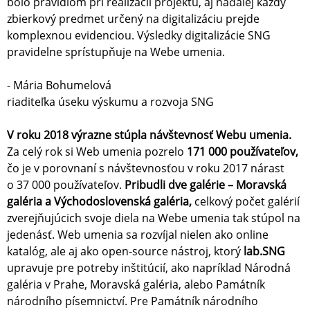
bolo pravidlom pri realizácii projektu, aj naďalej každý
zbierkový predmet určený na digitalizáciu prejde
komplexnou evidenciou. Výsledky digitalizácie SNG
pravidelne sprístupňuje na Webe umenia.
- Mária Bohumelová
riaditeľka úseku výskumu a rozvoja SNG
V roku 2018 výrazne stúpla návštevnosť Webu umenia.
Za celý rok si Web umenia pozrelo
171 000 používateľov,
čo je v porovnaní s návštevnosťou v roku 2017 nárast
o 37 000 používateľov.
Pribudli dve galérie – Moravská
galéria a Východoslovenská galéria,
celkový počet galérií
zverejňujúcich svoje diela na Webe umenia tak stúpol na
jedenásť. Web umenia sa rozvíjal nielen ako online
katalóg, ale aj ako open-source nástroj, ktorý
lab.SNG
upravuje pre potreby inštitúcií, ako napríklad Národná
galéria v Prahe, Moravská galéria, alebo Památník
národního písemnictví. Pre Památník národního