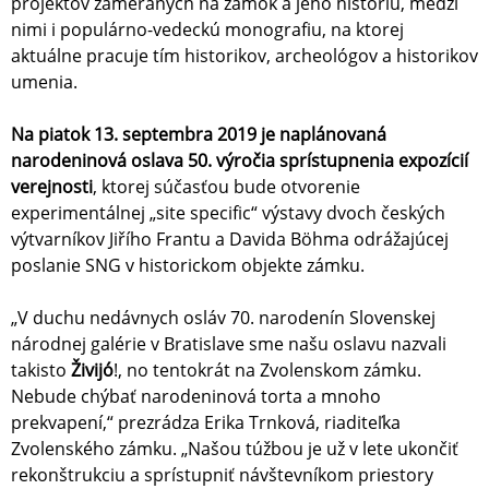
projektov zameraných na zámok a jeho históriu, medzi
nimi i populárno-vedeckú monografiu, na ktorej
aktuálne pracuje tím historikov, archeológov a historikov
umenia.
Na piatok 13. septembra 2019 je naplánovaná
narodeninová oslava 50. výročia sprístupnenia expozícií
verejnosti
, ktorej súčasťou bude otvorenie
experimentálnej „site specific“ výstavy dvoch českých
výtvarníkov Jiřího Frantu a Davida Böhma odrážajúcej
poslanie SNG v historickom objekte zámku.
„V duchu nedávnych osláv 70. narodenín Slovenskej
národnej galérie v Bratislave sme našu oslavu nazvali
takisto
Živijó
!, no tentokrát na Zvolenskom zámku.
Nebude chýbať narodeninová torta a mnoho
prekvapení,“ prezrádza Erika Trnková, riaditeľka
Zvolenského zámku. „Našou túžbou je už v lete ukončiť
rekonštrukciu a sprístupniť návštevníkom priestory