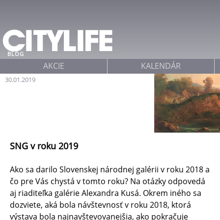
Jump to navigation
BLOG
AKCIE
KALENDÁR
30.01.2019
SNG v roku 2019
Ako sa darilo Slovenskej národnej galérii v roku 2018 a
čo pre Vás chystá v tomto roku? Na otázky odpovedá
aj riaditeľka galérie Alexandra Kusá. Okrem iného sa
dozviete, aká bola návštevnosť v roku 2018, ktorá
výstava bola najnavštevovanejšia, ako pokračuje