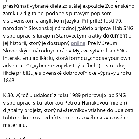
preskúmať vybrané diela zo stálej expozície Zvolenského
zámku v digitálnej podobe s pútavým popisom
v slovenskom a anglickom jazyku. Pri príležitosti 70.
narodenín Slovenskej národnej galérie pripravil lab.SNG
v spolupráci s Jurajom Staroveckým krátky
dokument
o
jej histórii, ktorý je dostupný
online
. Pre Múzeum
Slovenských národných rád v Myjave vytvoril lab.SNG
interaktívnu aplikáciu, ktorá formou „choose your own
adventure“ („vyber si svoj vlastný príbeh“) historickej
fikcie približuje slovenské dobrovoľnícke výpravy z roku
1848.
K 30. výročiu udalostí z roku 1989 pripravuje lab.SNG
v spolupráci s kurátorkou Petrou Hanákovou (nielen)
digitálny projekt, ktorý návštevníkov vtiahne do udalostí
tohto roku prostredníctvom obrazového a zvukového
materiálu.