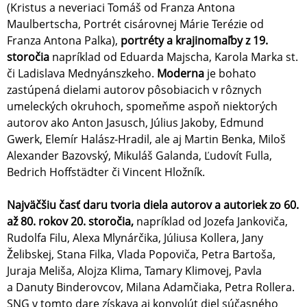
(Kristus a neveriaci Tomáš od Franza Antona
Maulbertscha, Portrét cisárovnej Márie Terézie od
Franza Antona Palka),
portréty a krajinomaľby z 19.
storočia
napríklad od Eduarda Majscha, Karola Marka st.
či Ladislava Mednyánszkeho.
Moderna
je bohato
zastúpená dielami autorov pôsobiacich v rôznych
umeleckých okruhoch, spomeňme aspoň niektorých
autorov ako Anton Jasusch, Július Jakoby, Edmund
Gwerk, Elemír Halász-Hradil, ale aj Martin Benka, Miloš
Alexander Bazovský, Mikuláš Galanda, Ľudovít Fulla,
Bedrich Hoffstädter či Vincent Hložník.
Najväčšiu časť daru tvoria diela autorov a autoriek zo 60.
až 80. rokov 20. storočia,
napríklad od Jozefa Jankoviča,
Rudolfa Filu, Alexa Mlynárčika, Júliusa Kollera, Jany
Želibskej, Stana Filka, Vlada Popoviča, Petra Bartoša,
Juraja Meliša, Alojza Klima, Tamary Klimovej, Pavla
a Danuty Binderovcov, Milana Adamčiaka, Petra Rollera.
SNG v tomto dare získava aj konvolút diel súčasného