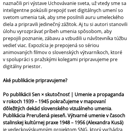
naznačili pri výstave Uchovávanie sveta, už vtedy sme sa
inteligentne pokúsili prepojiť svet digitálnych umení so
svetom umenia tak, aby sme posilnili auru umeleckého
diela a pripravili jedinečný zážitok. Aj tu si autori stanovili
úlohu vyrozprávať príbeh umenia spôsobom, aby
prepojili poznanie, zábavu a vzbudili u návštevníka túžbu
vedieť viac. Expozícia je prepojená so sériou
animovaných filmov o slovenských výtvarníkoch, ktoré
v spolupráci s pražskými kolegami pripravujeme pre
digitálny priestor.
Aké publikácie pripravujeme?
Po publikácii Sen × skutočnosť | Umenie a propaganda
v rokoch 1939 – 1945 pokračujeme v mapovaní
dôležitých dekád slovenského vizuálneho umenia
.
Publikácia Prerušená pieseň.
Výtvarné umenie v časoch
stalinskej kultúrnej praxe 1948 – 1956 (Alexandra Kusá)
je vedeckovýskumným projektom SNG, ktorý vychádza