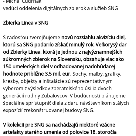
- Michal Čudrnák
vedúci oddelenia digitálnych zbierok a služieb SNG
Zbierka Linea v SNG
S radosťou zverejňujeme
novú rozsiahlu akvizíciu diel,
ktorú sa SNG podarilo získať minulý rok. Veľkorysý dar
od Zbierky Linea, ktorá je jednou z najvýznamnejších
súkromných zbierok na Slovensku, obsahuje viac ako
150 umeleckých diel v odhadovanej nadobúdacej
hodnote približne 3,5 mil. eur.
Sochy, maľby, grafiky,
kresby, objekty a inštalácie sú reprezentatívnym
výberom z výsledkov zberateľského úsilia dvoch
generácií rodiny Zubaľovcov. V budúcnosti plánujeme
špeciálne sprístupniť diela z daru návštevníkom stálych
expozícií zrekonštruovanej budovy SNG.
V kolekcii pre SNG sa nachádzajú niektoré vzácne
artefakty starého umenia od polovice 18. storočia