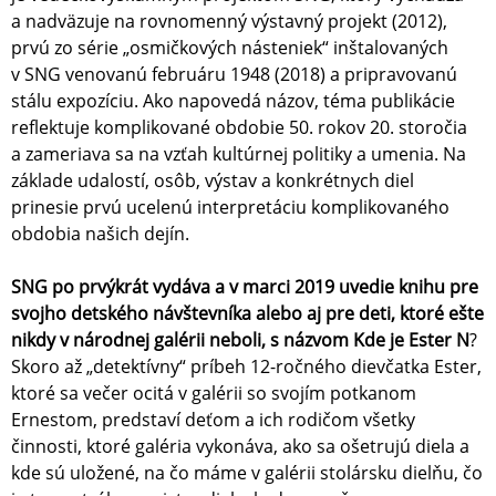
a nadväzuje na rovnomenný výstavný projekt (2012),
prvú zo série „osmičkových násteniek“ inštalovaných
v SNG venovanú februáru 1948 (2018) a pripravovanú
stálu expozíciu. Ako napovedá názov, téma publikácie
reflektuje komplikované obdobie 50. rokov 20. storočia
a zameriava sa na vzťah kultúrnej politiky a umenia. Na
základe udalostí, osôb, výstav a konkrétnych diel
prinesie prvú ucelenú interpretáciu komplikovaného
obdobia našich dejín.
SNG po prvýkrát vydáva a v marci 2019 uvedie knihu pre
svojho detského návštevníka alebo aj pre deti, ktoré ešte
nikdy v národnej galérii neboli, s názvom Kde je Ester N
?
Skoro až „detektívny“ príbeh 12-ročného dievčatka Ester,
ktoré sa večer ocitá v galérii so svojím potkanom
Ernestom, predstaví deťom a ich rodičom všetky
činnosti, ktoré galéria vykonáva, ako sa ošetrujú diela a
kde sú uložené, na čo máme v galérii stolársku dielňu, čo