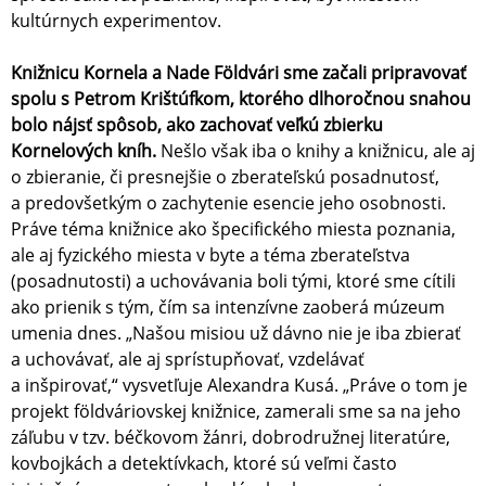
kultúrnych experimentov.
Knižnicu Kornela a Nade Földvári sme začali pripravovať
spolu s Petrom Krištúfkom, ktorého dlhoročnou snahou
bolo nájsť spôsob, ako zachovať veľkú zbierku
Kornelových kníh.
Nešlo však iba o knihy a knižnicu, ale aj
o zbieranie, či presnejšie o zberateľskú posadnutosť,
a predovšetkým o zachytenie esencie jeho osobnosti.
Práve téma knižnice ako špecifického miesta poznania,
ale aj fyzického miesta v byte a téma zberateľstva
(posadnutosti) a uchovávania boli tými, ktoré sme cítili
ako prienik s tým, čím sa intenzívne zaoberá múzeum
umenia dnes. „Našou misiou už dávno nie je iba zbierať
a uchovávať, ale aj sprístupňovať, vzdelávať
a inšpirovať,“ vysvetľuje Alexandra Kusá. „Práve o tom je
projekt földváriovskej knižnice, zamerali sme sa na jeho
záľubu v tzv. béčkovom žánri, dobrodružnej literatúre,
kovbojkách a detektívkach, ktoré sú veľmi často