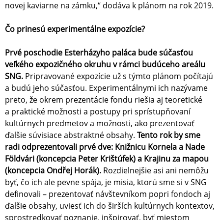
novej kaviarne na zámku,“ dodáva k plánom na rok 2019.
Čo prinesú experimentálne expozície?
Prvé poschodie Esterházyho paláca bude súčasťou
veľkého expozičného okruhu v rámci budúceho areálu
SNG.
Pripravované expozície už s týmto plánom počítajú
a budú jeho súčasťou. Experimentálnymi ich nazývame
preto, že okrem prezentácie fondu riešia aj teoretické
a praktické možnosti a postupy pri sprístupňovaní
kultúrnych predmetov a možnosti, ako prezentovať
ďalšie súvisiace abstraktné obsahy.
Tento rok by sme
radi odprezentovali prvé dve: Knižnicu Kornela a Nade
Földvári (koncepcia Peter Krištúfek) a Krajinu za mapou
(koncepcia Ondřej Horák).
Rozdielnejšie asi ani nemôžu
byť, čo ich ale pevne spája, je misia, ktorú sme si v SNG
definovali – prezentovať návštevníkom popri fondoch aj
ďalšie obsahy, uviesť ich do širších kultúrnych kontextov,
sprostredkovať poznanie, inšpirovať, byť miestom