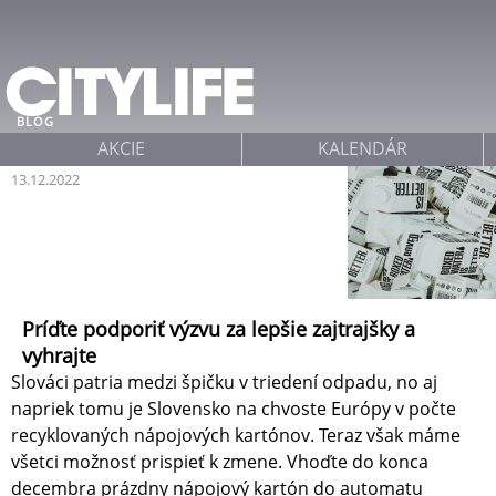
Jump to navigation
BLOG
AKCIE
KALENDÁR
13.12.2022
Príďte podporiť výzvu za lepšie zajtrajšky a
vyhrajte
Slováci patria medzi špičku v triedení odpadu, no aj
napriek tomu je Slovensko na chvoste Európy v počte
recyklovaných nápojových kartónov. Teraz však máme
všetci možnosť prispieť k zmene. Vhoďte do konca
decembra prázdny nápojový kartón do automatu