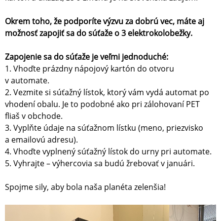
Okrem toho, že podporíte výzvu za dobrú vec, máte aj
možnosť zapojiť sa do súťaže o 3 elektrokolobežky.
Zapojenie sa do súťaže je veľmi jednoduché:
1. Vhoďte prázdny nápojový kartón do otvoru
v automate.
2. Vezmite si súťažný lístok, ktorý vám vydá automat po
vhodení obalu. Je to podobné ako pri zálohovaní PET
fliaš v obchode.
3. Vyplňte údaje na súťažnom lístku (meno, priezvisko
a emailovú adresu).
4. Vhoďte vyplnený súťažný lístok do urny pri automate.
5. Vyhrajte – výhercovia sa budú žrebovať v januári.
Spojme sily, aby bola naša planéta zelenšia!