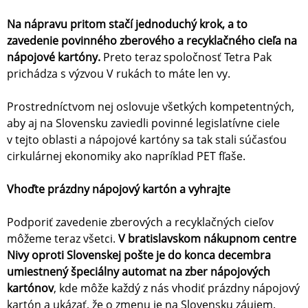
Na nápravu pritom stačí jednoduchý krok, a to
zavedenie povinného zberového a recyklačného cieľa na
nápojové kartóny.
Preto teraz spoločnosť Tetra Pak
prichádza s výzvou V rukách to máte len vy.
Prostredníctvom nej oslovuje všetkých kompetentných,
aby aj na Slovensku zaviedli povinné legislatívne ciele
v tejto oblasti a nápojové kartóny sa tak stali súčasťou
cirkulárnej ekonomiky ako napríklad PET fľaše.
Vhoďte prázdny nápojový kartón a vyhrajte
Podporiť zavedenie zberových a recyklačných cieľov
môžeme teraz všetci.
V bratislavskom nákupnom centre
Nivy oproti Slovenskej pošte je do konca decembra
umiestnený špeciálny automat na zber nápojových
kartónov
, kde môže každý z nás vhodiť prázdny nápojový
kartón a ukázať, že o zmenu je na Slovensku záujem.