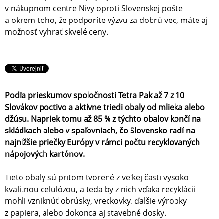
v nákupnom centre Nivy oproti Slovenskej pošte
a okrem toho, že podporíte výzvu za dobrú vec, máte aj
možnosť vyhrať skvelé ceny.
Podľa prieskumov spoločnosti Tetra Pak až 7 z 10
Slovákov poctivo a aktívne triedi obaly od mlieka alebo
džúsu. Napriek tomu až 85 % z týchto obalov končí na
skládkach alebo v spaľovniach, čo Slovensko radí na
najnižšie priečky Európy v rámci počtu recyklovaných
nápojových kartónov.
Tieto obaly sú pritom tvorené z veľkej časti vysoko
kvalitnou celulózou, a teda by z nich vďaka recyklácii
mohli vzniknúť obrúsky, vreckovky, ďalšie výrobky
z papiera, alebo dokonca aj stavebné dosky.