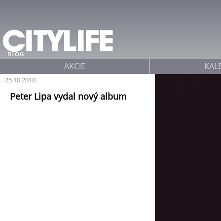
Jump to navigation
BLOG
AKCIE
KAL
25.10.2010
Peter Lipa vydal nový album