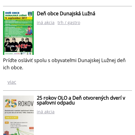
Deň obce Dunajská Lužná
iná akcia
trh / gastro
Príďte osláviť spolu s obyvateľmi Dunajskej Lužnej deň
ich obce.
viac
25 rokov OLO a Deň otvorených dverí v
spaľovni odpadu
iná akcia