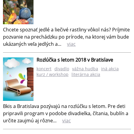
Chcete spoznať jedlé a liečivé rastliny vôkol nás? Príjmite
pozvanie na prechádzku po prírode, na ktorej vám bude
ukázaných veľa jedlých a...
viac
Rozlúčka s letom 2018 v Bratislave
koncert
divadlo
vážna hudba
iná akcia
kurz / workshop
literárna akcia
Bkis a Bratislava pozývajú na rozlúčku s letom. Pre deti
pripravili program v podobe divadielka, čítania, bublín a
určite zaujmú aj rôzne...
viac