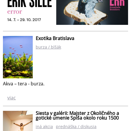
Exotika Bratislava
burza / blšák
Akva – tera - burza.
viac
Siesta v galérii: Majster z Okoličného a
gotické umenie Spiša okolo roku 1500
iná akcia
prednáška / diskusia