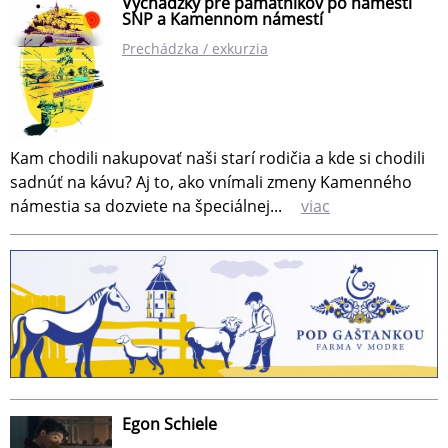
Vychádzky pre pamätníkov po námestí
SNP a Kamennom námestí
Prechádzka / exkurzia
Kam chodili nakupovať naši starí rodičia a kde si chodili
sadnúť na kávu? Aj to, ako vnímali zmeny Kamenného
námestia sa dozviete na špeciálnej...
viac
Egon Schiele