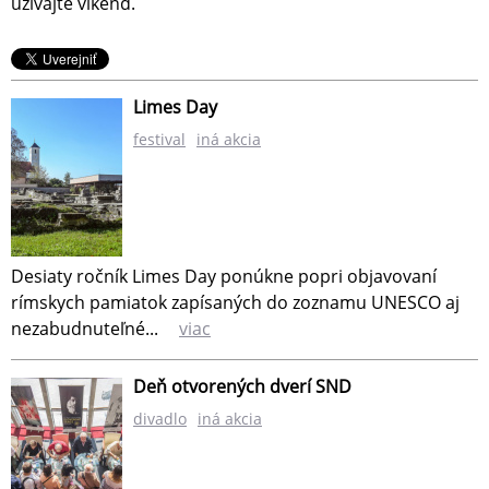
užívajte víkend.
Limes Day
festival
iná akcia
Desiaty ročník Limes Day ponúkne popri objavovaní
rímskych pamiatok zapísaných do zoznamu UNESCO aj
nezabudnuteľné...
viac
Deň otvorených dverí SND
divadlo
iná akcia