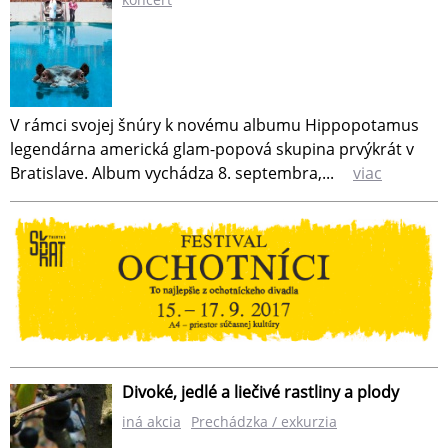
V rámci svojej šnúry k novému albumu Hippopotamus
legendárna americká glam-popová skupina prvýkrát v
Bratislave. Album vychádza 8. septembra,...
viac
Divoké, jedlé a liečivé rastliny a plody
iná akcia
Prechádzka / exkurzia