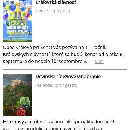
Kráľovská slávnosť
koncert
iná akcia
Obec Kráľová pri Senci Vás pozýva na 11. ročník
Kráľovských slávností, ktoré sa budú konať od piatka 8.
septembra do nedele 10. septembra v...
viac
Devínske ríbezľové vinobranie
iná akcia
trh / gastro
Hroznový a aj ríbezľový burčiak, špeciality domácich
výrobcov, produkcia zaujímavých lokálnych aj