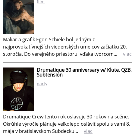
film
Maliar a grafik Egon Schiele bol jedným z
najprovokatívnejších viedenských umelcov začiatku 20.
storočia. Do verejného priestoru, vďaka tvorcom...
viac
Drumatique 30 anniversary w/ Klute, QZB,
Subtension
party
Drumatique Crew tento rok oslavuje 30 rokov na scéne.
Okrúhle výročie plánuje veľkolepo osláviť spolu s vami 8.
mája v bratislavskom Subdecku...
viac