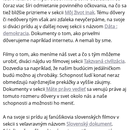
čoraz viac šíri odmietanie povinného očkovania, na čo sa
tiež bližšie prizrieme v sekcii
Môj život inak
. Tému dôvery
či nedôvery tým však ani zďaleka nevyčerpáme, na svoje
si diváci prídu aj v ďalšej novej sekcii s názvom
Dáta :
demokracia
. Dokumenty o tom, ako priveľmi
dôverujeme napríklad internetu. A nemali by sme.
Filmy o tom, ako meníme náš svet a čo s tým môžeme
urobiť, diváci nájdu vo filmovej sekcii
Takzvaná civilizácia
.
Dozvedia sa napríklad, že našim budúcim jedálničkom
budú možno aj chrobáky. Schopnosť ľudí konať neraz
obmedzujú najrôznejšie prekážky a vyššie záujmy.
Dokumenty v sekcii
Máte právo vedieť
sa venujú práve aj
tomuto rozmeru dôvery v svet okolo nás a naše
schopnosti a možnosti ho meniť.
A na svoje si prídu aj fanúšikovia slovenských filmov v
sekcii s veľavravným názvom
Slovenský dokument
.