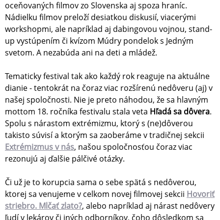
oceňovaných filmov zo Slovenska aj spoza hraníc.
Nádielku filmov preloží desiatkou diskusií, viacerými
workshopmi, ale napríklad aj dabingovou vojnou, stand-
up vystúpením či kvízom Múdry pondelok s Jedným
svetom. A nezabúda ani na deti a mládež.
Tematicky festival tak ako každý rok reaguje na aktuálne
dianie - tentokrát na čoraz viac rozšírenú nedôveru (aj) v
našej spoločnosti. Nie je preto náhodou, že sa hlavným
mottom 18. ročníka festivalu stala veta
Hľadá sa dôvera
.
Spolu s nárastom extrémizmu, ktorý s (ne)dôverou
takisto súvisí a ktorým sa zaoberáme v tradičnej sekcii
Extrémizmus v nás
, našou spoločnosťou čoraz viac
rezonujú aj ďalšie pálčivé otázky.
Či už je to korupcia sama o sebe spätá s nedôverou,
ktorej sa venujeme v celkom novej filmovej sekcii
Hovoriť
striebro. Mlčať zlato?
, alebo napríklad aj nárast nedôvery
ľudí v lekárov či iných odborníkov, čoho dôsledkom sa