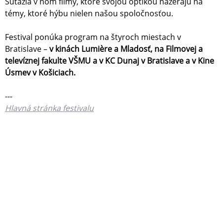
Súťažia v ňom filmy, ktoré svojou optikou nazerajú na
témy, ktoré hýbu nielen našou spoločnosťou.
Festival ponúka program na štyroch miestach v
Bratislave –
v kinách Lumière a Mladosť, na Filmovej a
televíznej fakulte VŠMU a v KC Dunaj v Bratislave a v Kine
Úsmev v Košiciach.
---
Hlavná stránka festivalu