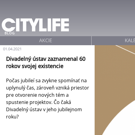
Jump to navigation
BLOG
AKCIE
KAL
01.04.2021
Divadelný ústav zaznamenal 60
rokov svojej existencie
Počas jubileí sa zvykne spomínať na
uplynulý čas, zároveň vzniká priestor
pre otvorenie nových tém a
spustenie projektov. Čo čaká
Divadelný ústav v jeho jubilejnom
roku?