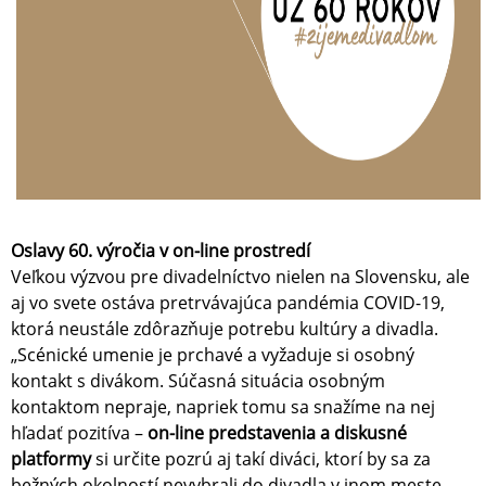
Oslavy 60. výročia v on-line prostredí
Veľkou výzvou pre divadelníctvo nielen na Slovensku, ale
aj vo svete ostáva pretrvávajúca pandémia COVID-19,
ktorá neustále zdôrazňuje potrebu kultúry a divadla.
„Scénické umenie je prchavé a vyžaduje si osobný
kontakt s divákom. Súčasná situácia osobným
kontaktom nepraje, napriek tomu sa snažíme na nej
hľadať pozitíva –
on-line predstavenia a diskusné
platformy
si určite pozrú aj takí diváci, ktorí by sa za
bežných okolností nevybrali do divadla v inom meste.