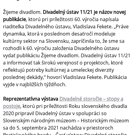
Žijeme divadlom.
Divadelný ústav 11/21 je názov novej
publikácie
, ktorú pri príležitosti 60. výročia napísala
riaditeľka Divadelného ústavu, Vladislava Fekete. „Práve
dynamika, ktorá v poslednom desaťročí modeluje
kultúrny sektor na Slovensku, zapríčinila to, že sme sa
rozhodli k 60. výročiu založenia Divadelného ústavu
vydať publikáciu Žijeme divadlom. Divadelný ústav 11/21
a informovať tak širokú verejnosť o projektoch, ktoré
reflektujú potreby kultúrnej a umeleckej diverzity
poslednej dekády,“ hovorí Vladislava Fekete. Publikácia
vyjde v najbližších týždňoch.
Reprezentatívna výstava
Divadelné storočie – stopy a
postoje
, ktorú pri príležitosti Roku slovenského divadla
2020 pripravil Divadelný ústav v spolupráci so
Slovenským národným múzeom – Historickým múzeom
sa do 5. septembra 2021 nachádza v priestoroch