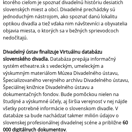
ktorého cieľom je spoznať divadelnú históriu desiatich
slovenských miest a obcí. Divadelné prechádzky sú
jednoduchým nástrojom, ako spoznať danú lokalitu
optikou divadla a tiež vďaka nim návštevníci a obyvatelia
objavia miesta, o ktorých sa v bežných sprievodcoch
nedočítajú.
Divadelný ústav finalizuje Virtuálnu databázu
slovenského divadla.
Databáza prepája informačný
systém etheatre.sk s vedeckým, umeleckým a
výskumným materiálom Múzea Divadelného ústavu,
Špecializovaného verejného archívu Divadelného ústavu,
Špeciálnej knižnice Divadelného ústavu a
dokumentačných fondov. Bude pomôckou nielen na
študijné a výskumné účely, aj širšia verejnosť v nej nájde
všetky potrebné informácie o slovenskom divadle. V
databáze sa bude nachádzať takmer milión údajov o
slovenskej profesionálnej divadelnej scéne a približne
60
000 digitálnych dokumentov
.