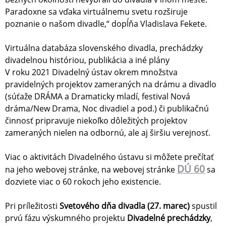
Paradoxne sa vďaka virtuálnemu svetu rozširuje
poznanie o našom divadle,“ dopĺňa Vladislava Fekete.
Virtuálna databáza slovenského divadla, prechádzky
divadelnou históriou, publikácia a iné plány
V roku 2021 Divadelný ústav okrem množstva
pravidelných projektov zameraných na drámu a divadlo
(súťaže DRÁMA a Dramaticky mladí, festival Nová
dráma/New Drama, Noc divadiel a pod.) či publikačnú
činnosť pripravuje niekoľko dôležitých projektov
zameraných nielen na odbornú, ale aj širšiu verejnosť.
Viac o aktivitách Divadelného ústavu si môžete prečítať
DÚ 60
na jeho webovej stránke, na webovej stránke
sa
dozviete viac o 60 rokoch jeho existencie.
Pri príležitosti
Svetového dňa divadla (27. marec)
spustil
prvú fázu výskumného projektu
Divadelné prechádzky
,