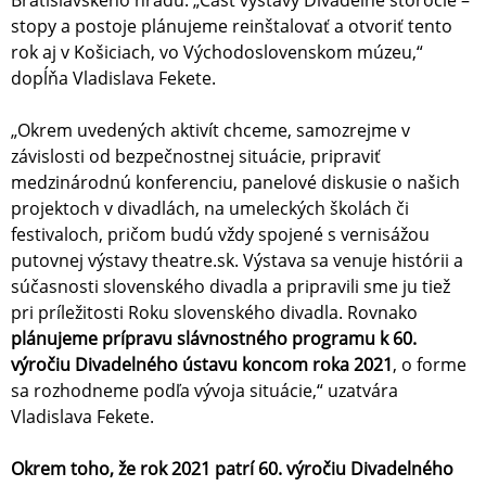
Bratislavského hradu. „Časť výstavy Divadelné storočie –
stopy a postoje plánujeme reinštalovať a otvoriť tento
rok aj v Košiciach, vo Východoslovenskom múzeu,“
dopĺňa Vladislava Fekete.
„Okrem uvedených aktivít chceme, samozrejme v
závislosti od bezpečnostnej situácie, pripraviť
medzinárodnú konferenciu, panelové diskusie o našich
projektoch v divadlách, na umeleckých školách či
festivaloch, pričom budú vždy spojené s vernisážou
putovnej výstavy theatre.sk. Výstava sa venuje histórii a
súčasnosti slovenského divadla a pripravili sme ju tiež
pri príležitosti Roku slovenského divadla. Rovnako
plánujeme prípravu slávnostného programu k 60.
výročiu Divadelného ústavu koncom roka 2021
, o forme
sa rozhodneme podľa vývoja situácie,“ uzatvára
Vladislava Fekete.
Okrem toho, že rok 2021 patrí 60. výročiu Divadelného