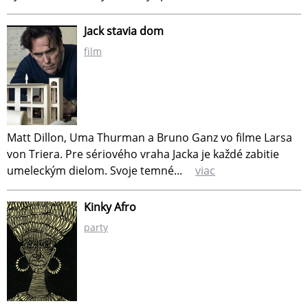
Jack stavia dom
film
Matt Dillon, Uma Thurman a Bruno Ganz vo filme Larsa
von Triera. Pre sériového vraha Jacka je každé zabitie
umeleckým dielom. Svoje temné...
viac
Kinky Afro
party