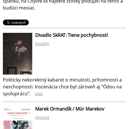
spánku, na Citylife.sk nájdete stovky podujatí na tento a
budúci mesiac.
Divadlo SkRAT: Tiene pochybností
divadlo
Politicky nekorektný kabaret o minulosti, prítomnosti a
neschopnosti. Inscenácia chce byť zároveň aj “Ódou na
spoluprácu”.
viac
Marek Ormandík / Múr Marekov
výstava