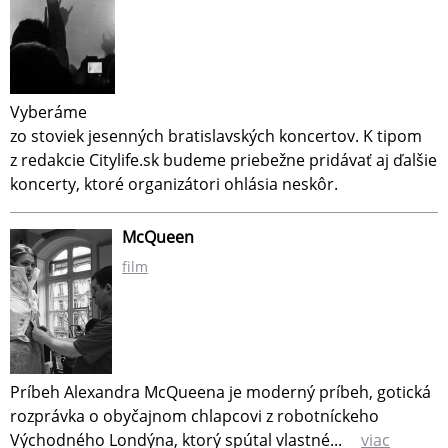
Vyberáme
zo stoviek jesenných bratislavských koncertov. K tipom
z redakcie Citylife.sk budeme priebežne pridávať aj ďalšie
koncerty, ktoré organizátori ohlásia neskôr.
McQueen
film
Príbeh Alexandra McQueena je moderný príbeh, gotická
rozprávka o obyčajnom chlapcovi z robotníckeho
Východného Londýna, ktorý spútal vlastné...
viac