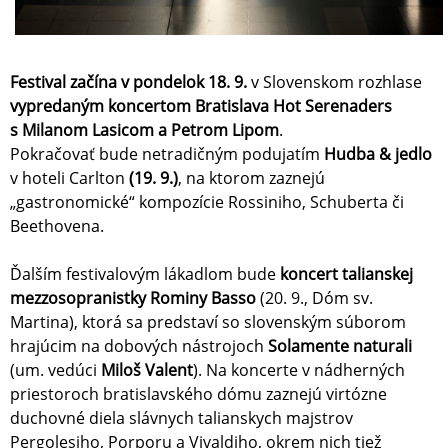
Festival začína v pondelok 18. 9.
v Slovenskom rozhlase
vypredaným koncertom Bratislava Hot Serenaders
s Milanom Lasicom a Petrom Lipom
.
Pokračovať bude netradičným podujatím
Hudba & jedlo
v hoteli Carlton
(19. 9.)
, na ktorom zaznejú
„gastronomické“ kompozície Rossiniho, Schuberta či
Beethovena.
Ďalším festivalovým lákadlom bude
koncert talianskej
mezzosopranistky Rominy Basso
(20. 9., Dóm sv.
Martina), ktorá sa predstaví so slovenským súborom
hrajúcim na dobových nástrojoch
Solamente naturali
(um. vedúci
Miloš Valent
). Na koncerte v nádherných
priestoroch bratislavského dómu zaznejú virtózne
duchovné diela slávnych talianskych majstrov
Pergolesiho, Porporu a Vivaldiho, okrem nich tiež