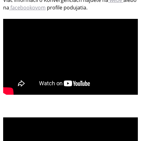
na
facebookovom
profile podujatia.