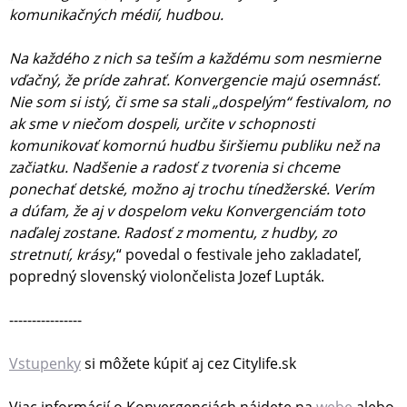
komunikačných médií, hudbou.
Na každého z nich sa teším a každému som nesmierne
vďačný, že príde zahrať. Konvergencie majú osemnásť.
Nie som si istý, či sme sa stali „dospelým“ festivalom, no
ak sme v niečom dospeli, určite v schopnosti
komunikovať komornú hudbu širšiemu publiku než na
začiatku. Nadšenie a radosť z tvorenia si chceme
ponechať detské, možno aj trochu tínedžerské. Verím
a
dúfam, že aj v dospelom veku Konvergenciám toto
naďalej zostane. Radosť z momentu, z hudby, zo
stretnutí, krásy
,“ povedal o festivale jeho zakladateľ,
popredný slovenský violončelista Jozef Lupták.
----------------
Vstupenky
si môžete kúpiť aj cez Citylife.sk
Viac informácií o Konvergenciách nájdete na
webe
alebo