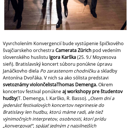
Vyvrcholením Konvergencií bude vystúpenie špičkového
švajčiarskeho orchestra
Camerata Zürich
pod vedením
slovenského huslistu
Igora Karška
(25. 9./ Moyzesova
sieň). Bratislavský koncert súboru ponúkne úpravu
Janáčkovho diela
Po zarastenom chodníčku
a skladby
Antonína Dvořáka. V nich sa ako sólista predstavi
svetoznámy violončelistaThomas Demenga.
Okrem
koncertov festival ponúkne
aj workshopy pre študentov
hudby
(T. Demenga, I. Karško, R. Basso). „
Osem dní a
jedenásť festivalových koncertov neprinesie do
Bratislavy len hudbu, ktorú máme radi, ale tiež
výnimočných interpretov, osobnosti, ktorí prídu
„konvergovať“, spájať jedným z
najsilnejších