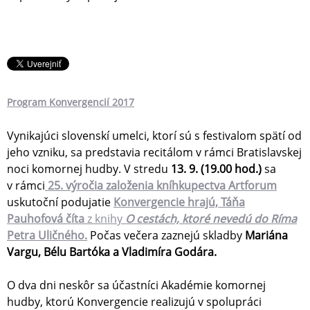
Program Konvergencií 2017
Vynikajúci slovenskí umelci, ktorí sú s festivalom spätí od
jeho vzniku, sa predstavia recitálom v rámci Bratislavskej
noci komornej hudby. V stredu
13. 9. (19.00 hod.)
sa
v rámci
25. výročia založenia kníhkupectva Artforum
uskutoční podujatie
Konvergencie hrajú, Táňa
Pauhofová číta
z knihy
O cestách, ktoré nevedú do Ríma
Petra Uličného.
Počas večera zaznejú skladby
Mariána
Vargu, Bélu Bartóka a Vladimíra Godára.
O dva dni neskôr sa účastníci Akadémie komornej
hudby, ktorú Konvergencie realizujú v spolupráci