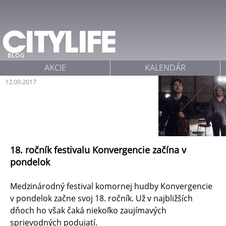
Jump to navigation
BLOG
AKCIE
KALENDÁR
12.09.2017
18. ročník festivalu Konvergencie začína v
pondelok
Medzinárodný festival komornej hudby Konvergencie
v pondelok začne svoj 18. ročník. Už v najbližších
dňoch ho však čaká niekoľko zaujímavých
sprievodných podujatí.