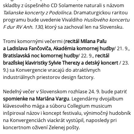
skladby z úspešného CD Solamente naturali s názvom
Talianske koncerty z Podolínca
. Dramaturgickou raritou
programu bude uvedenie Vivaldiho
Husľového koncertu
F dur RV Anh. 130
, ktorý sa zachoval len na Slovensku.
Tromi komornými večermi (
recitál Milana Paľu
a Ladislava Fančoviča, Akadémia komornej hudby
/ 21. 9.,
Bratislavská noc komornej hudby
/ 22. 9.,
recitál
brazílskej klaviristky Sylvie Therezy a detský koncert
/ 23.
9.) sa Konvergencie vracajú do atraktívnych
industriálnych priestorov design factory.
Nedeľný večer v Slovenskom rozhlase 24. 9. bude patriť
spomienke na Mariána Vargu
. Legendárny dvojalbum
klávesového mága a súboru Collegium musicum
inšpiroval názov i koncept festivalu, výnimočný hudobník
na Konvergenciách viackrát vystúpil, naposledy pri
koncertnom oživení Zelenej pošty.