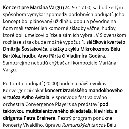
Koncert pre Mariána Vargu
(24. 9./ 17.00) sa bude istým
spôsobom vymykať spomedzi podobných podujatí. Jeho
koncept bol plánovaný už dlhšiu dobu a pôvodne na
ňom mali zaznieť len komorné skladby vážnej hudby,
ktoré boli umelcovi blízke a sám ich vybral. V Slovenskom
rozhlase si tak bude možné vypočuť
1.
sláčikové kvarteto
Dmitrija Šostakoviča, ukážky z cyklu Mikrokozmos Bélu
Bartóka, hudbu Arvo Pärta či Vladimíra Godára
.
Samozrejme nebudú chýbať ani kompozície Mariána
Vargu.
Po tomto podujatí (20.00) bude na návštevníkov
Konvergencií čakať
koncert izraelského mandolínového
virtuóza Aviho Avitala
. V sprievode festivalového
orchestra Convergence Players sa predstaví
pod
taktovkou multitalentovaného skladateľa, klaviristu a
dirigenta Petra Breinera
. Pestrý program ponúkne
koncerty Vivaldiho, úpravu
Rumunských tancov
Bélu