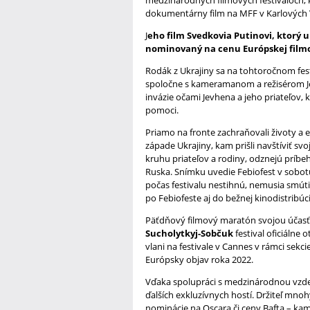
dokumentárny film na MFF v Karlových 
J
eho film Svedkovia Putinovi, ktorý u
nominovaný na cenu Európskej filmo
Rodák z Ukrajiny sa na tohtoročnom fest
spoločne s kameramanom a režisérom Je
invázie očami Jevhena a jeho priateľov, 
pomoci.
Priamo na fronte zachraňovali životy a 
západe Ukrajiny, kam prišli navštíviť svo
kruhu priateľov a rodiny, odznejú príb
Ruska. Snímku uvedie Febiofest v sobotu
počas festivalu nestihnú, nemusia smúti
po Febiofeste aj do bežnej kinodistribúc
Päťdňový filmový maratón svojou účasťou
Sucholytkyj-Sobčuk
festival oficiálne
vlani na festivale v Cannes v rámci sekc
Európsky objav roka 2022.
Vďaka spolupráci s medzinárodnou vzdel
ďalších exkluzívnych hostí. Držiteľ m
nominácie na Oscara či ceny Bafta – k