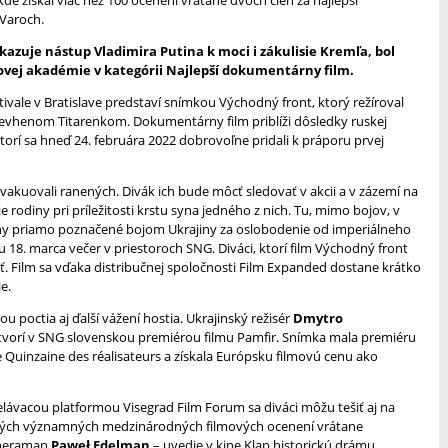
Varoch.
kazuje nástup Vladimira Putina k moci i zákulisie Kremľa, bol
vej akadémie v kategórii Najlepší dokumentárny film.
ivale v Bratislave predstaví snímkou Východný front, ktorý režíroval
vhenom Titarenkom. Dokumentárny film priblíži dôsledky ruskej
ktorí sa hneď 24. februára 2022 dobrovoľne pridali k práporu prvej
evakuovali ranených. Divák ich bude môcť sledovať v akcii a v zázemí na
je rodiny pri príležitosti krstu syna jedného z nich. Tu, mimo bojov, v
ehy priamo poznačené bojom Ukrajiny za oslobodenie od imperiálneho
 18. marca večer v priestoroch SNG. Diváci, ktorí film Východný front
ť. Film sa vďaka distribučnej spoločnosti Film Expanded dostane krátko
ie.
 poctia aj ďalší vážení hostia. Ukrajinský režisér
Dmytro
 otvorí v SNG slovenskou premiérou filmu Pamfir. Snímka mala premiéru
ie Quinzaine des réalisateurs a získala Európsku filmovú cenu ako
ávacou platformou Visegrad Film Forum sa diváci môžu tešiť aj na
nohých významných medzinárodných filmových ocenení vrátane
ameraman
Paweł Edelman
– uvedie v kine Klap historickú drámu