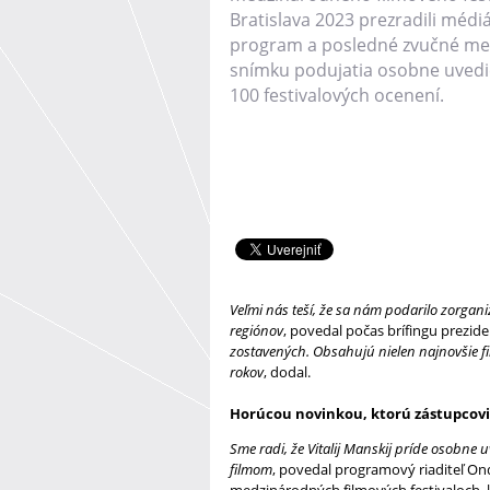
Bratislava 2023 prezradili méd
program a posledné zvučné me
snímku podujatia osobne uvedie 
100 festivalových ocenení.
Veľmi nás teší, že sa nám podarilo zorganiz
regiónov
, povedal počas brífingu prezid
zostavených. Obsahujú nielen najnovšie fi
rokov
, dodal.
Horúcou novinkou, ktorú zástupcovia 
Sme radi, že Vitalij Manskij príde osobne 
filmom
, povedal programový riaditeľ On
medzinárodných filmových festivaloch, k