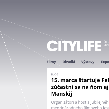
ČO S
BRAT
Filmy
Divadlá
Výstavy
Expo
BLOG
15. marca štartuje Fe
zúčastní sa na ňom aj 
Manskij
Organizátori a hostia jubilejnéh
medzinárodného filmového festi