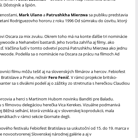
, Dôstojník a špión.
senosťami,
Mark Ulano
a
Patrushkha Mierzwa
sa publiku predstavia
mietaní Rodriguezovho hororu z roku 1996 Od súmraku do úsvitu, ktorý
ovi Oscara za mix zvuku. Okrem toho má na konte ďalšie tri nominácie
llywoode a Nehanební bastardi. Jeho tvorba zahŕňa aj filmy, ako
 atď. Väčšina ľudí v tomto odvetví pozná Patrushkhu Mierzwa ako jednu
ywoode. Podelila sa o nominácie na Oscara za prácu na filmoch Ad
vníci filmu môžu tešiť aj na slovenských filmárov a hercov. Febiofest
 Bratislave a Prahe, režisér
Fero Fenič
. V rámci projekcie britsko-
nter sa s divákmi podelí aj o zážitky zo stretnutia s herečkou Claudiou
vorcovia a herci s Martinom Hubom novinku Banditi pre Baladu.
u s filmovou delegáciou herečka Vica Kerekes. Vizuálne podmanivá
 Běžná selhání, ktorá vznikla aj v slovenskej koprodukcii, mala
enátkach v rámci sekcie Giornate degli.
ového festivalu Febiofest Bratislava sa uskutoční od 15. do 19. marca v
e novootvorenej Slovenskej národnej galérie a aj v