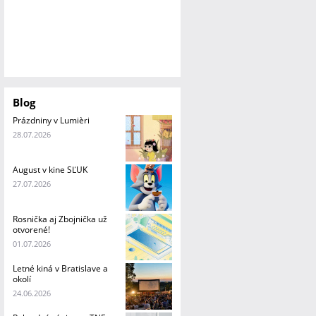
Blog
Prázdniny v Lumièri
28.07.2026
August v kine SĽUK
27.07.2026
Rosnička aj Zbojnička už
otvorené!
01.07.2026
Letné kiná v Bratislave a
okolí
24.06.2026