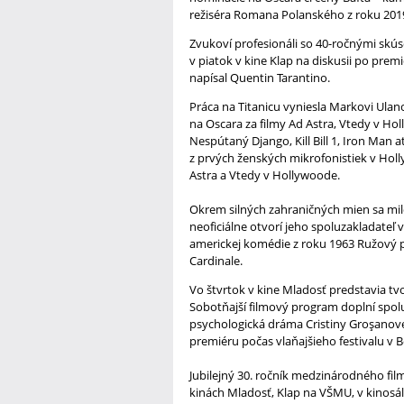
režiséra Romana Polanského z roku 2019
Zvukoví profesionáli so 40-ročnými skú
v piatok v kine Klap na diskusii po pre
napísal Quentin Tarantino.
Práca na Titanicu vyniesla Markovi Ulan
na Oscara za filmy Ad Astra, Vtedy v Ho
Nespútaný Django, Kill Bill 1, Iron Man
z prvých ženských mikrofonistiek v Holl
Astra a Vtedy v Hollywoode.
Okrem silných zahraničných mien sa milo
neoficiálne otvorí jeho spoluzakladateľ v
americkej komédie z roku 1963 Ružový pa
Cardinale.
Vo štvrtok v kine Mladosť predstavia t
Sobotňajší filmový program doplní spol
psychologická dráma Cristiny Groşanovej
premiéru počas vlaňajšieho festivalu v B
Jubilejný 30. ročník medzinárodného film
kinách Mladosť, Klap na VŠMU, v kinosál