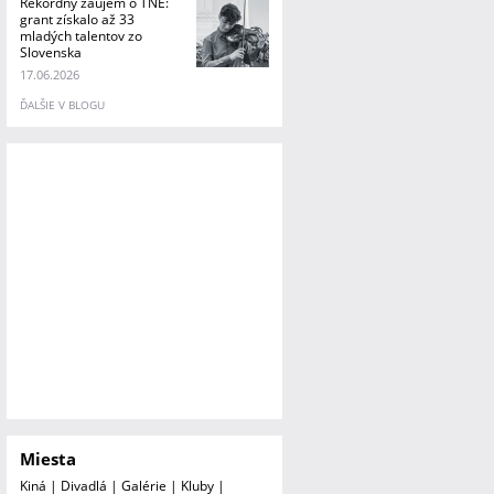
Rekordný záujem o TNE:
grant získalo až 33
mladých talentov zo
Slovenska
17.06.2026
ĎALŠIE V BLOGU
Miesta
Kiná
|
Divadlá
|
Galérie
|
Kluby
|