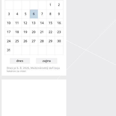
a
1
2
n
i
3
4
5
6
7
8
9
e
10
11
12
13
14
15
16
17
18
19
20
21
22
23
24
25
26
27
28
29
30
31
dnes
zajtra
Dnes je 6. 8. 2026, Medzinárodný deň boja
lekárov za mier