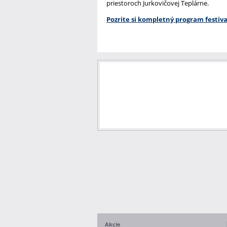
priestoroch Jurkovičovej Teplárne.
Pozrite si kompletný program festiva
Akcie