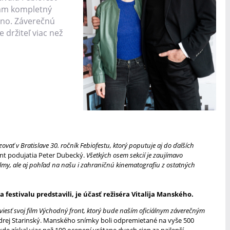
iám kompletný
no. Záverečnú
držiteľ viac než
ovať v Bratislave 30. ročník Febiofestu, ktorý poputuje aj do ďalších
ent podujatia Peter Dubecký.
Všetkých osem sekcií je zaujímavo
lmy, ale aj pohľad na našu i zahraničnú kinematografiu z ostatných
festivalu predstavili, je účasť režiséra Vitalija Manského.
uviesť svoj film Východný front, ktorý bude naším oficiálnym záverečným
drej Starinský. Manského snímky boli odpremietané na vyše 500
de získal viac než 100 ocenení vrátane dvoch cien za najlepší