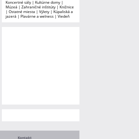
Koncertné sály
|
Kultúrne domy
|
Múzeá
|
Zahraničné inštitúty
|
Knižnice
|
Ostatné miesta
|
Výlety
|
Kúpaliská a
jazerá
|
Plavárne a welness
|
Viedeň
Kontakt