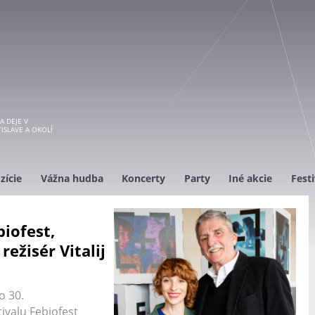
A DEJE V
ISLAVE A OKOLÍ
zície
Vážna hudba
Koncerty
Party
Iné akcie
Festi
biofest,
režisér Vitalij
o 30.
valu Febiofest