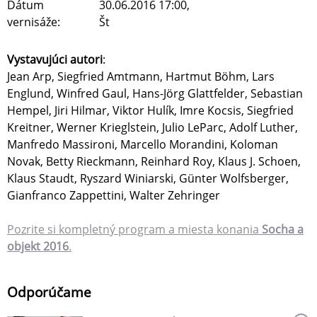
Dátum
30.06.2016 17:00,
vernisáže:
Št
Vystavujúci autori
:
Jean Arp, Siegfried Amtmann, Hartmut Böhm, Lars
Englund, Winfred Gaul, Hans-Jörg Glattfelder, Sebastian
Hempel, Jiri Hilmar, Viktor Hulík, Imre Kocsis, Siegfried
Kreitner, Werner Krieglstein, Julio LeParc, Adolf Luther,
Manfredo Massironi, Marcello Morandini, Koloman
Novak, Betty Rieckmann, Reinhard Roy, Klaus J. Schoen,
Klaus Staudt, Ryszard Winiarski, Günter Wolfsberger,
Gianfranco Zappettini, Walter Zehringer
Pozrite si kompletný program a miesta konania
Socha a
objekt 2016
.
Odporúčame