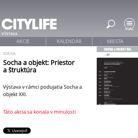
Jump to navigation
VÝSTAVA
AKCIE
KALENDÁR
MIESTA
SOCHA
Socha a objekt: Priestor
a štruktúra
Výstava v rámci podujatia Socha a
objekt XXI.
Táto akcia sa konala v minulosti