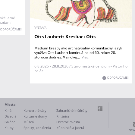
ské letné
iezdami
VÝSTAVA
ODPORÚČAME!
Otis Laubert: Kresliaci Otis
Médium kresby ako archetypálny komunikačný jazyk
využíva Otis Laubert kontinuálne od 60. rokov 20.
storočia dodnes. V širokej...
Viac
6.8.2026 - 28.8.2026 / Staromestské centrum - Pistoriho
palác
ODPORÚČAME!
Miesta
Kiná
Koncertné sály
Zahraničné inštitúty
Divadlá
Kultúrne domy
Knižnice
Galérie
Múzeá
Ostatné miesta
Kluby
Spolky, združenia
Kúpaliská a jazerá
News
Fac