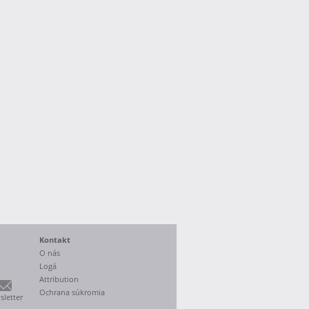
Kontakt
O nás
Logá
Attribution
Ochrana súkromia
letter