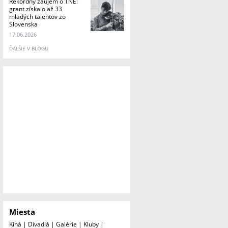
Rekordný záujem o TNE:
grant získalo až 33
mladých talentov zo
Slovenska
17.06.2026
ĎALŠIE V BLOGU
Miesta
Kiná
|
Divadlá
|
Galérie
|
Kluby
|