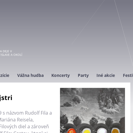
A DEJE V
ISLAVE A OKOLÍ
zície
Vážna hudba
Koncerty
Party
Iné akcie
Festi
jstri
19 s názvom Rudolf Fila a
 Mariána Reisela,
Filových diel a zároveň