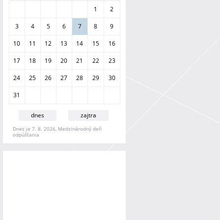
a
1
2
n
i
3
4
5
6
7
8
9
e
10
11
12
13
14
15
16
17
18
19
20
21
22
23
24
25
26
27
28
29
30
31
dnes
zajtra
Dnes je 7. 8. 2026, Medzinárodný deň
odpúšťania