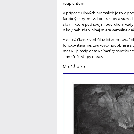
recipientom.
V prípade Filových premalieb je to v pr
farebných rytmov, kon trastov a súzvuk
škvŕn, ktoré pod svojím povrchom vždy
nikdy nebude v plnej miere verbálne de
Ako má človek verbálne interpretovať ni
foricko-literárne, zvukovo-hudobné a 
motivuje recipienta vnímať gesamtkunstw
„tanečné“ stopy naraz.
Miloš Štofko