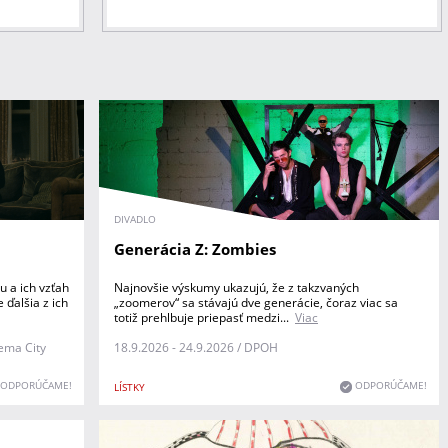
DIVADLO
Generácia Z: Zombies
u a ich vzťah
Najnovšie výskumy ukazujú, že z takzvaných
e ďalšia z ich
„zoomerov“ sa stávajú dve generácie, čoraz viac sa
totiž prehlbuje priepasť medzi...
Viac
nema City
18.9.2026 - 24.9.2026 / DPOH
ODPORÚČAME!
ODPORÚČAME!
LÍSTKY