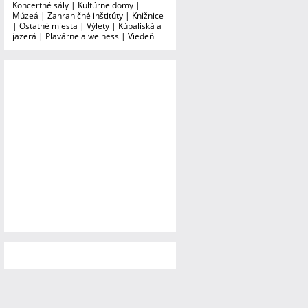
Koncertné sály
|
Kultúrne domy
|
Múzeá
|
Zahraničné inštitúty
|
Knižnice
|
Ostatné miesta
|
Výlety
|
Kúpaliská a
jazerá
|
Plavárne a welness
|
Viedeň