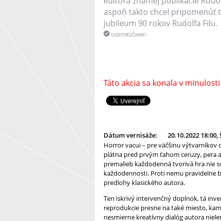
editora známej publikácie Rudolf
aspoň takto chcel pripomenúť 
jubileum 90 rokov Rudolfa Filu.
ODPORÚČAME!
Táto akcia sa konala v minulosti
Dátum vernisáže:
20.10.2022 18:00, 
Horror vacui – pre väčšinu výtvarníkov 
plátna pred prvým ťahom ceruzy, pera al
premalieb každodenná tvorivá hra nie s
každodennosti. Proti nemu pravidelne 
predlohy klasického autora.
Ten iskrivý intervenčný doplnok, tá inve
reprodukcie presne na také miesto, kam
nesmierne kreatívny dialóg autora niel