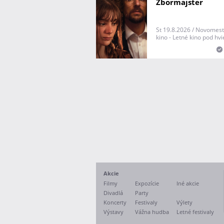
Zbormajster
St 19.8.2026 / Novomest
kino - Letné kino pod hv
Akcie
Filmy
Expozície
Iné akcie
Divadlá
Party
Koncerty
Festivaly
Výlety
Výstavy
Vážna hudba
Letné festivaly