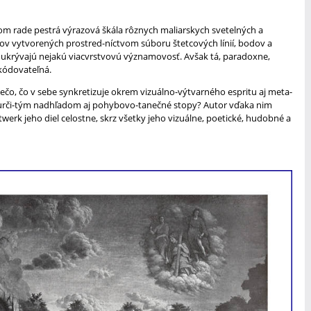
vom rade pestrá výrazová škála rôznych maliarskych svetelných a
ov vytvorených prostred-níctvom súboru štetcových línií, bodov a
 ukrývajú nejakú viacvrstvovú významovosť. Avšak tá, paradoxne,
kódovateľná.
ečo, čo v sebe synkretizuje okrem vizuálno-výtvarného espritu aj meta-
s urči-tým nadhľadom aj pohybovo-tanečné stopy? Autor vďaka nim
erk jeho diel celostne, skrz všetky jeho vizuálne, poetické, hudobné a