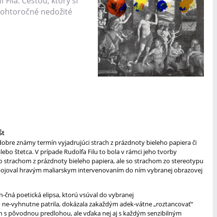
 Fila: Cestou, ktorý si
tohtoročné nedožité
Št
dobre známy termín vyjadrujúci strach z prázdnoty bieleho papiera či
ebo štetca. V prípade Rudolfa Filu to bola v rámci jeho tvorby
o strachom z prázdnoty bieleho papiera, ale so strachom zo stereotypu
bojoval hravým maliarskym intervenovaním do ním vybranej obrazovej
n-čná poetická elipsa, ktorú vsúval do vybranej
 ne-vyhnutne patrila, dokázala zakaždým adek-vátne „roztancovať“
en s pôvodnou predlohou, ale vďaka nej aj s každým senzibilným