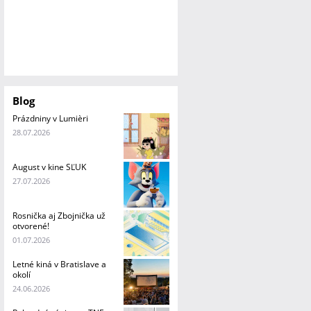
Blog
Prázdniny v Lumièri
28.07.2026
August v kine SĽUK
27.07.2026
Rosnička aj Zbojnička už
otvorené!
01.07.2026
Letné kiná v Bratislave a
okolí
24.06.2026