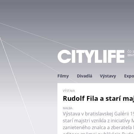
ČO S
BRAT
Filmy
Divadlá
Výstavy
Expo
VÝSTAVA
Rudolf Fila a starí ma
MAĽBA
Výstava v bratislavskej Galérii 
starí majstri vznikla z iniciatívy
zanieteného znalca a zberateľa 