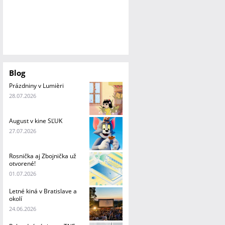
Blog
Prázdniny v Lumièri
28.07.2026
August v kine SĽUK
27.07.2026
Rosnička aj Zbojnička už
otvorené!
01.07.2026
Letné kiná v Bratislave a
okolí
24.06.2026