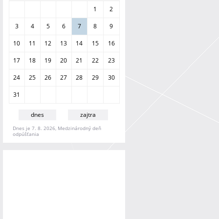
a
1
2
n
i
3
4
5
6
7
8
9
e
10
11
12
13
14
15
16
17
18
19
20
21
22
23
24
25
26
27
28
29
30
31
dnes
zajtra
Dnes je 7. 8. 2026, Medzinárodný deň
odpúšťania