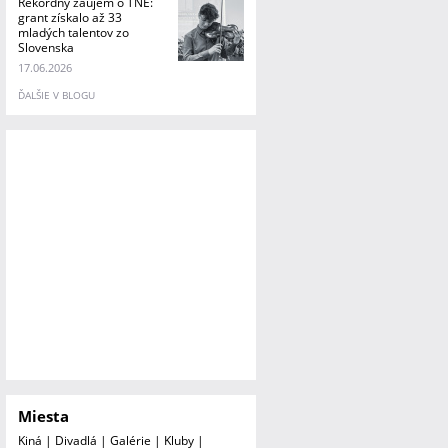
Rekordný záujem o TNE:
grant získalo až 33
mladých talentov zo
Slovenska
17.06.2026
ĎALŠIE V BLOGU
Miesta
Kiná
|
Divadlá
|
Galérie
|
Kluby
|