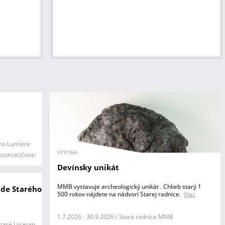
ino Lumière
VÝSTAVA
ODPORÚČAME!
Devínsky unikát
MMB vystavuje archeologický unikát . Chlieb starý 1
ade Starého
500 rokov nájdete na nádvorí Starej radnice.
Viac
1.7.2026 - 30.9.2026 / Stará radnica MMB
 Staré Lýceum