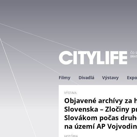
ČO S
BRAT
Filmy
Divadlá
Výstavy
Expo
VÝSTAVA
Objavené archívy za 
Slovenska – Zločiny p
Slovákom počas druhe
na území AP Vojvodin
HISTÓRIA