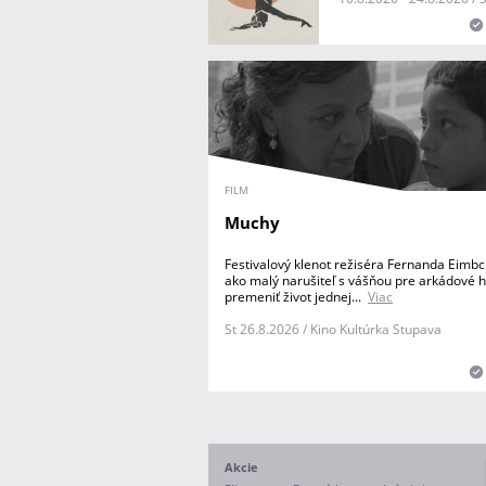
FILM
Muchy
Festivalový klenot režiséra Fernanda Eimbc
ako malý narušiteľ s vášňou pre arkádové 
premeniť život jednej...
Viac
St 26.8.2026 / Kino Kultúrka Stupava
Akcie