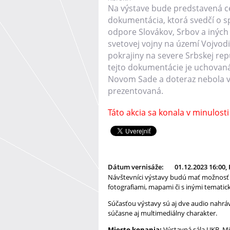
Na výstave bude predstavená c
dokumentácia, ktorá svedčí o 
odpore Slovákov, Srbov a iných
svetovej vojny na území Vojvod
pokrajiny na severe Srbskej repu
tejto dokumentácie je uchovaná
Novom Sade a doteraz nebola v
prezentovaná.
Táto akcia sa konala v minulosti
Dátum vernisáže:
01.12.2023 16:00, 
Návštevníci výstavy budú mať možnosť s
fotografiami, mapami či s inými tematic
Súčasťou výstavy sú aj dve audio nahrá
súčasne aj multimediálny charakter.
Miesto konania:
Výstavná sála UKB, Mi