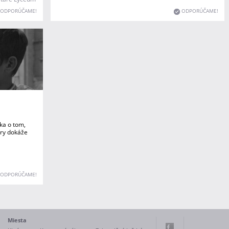
ODPORÚČAME!
ODPORÚČAME!
ka o tom,
hry dokáže
ODPORÚČAME!
Miesta