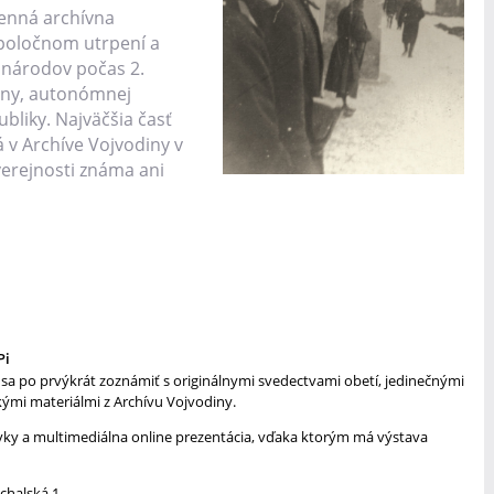
enná archívna
spoločnom utrpení a
 národov počas 2.
iny, autonómnej
bliky. Najväčšia časť
 v Archíve Vojvodiny v
erejnosti známa ani
Pi
a po prvýkrát zoznámiť s originálnymi svedectvami obetí, jedinečnými
kými materiálmi z Archívu Vojvodiny.
vky a multimediálna online prezentácia, vďaka ktorým má výstava
chalská 1