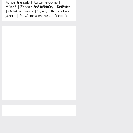
Koncertné sály
|
Kultúrne domy
|
Múzeá
|
Zahraničné inštitúty
|
Knižnice
|
Ostatné miesta
|
Výlety
|
Kúpaliská a
jazerá
|
Plavárne a welness
|
Viedeň