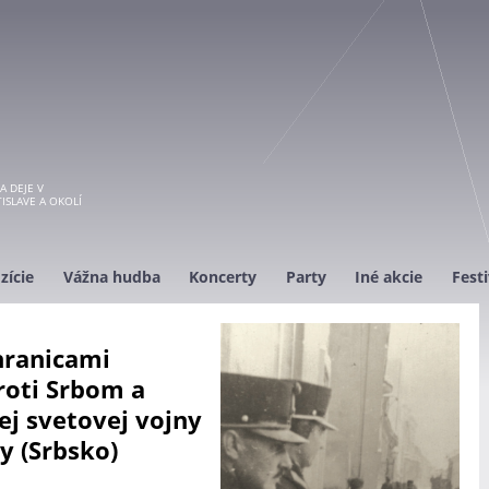
A DEJE V
ISLAVE A OKOLÍ
zície
Vážna hudba
Koncerty
Party
Iné akcie
Festi
hranicami
roti Srbom a
j svetovej vojny
y (Srbsko)