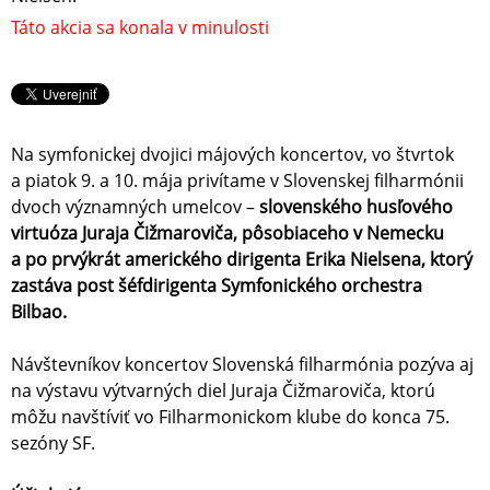
Táto akcia sa konala v minulosti
Na symfonickej dvojici májových koncertov, vo štvrtok
a piatok 9. a 10. mája privítame v Slovenskej filharmónii
dvoch významných umelcov –
slovenského husľového
virtuóza Juraja Čižmaroviča, pôsobiaceho v Nemecku
a po prvýkrát amerického dirigenta Erika Nielsena, ktorý
zastáva post šéfdirigenta Symfonického orchestra
Bilbao.
Návštevníkov koncertov Slovenská filharmónia pozýva aj
na výstavu výtvarných diel Juraja Čižmaroviča, ktorú
môžu navštíviť vo Filharmonickom klube do konca 75.
sezóny SF.