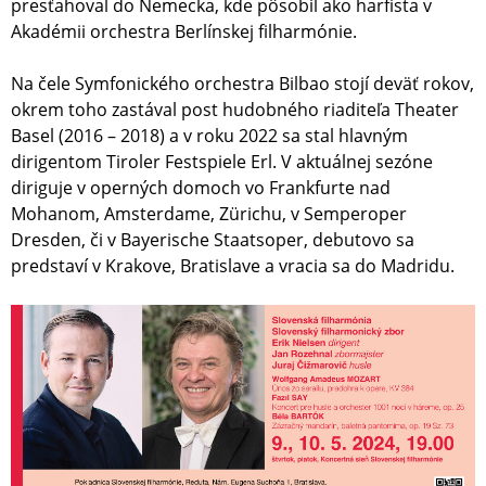
presťahoval do Nemecka, kde pôsobil ako harfista v
Akadémii orchestra Berlínskej filharmónie.
Na čele Symfonického orchestra Bilbao stojí deväť rokov,
okrem toho zastával post hudobného riaditeľa Theater
Basel (2016 – 2018) a v roku 2022 sa stal hlavným
dirigentom Tiroler Festspiele Erl. V aktuálnej sezóne
diriguje v operných domoch vo Frankfurte nad
Mohanom, Amsterdame, Zürichu, v Semperoper
Dresden, či v Bayerische Staatsoper, debutovo sa
predstaví v Krakove, Bratislave a vracia sa do Madridu.