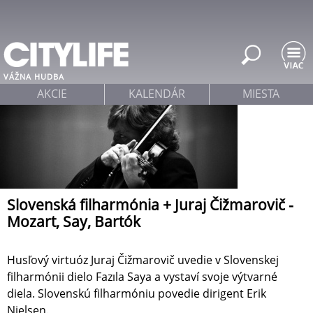
Jump to navigation
VÁŽNA HUDBA
AKCIE
KALENDÁR
MIESTA
Slovenská filharmónia + Juraj Čižmarovič -
Mozart, Say, Bartók
Husľový virtuóz Juraj Čižmarovič uvedie v Slovenskej
filharmónii dielo Fazıla Saya a vystaví svoje výtvarné
diela. Slovenskú filharmóniu povedie dirigent Erik
Nielsen.