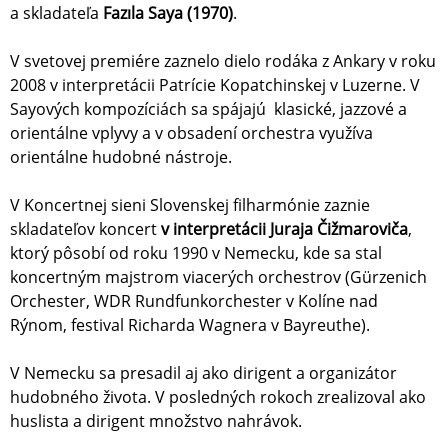
a skladateľa
Fazıla Saya (1970)
.
V svetovej premiére zaznelo dielo rodáka z Ankary v roku
2008 v interpretácii Patrície Kopatchinskej v Luzerne. V
Sayových kompozíciách sa spájajú klasické, jazzové a
orientálne vplyvy a v obsadení orchestra využíva
orientálne hudobné nástroje.
V Koncertnej sieni Slovenskej filharmónie zaznie
skladateľov koncert
v interpretácii Juraja Čižmaroviča
,
ktorý pôsobí od roku 1990 v Nemecku, kde sa stal
koncertným majstrom viacerých orchestrov (Gürzenich
Orchester, WDR Rundfunkorchester v Kolíne nad
Rýnom, festival Richarda Wagnera v Bayreuthe).
V Nemecku sa presadil aj ako dirigent a organizátor
hudobného života. V posledných rokoch zrealizoval ako
huslista a dirigent množstvo nahrávok.