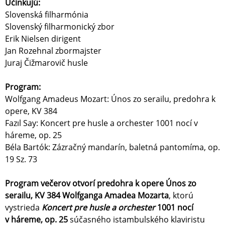
Účinkujú:
Slovenská filharmónia
Slovenský filharmonický zbor
Erik Nielsen dirigent
Jan Rozehnal zbormajster
Juraj Čižmarovič husle
Program:
Wolfgang Amadeus Mozart: Únos zo serailu, predohra k
opere, KV 384
Fazıl Say: Koncert pre husle a orchester 1001 nocí v
háreme, op. 25
Béla Bartók: Zázračný mandarín, baletná pantomíma, op.
19 Sz. 73
Program večerov otvorí predohra k opere Únos zo
serailu, KV 384 Wolfganga Amadea Mozarta
, ktorú
vystrieda
Koncert pre husle a orchester
1001 nocí
v háreme, op. 25
súčasného istambulského klaviristu