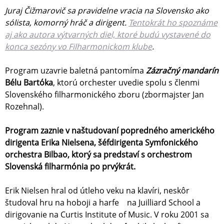
Juraj Čižmarovič sa pravidelne vracia na Slovensko ako
sólista, komorný hráč a dirigent.
Tentokrát ho spoznáme
aj ako autora výtvarných diel, ktoré budú vystavené do
konca sezóny vo Filharmonickom klube
.
Program uzavrie baletná pantomíma
Zázračný mandarín
Bélu Bartóka
, ktorú orchester uvedie spolu s členmi
Slovenského filharmonického zboru (zbormajster Jan
Rozehnal).
Program zaznie v naštudovaní popredného amerického
dirigenta Erika Nielsena, šéfdirigenta Symfonického
orchestra Bilbao, ktorý sa predstaví s orchestrom
Slovenská filharmónia po prvýkrát.
Erik Nielsen hral od útleho veku na klavíri, neskôr
študoval hru na hoboji a harfe na Juilliard School a
dirigovanie na Curtis Institute of Music. V roku 2001 sa