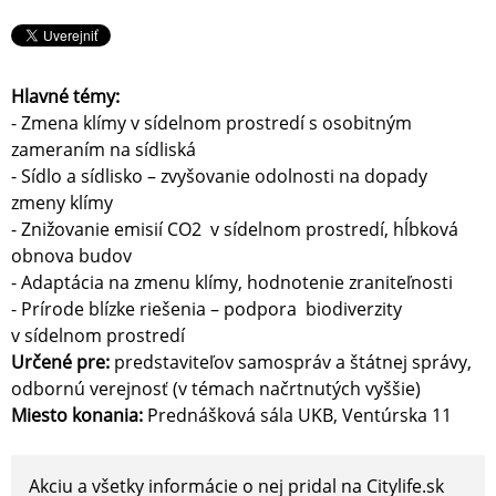
Hlavné témy:
- Zmena klímy v sídelnom prostredí s osobitným
zameraním na sídliská
- Sídlo a sídlisko – zvyšovanie odolnosti na dopady
zmeny klímy
- Znižovanie emisií CO2 v sídelnom prostredí, hĺbková
obnova budov
- Adaptácia na zmenu klímy, hodnotenie zraniteľnosti
- Prírode blízke riešenia – podpora biodiverzity
v sídelnom prostredí
U
rčené pre:
predstaviteľov samospráv a štátnej správy,
odbornú verejnosť (v témach načrtnutých vyššie)
Miesto konania:
Prednášková sála UKB, Ventúrska 11
Akciu a všetky informácie o nej pridal na Citylife.sk