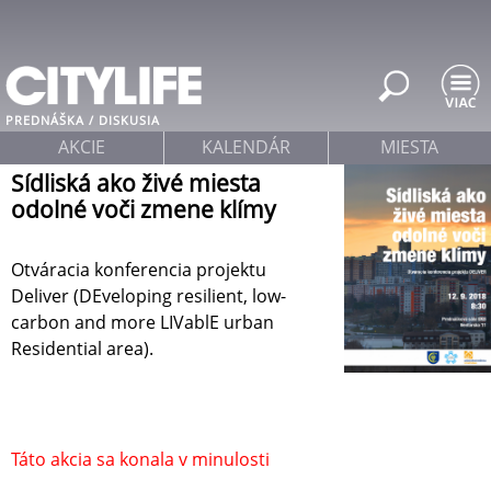
Jump to navigation
PREDNÁŠKA / DISKUSIA
AKCIE
KALENDÁR
MIESTA
Sídliská ako živé miesta
odolné voči zmene klímy
Otváracia konferencia projektu
Deliver (DEveloping resilient, low-
carbon and more LIVablE urban
Residential area).
Táto akcia sa konala v minulosti