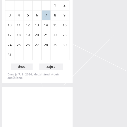
a
1
2
n
i
3
4
5
6
7
8
9
e
10
11
12
13
14
15
16
17
18
19
20
21
22
23
24
25
26
27
28
29
30
31
dnes
zajtra
Dnes je 7. 8. 2026, Medzinárodný deň
odpúšťania