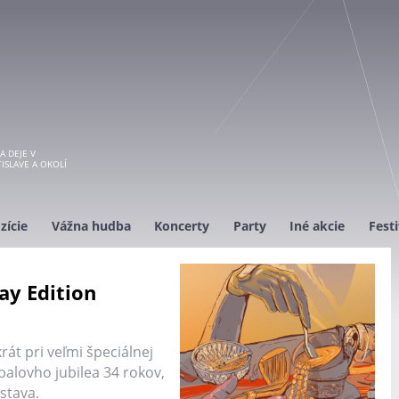
A DEJE V
ISLAVE A OKOLÍ
zície
Vážna hudba
Koncerty
Party
Iné akcie
Festi
ay Edition
rát pri veľmi špeciálnej
balovho jubilea 34 rokov,
stava.