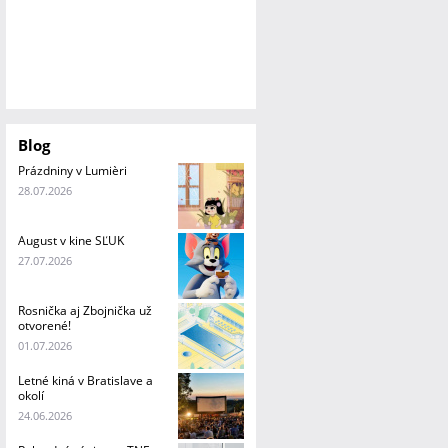
Blog
Prázdniny v Lumièri
28.07.2026
August v kine SĽUK
27.07.2026
Rosnička aj Zbojnička už
otvorené!
01.07.2026
Letné kiná v Bratislave a
okolí
24.06.2026