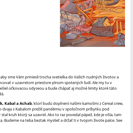
 aby sme Vám priniesli trocha svetielka do Vašich nudných životov a
tancovať v uzavretom priestore plnom spotených ľudí. Ale my tu v
rešiel očkovacou odyseou a bude chápať aj možné limity ktoré táto
dá.
k, Kabal a Achab
, ktorí budú doplnení našimi kamošmi z Cereal crew,
o dvaja s Kabalom prežili pandémiu v spoločnom príbytku pod
 stal kruh ktorý sa uzavrel. Ako to raz povedal pápež, kde je vôla, tam
ma. Budeme na teba beztak myslieť a držať ti v tvojom živote palce. See