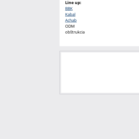
Line up:
BBK
Kabal
Achab
ODM
obštrukcia