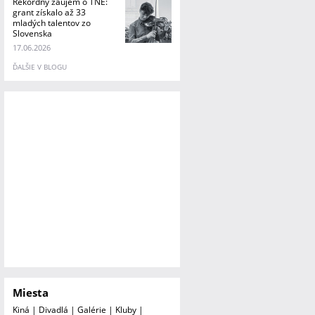
Rekordný záujem o TNE:
grant získalo až 33
mladých talentov zo
Slovenska
17.06.2026
ĎALŠIE V BLOGU
Miesta
Kiná
|
Divadlá
|
Galérie
|
Kluby
|