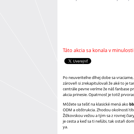
Táto akcia sa konala v minulosti
Po neuveriteľne dlhej dobe sa vraciame,
zároveň si zrekapitulovali že aké to je 
centrále pevne veríme že náš fanbase p
akcia prinesie. Opatrnosť je totiž prvora
Môžete sa tešiť na klasické mená ako
bb
ODM a obštrukcia. Zhodou okolností tít
Žižkovskou vežou a tým sa z rovnej čiary
je cesta a keď sa ti neľúbi, tak ostaň do
ya.