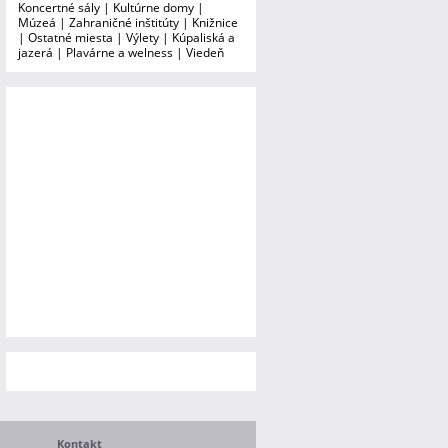
Koncertné sály
|
Kultúrne domy
|
Múzeá
|
Zahraničné inštitúty
|
Knižnice
|
Ostatné miesta
|
Výlety
|
Kúpaliská a
jazerá
|
Plavárne a welness
|
Viedeň
Kontakt