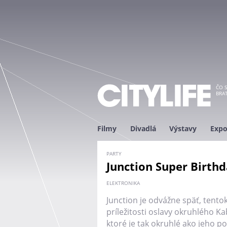
ČO S
BRAT
Filmy
Divadlá
Výstavy
Expo
PARTY
Junction Super Birthd
ELEKTRONIKA
Junction je odvážne späť, tentok
príležitosti oslavy okruhlého Ka
ktoré je tak okruhlé ako jeho po