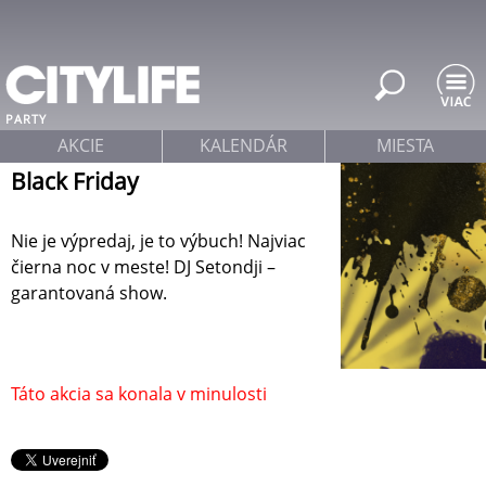
Jump to navigation
PARTY
AKCIE
KALENDÁR
MIESTA
Black Friday
Nie je výpredaj, je to výbuch! Najviac
čierna noc v meste! DJ Setondji –
garantovaná show.
Táto akcia sa konala v minulosti