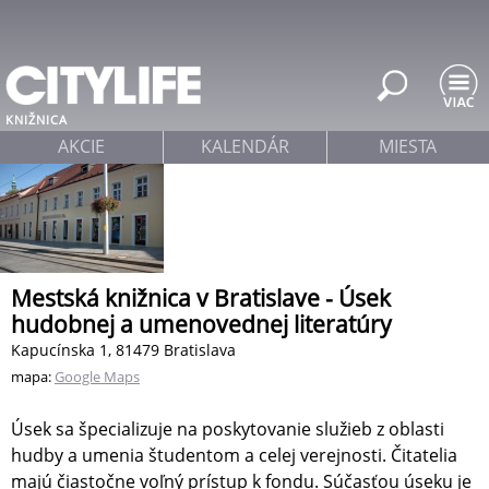
Jump to navigation
KNIŽNICA
AKCIE
KALENDÁR
MIESTA
Mestská knižnica v Bratislave - Úsek
hudobnej a umenovednej literatúry
Kapucínska 1, 81479 Bratislava
mapa:
Google Maps
Úsek sa špecializuje na poskytovanie služieb z oblasti
hudby a umenia študentom a celej verejnosti. Čitatelia
majú čiastočne voľný prístup k fondu. Súčasťou úseku je