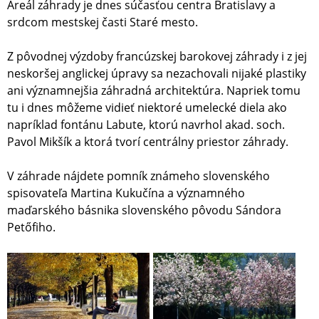
Areál záhrady je dnes súčasťou centra Bratislavy a
srdcom mestskej časti Staré mesto.
Z pôvodnej výzdoby francúzskej barokovej záhrady i z jej
neskoršej anglickej úpravy sa nezachovali nijaké plastiky
ani významnejšia záhradná architektúra. Napriek tomu
tu i dnes môžeme vidieť niektoré umelecké diela ako
napríklad fontánu Labute, ktorú navrhol akad. soch.
Pavol Mikšík a ktorá tvorí centrálny priestor záhrady.
V záhrade nájdete pomník známeho slovenského
spisovateľa Martina Kukučína a významného
maďarského básnika slovenského pôvodu Sándora
Petőfiho.