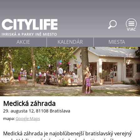
Jump to navigation
IHRISKÁ A PARKY
INÉ MIESTO
AKCIE
KALENDÁR
MIESTA
Medická záhrada
29. augusta 12, 81108 Bratislava
mapa:
Google Maps
Medická záhrada je najobľúbenejší bratislavský verejný