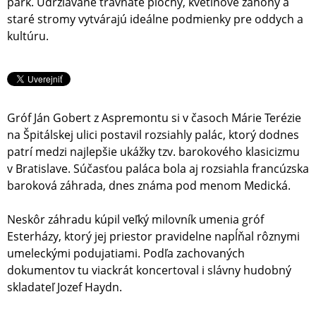
park. Udržiavané trávnaté plochy, kvetinové záhony a
staré stromy vytvárajú ideálne podmienky pre oddych a
kultúru.
Gróf Ján Gobert z Aspremontu si v časoch Márie Terézie
na Špitálskej ulici postavil rozsiahly palác, ktorý dodnes
patrí medzi najlepšie ukážky tzv. barokového klasicizmu
v Bratislave. Súčasťou paláca bola aj rozsiahla francúzska
baroková záhrada, dnes známa pod menom Medická.
Neskôr záhradu kúpil veľký milovník umenia gróf
Esterházy, ktorý jej priestor pravidelne napĺňal rôznymi
umeleckými podujatiami. Podľa zachovaných
dokumentov tu viackrát koncertoval i slávny hudobný
skladateľ Jozef Haydn.