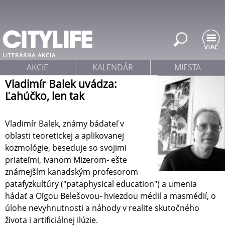
Jump to navigation
LITERÁRNA AKCIA
AKCIE
KALENDÁR
MIESTA
Vladimír Balek uvádza:
Ľahúčko, len tak
Vladimír Balek, známy bádateľ v
oblasti teoretickej a aplikovanej
kozmológie, beseduje so svojimi
priateľmi, Ivanom Mizerom- ešte
známejším kanadským profesorom
patafyzkultúry ("pataphysical education") a umenia
hádať a Oľgou Belešovou- hviezdou médií a masmédií, o
úlohe nevyhnutnosti a náhody v realite skutočného
života i artificiálnej ilúzie.