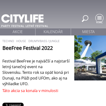
Jump to navigation
PARTY
FESTIVAL
LETNÝ FESTIVAL
AKCIE
KALENDÁR
MIESTA
TECHNO
HOUSE
DRUM’N’BASS / JUNGLE
BeeFree Festival 2022
Festival BeeFree je najväčší a najstarší
letný tanečný event na
Slovensku. Tento rok sa opäť koná pri
Dunaji, na Pláži pod UFOm, ako aj na
výhliadke UFO.
Táto akcia sa konala v minulosti