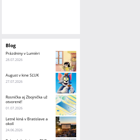
Blog
Prázdniny v Lumièri
28.07.2026
August v kine SĽUK
27.07.2026
Rosnička aj Zbojnička už
otvorené!
01.07.2026
Letné kiná v Bratislave a
okolí
24.06.2026