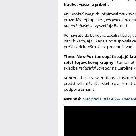
hudbu, vizuál a príbeh.
Pri
Crooked Wing
ich inšpiroval zvuk zvo
pravoslávnej kaplnke.
„Ten jeden úder zvo
potom k ďalšej...,“
vysvetľuje Barnett.
Po návrate do Londýna začali skladby v
nahrávkach, aj tu kapela postupovala ce
prešla k dekonštrukcii a prearanžovaniu 
These New Puritans opäť spájajú krá
spletitej zvukovej krajiny
– tentokrát
skladba
Industrial Love Song
s Caroline 
Koncert These New Puritans sa uskutoční
predstavila aj švajčiarskeho pianistu Ni
podporu umenia.
Vstupné:
predpredaj státie 29€ / seden