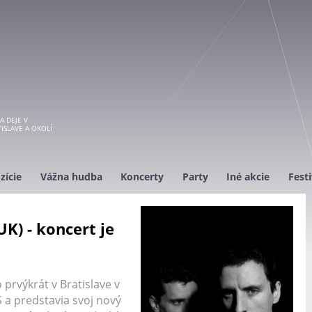
A DEJE V
ISLAVE A OKOLÍ
zície
Vážna hudba
Koncerty
Party
Iné akcie
Festi
K) - koncert je
prvýkrát v Bratislave v
 a predstavia svoj nový