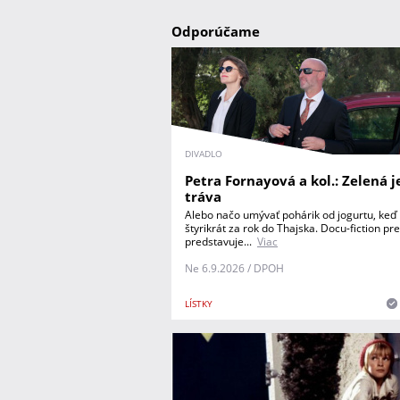
Odporúčame
DIVADLO
Petra Fornayová a kol.: Zelená j
tráva
Alebo načo umývať pohárik od jogurtu, keď n
štyrikrát za rok do Thajska. Docu-fiction pr
predstavuje...
Viac
Ne 6.9.2026 / DPOH
LÍSTKY