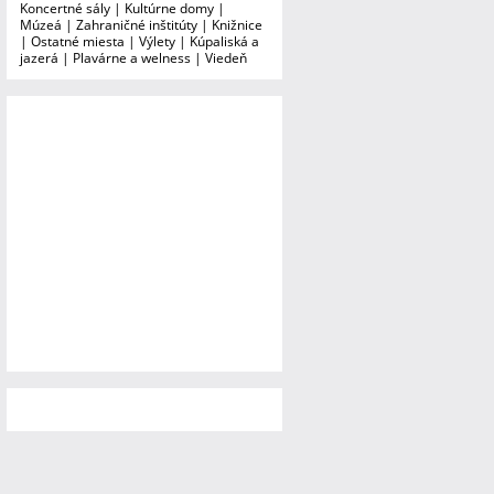
Koncertné sály
|
Kultúrne domy
|
Múzeá
|
Zahraničné inštitúty
|
Knižnice
|
Ostatné miesta
|
Výlety
|
Kúpaliská a
jazerá
|
Plavárne a welness
|
Viedeň