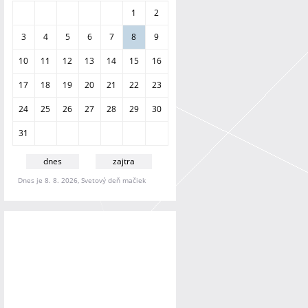
a
1
2
n
i
3
4
5
6
7
8
9
e
10
11
12
13
14
15
16
17
18
19
20
21
22
23
24
25
26
27
28
29
30
31
dnes
zajtra
Dnes je 8. 8. 2026, Svetový deň mačiek