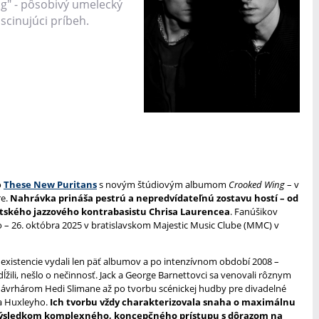
" - pôsobivý umelecký
scinujúci príbeh.
o
These New Puritans
s novým štúdiovým albumom
Crooked Wing
– v
re.
Nahrávka prináša pestrú a nepredvídateľnú zostavu hostí – od
itského jazzového kontrabasistu Chrisa Laurencea
. Fanúšikov
vo – 26. októbra 2025 v bratislavskom Majestic Music Clube (MMC) v
existencie vydali len päť albumov a po intenzívnom období 2008 –
žili, nešlo o nečinnosť. Jack a George Barnettovci sa venovali rôznym
vrhárom Hedi Slimane až po tvorbu scénickej hudby pre divadelné
a Huxleyho.
Ich tvorbu vždy charakterizovala snaha o maximálnu
 výsledkom komplexného, koncepčného prístupu s dôrazom na