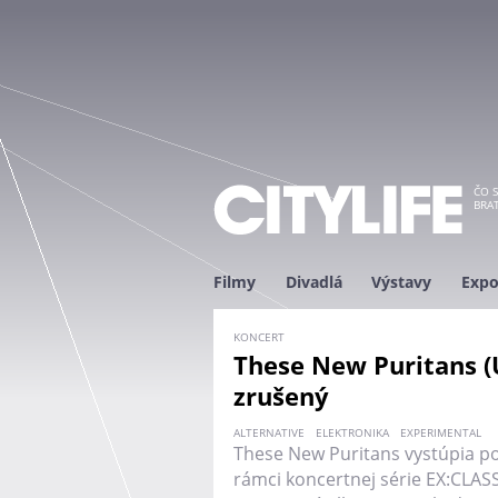
ČO S
BRAT
Filmy
Divadlá
Výstavy
Expo
KONCERT
These New Puritans (U
zrušený
ALTERNATIVE
ELEKTRONIKA
EXPERIMENTAL
These New Puritans vystúpia po 
rámci koncertnej série EX:CLASS