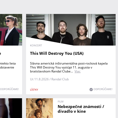
KONCERT
e
This Will Destroy You (USA)
iekto lieta
Slávna americká inštrumentálna post-rocková kapela
edstavenie
This Will Destroy You vystúpi 11. augusta v
bratislavskom Randal Clube...
Viac
Ut 11.8.2026 / Randal Club
ODPORÚČAME!
ODPORÚČAME!
LÍSTKY
FILM
Nebezpečné známosti /
divadlo v kine