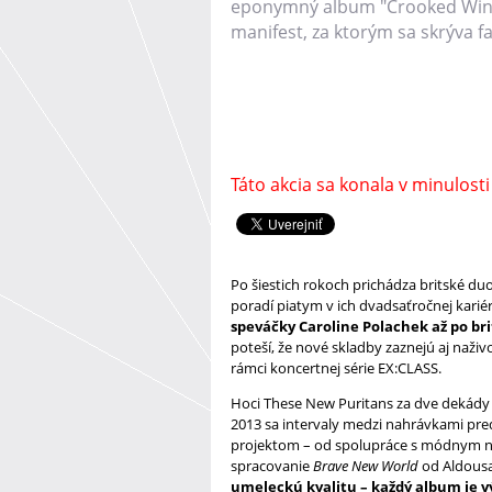
eponymný album "Crooked Wing
manifest, za ktorým sa skrýva fa
Táto akcia sa konala v minulosti
Po šiestich rokoch prichádza britské du
poradí piatym v ich dvadsaťročnej karié
speváčky Caroline Polachek až po br
poteší, že nové skladby zaznejú aj naži
rámci koncertnej série EX:CLASS.
Hoci These New Puritans za dve dekády 
2013 sa intervaly medzi nahrávkami predĺ
projektom – od spolupráce s módnym ná
spracovanie
Brave New World
od Aldous
umeleckú kvalitu – každý album je