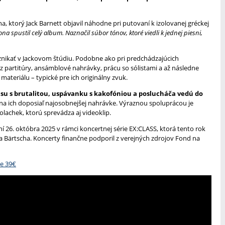
na, ktorý Jack Barnett objavil náhodne pri putovaní k izolovanej gréckej
na spustil celý album. Naznačil súbor tónov, ktoré viedli k jednej piesni,
znikať v Jackovom štúdiu. Podobne ako pri predchádzajúcich
z partitúry, ansámblové nahrávky, prácu so sólistami a až následne
materiálu – typické pre ich originálny zvuk.
su s brutalitou, uspávanku s kakofóniou a poslucháča vedú do
 na ich doposiaľ najosobnejšej nahrávke. Výraznou spoluprácou je
Polachek, ktorú sprevádza aj videoklip.
 26. októbra 2025 v rámci koncertnej série EX:CLASS, ktorá tento rok
ka Bärtscha. Koncerty finančne podporil z verejných zdrojov Fond na
ie 39€