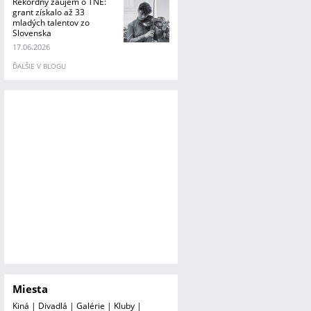
Rekordný záujem o TNE:
grant získalo až 33
mladých talentov zo
Slovenska
17.06.2026
ĎALŠIE V BLOGU
Miesta
Kiná
|
Divadlá
|
Galérie
|
Kluby
|