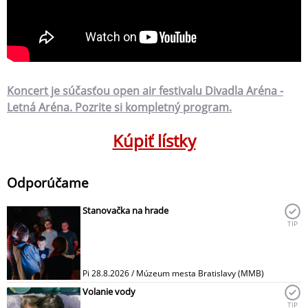
Koncert je súčasťou open air festivalu Divadla Aréna -
Letná Aréna. Pozrite si kompletný program.
Kúpiť lístky
Odporúčame
Stanovačka na hrade
TIP
Pi 28.8.2026 / Múzeum mesta Bratislavy (MMB)
Volanie vody
TIP