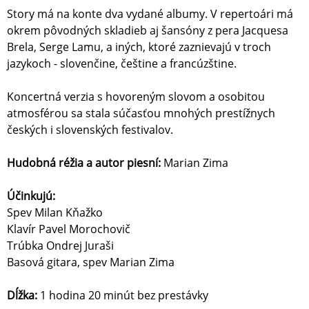
Story má na konte dva vydané albumy. V repertoári má
okrem pôvodných skladieb aj šansóny z pera Jacquesa
Brela, Serge Lamu, a iných, ktoré zaznievajú v troch
jazykoch - slovenčine, češtine a francúzštine.
Koncertná verzia s hovoreným slovom a osobitou
atmosférou sa stala súčasťou mnohých prestížnych
českých i slovenských festivalov.
Hudobná réžia a autor piesní:
Marian Zima
Účinkujú:
Spev Milan Kňažko
Klavír Pavel Morochovič
Trúbka Ondrej Juraši
Basová gitara, spev Marian Zima
Dĺžka:
1 hodina 20 minút bez prestávky