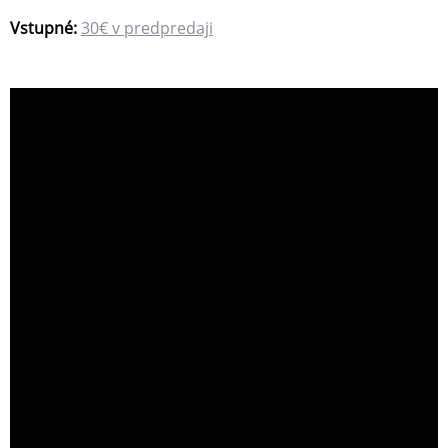
Vstupné:
30€ v predpredaji