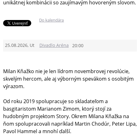
unikátnej kombinácii so zaujímavým hovoreným slovom.
Do kalendára
25.08.2026, Ut
Divadlo Aréna
20:00
Milan Kňažko nie je len lídrom novembrovej revolúcie,
skvelým hercom, ale aj výborným spevákom s osobitým
výrazom.
Od roku 2019 spolupracuje so skladateľom a
basgitaristom Marianom Zimom, ktorý stojí za
hudobným projektom Story. Okrem Milana Kňažka na
ňom spolupracovali napríklad Martin Chodúr, Peter Lipa,
Pavol Hammel a mnohí ďalší.