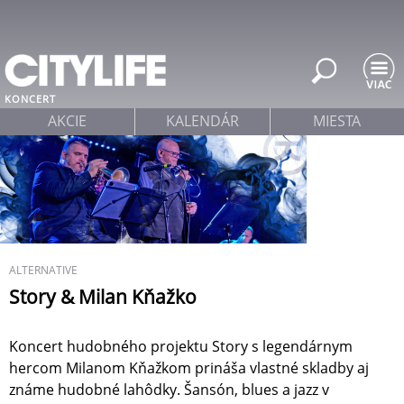
Jump to navigation
KONCERT
AKCIE
KALENDÁR
MIESTA
ALTERNATIVE
Story & Milan Kňažko
Koncert hudobného projektu Story s legendárnym
hercom Milanom Kňažkom prináša vlastné skladby aj
známe hudobné lahôdky. Šansón, blues a jazz v