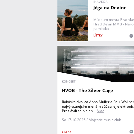
INÁ AKCIA
Jóga na Devíne
Múzeum mesta Bratisla
Hrad Devín MMB - Národ
pamiatka
LÍSTKY
KONCERT
HVOB - The Silver Cage
Rakúska dvojica Anna Müller a Paul Wallner 
najvýraznejším menám súčasnej elektronic
Preslávili sa nielen...
Viac
So 17.10.2026 / Majestic music club
LÍSTKY