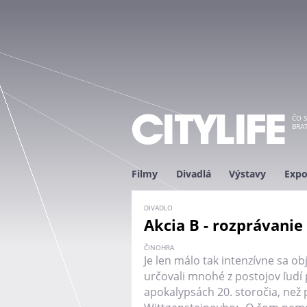
ČO S
BRAT
Filmy
Divadlá
Výstavy
Expo
DIVADLO
Akcia B - rozprávanie
ČINOHRA
Je len málo tak intenzívne sa ob
určovali mnohé z postojov ľudí
apokalypsách 20. storočia, než 