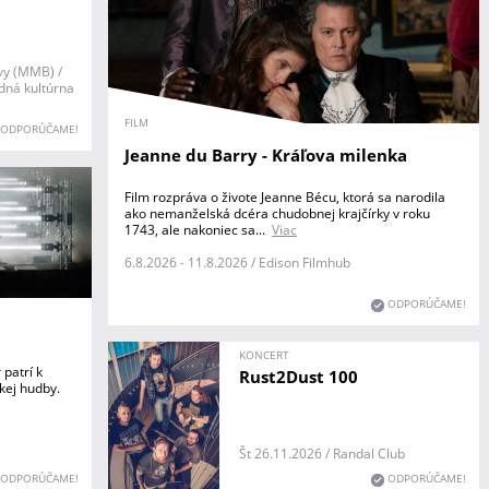
vy (MMB) /
ná kultúrna
FILM
ODPORÚČAME!
Jeanne du Barry - Kráľova milenka
Film rozpráva o živote Jeanne Bécu, ktorá sa narodila
ako nemanželská dcéra chudobnej krajčírky v roku
1743, ale nakoniec sa...
Viac
6.8.2026 - 11.8.2026 / Edison Filmhub
ODPORÚČAME!
KONCERT
patrí k
Rust2Dust 100
kej hudby.
Št 26.11.2026 / Randal Club
ODPORÚČAME!
ODPORÚČAME!