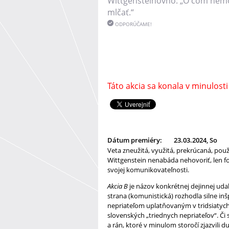
Wittgensteinovho: „O čom nemo
mlčať.“
ODPORÚČAME!
Táto akcia sa konala v minulosti
Dátum premiéry:
23.03.2024, So
Veta zneužitá, využitá, prekrúcaná, po
Wittgenstein nenabáda nehovoriť, len fo
svojej komunikovateľnosti.
Akcia B
je názov konkrétnej dejinnej udalo
strana (komunistická) rozhodla silne in
nepriateľom uplatňovaným v tridsiatych 
slovenských „triednych nepriateľov“. Či s
a rán, ktoré v minulom storočí zjazvili 