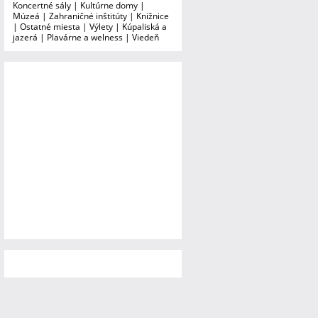
Koncertné sály
|
Kultúrne domy
|
Múzeá
|
Zahraničné inštitúty
|
Knižnice
|
Ostatné miesta
|
Výlety
|
Kúpaliská a
jazerá
|
Plavárne a welness
|
Viedeň