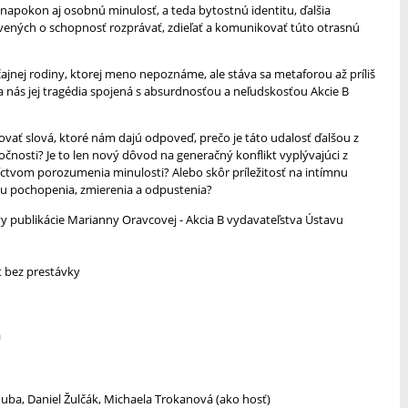
 napokon aj osobnú minulosť, a teda bytostnú identitu, ďalšia
vených o schopnosť rozprávať, zdieľať a komunikovať túto otrasnú
čajnej rodiny, ktorej meno nepoznáme, ale stáva sa metaforou až príliš
sa nás jej tragédia spojená s absurdnosťou a neľudskosťou Akcie B
ovať slová, ktoré nám dajú odpoveď, prečo je táto udalosť ďalšou z
nosti? Je to len nový dôvod na generačný konflikt vyplývajúci z
tvom porozumenia minulosti? Alebo skôr príležitosť na intímnu
ku pochopenia, zmierenia a odpustenia?
y publikácie Marianny Oravcovej - Akcia B vydavateľstva Ústavu
 bez prestávky
á
ba, Daniel Žulčák, Michaela Trokanová (ako hosť)