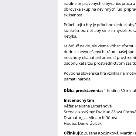
násilne pripravených o bývanie, prácu a
obrovská skupina nevinných ľudí pripra
skúsenosť.
Príbeh tejto hry je príbehom jednej oby
konkrétnou, než aby sme si mysleli, že 
netýka.
Mlčať už nejde, ale vieme vôbec sformul
dodnes nevyriešených tráum našej spoloč
neochoty chápať prítomnosť prostredníc
osobnú katarziu prostredníctvom zážit
Pôvodná slovenská hra vznikla na motív
pamäti národa.
Dĺžka predstavenia:
1 hodina 30 minút
Inscenačný tím
Réžia: Mariana Luteránová
Scéna a kostýmy: Eva Kudláčová-Rácov
Dramaturgia: Miriam Kičiňová
Hudba: Daniel Žulčák
Účinkujú:
Zuzana Kocúriková, Martin Hu