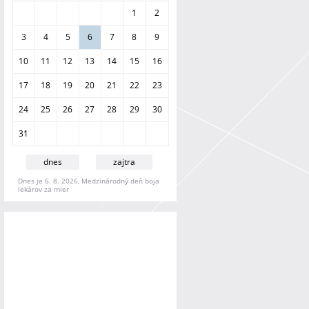
a
1
2
n
i
3
4
5
6
7
8
9
e
10
11
12
13
14
15
16
17
18
19
20
21
22
23
24
25
26
27
28
29
30
31
dnes
zajtra
Dnes je 6. 8. 2026, Medzinárodný deň boja
lekárov za mier