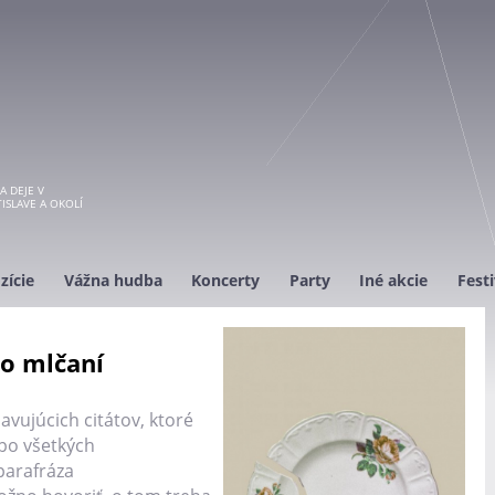
A DEJE V
ISLAVE A OKOLÍ
zície
Vážna hudba
Koncerty
Party
Iné akcie
Festi
 o mlčaní
javujúcich citátov, ktoré
 po všetkých
parafráza