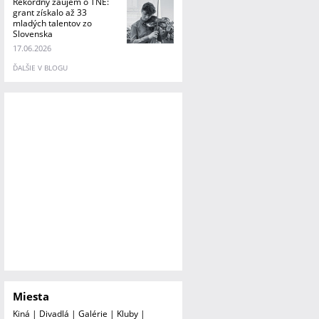
Rekordný záujem o TNE:
grant získalo až 33
mladých talentov zo
Slovenska
17.06.2026
ĎALŠIE V BLOGU
Miesta
Kiná
|
Divadlá
|
Galérie
|
Kluby
|