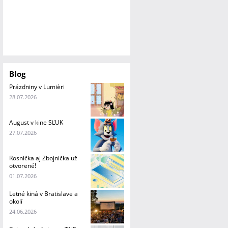
Blog
Prázdniny v Lumièri
28.07.2026
August v kine SĽUK
27.07.2026
Rosnička aj Zbojnička už
otvorené!
01.07.2026
Letné kiná v Bratislave a
okolí
24.06.2026