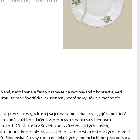
žno hovoriť, o tom treba
užívaná, nechápaná a často nezmyselne vytrhávaná z kontextu, veď
rmuluje stav špecifickej skúsenosti, ktorá sa vylučuje s možnosťou
sti (1952 – 1953), v ktorej sa jedna samu seba privilegujúca politická
špirovaná a aktívne tlačená vzorom vyrovnania sa s triednym
rokoch 20. storočia v Sovietskom zväze zbaviť tých našich,
i to pripustíme, či nie, stala sa jednou z množstva historických ublížení
dušu Slovenska. Stovky rodín (v niekoľkých generáciách) nespravodlivo a